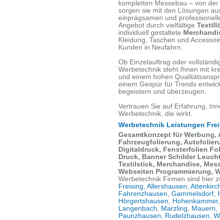
kompletten Messebau – von der 
sorgen sie mit den Lösungen aus
einprägsamen und professionelle
Angebot durch vielfältige
Textill
individuell gestaltete
Merchandis
Kleidung, Taschen und Accessoir
Kunden in Neufahrn.
Ob Einzelauftrag oder vollständ
Werbetechnik steht Ihnen mit kr
und einem hohen Qualitätsanspru
einem Gespür für Trends entwic
begeistern und überzeugen.
Vertrauen Sie auf Erfahrung, Inn
Werbetechnik, die wirkt.
Werbetechnik Leistungen Frei
Gesamtkonzept für Werbung,
Fahrzeugfolierung, Autofolie
Digitaldruck, Fensterfolien F
Druck, Banner Schilder Leucht
Textilstick, Merchandise, Me
Webseiten Programmierung, 
Werbetechnik Firmen sind hier z
Freising
,
Allershausen
,
Attenkirc
Fahrenzhausen
,
Gammelsdorf
,
Hörgertshausen
,
Hohenkammer
Langenbach
,
Marzling
,
Mauern
,
Paunzhausen
,
Rudelzhausen
,
W