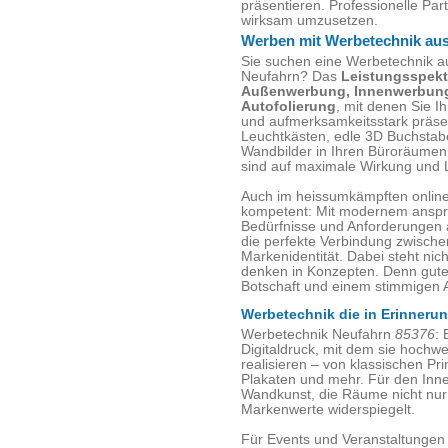
präsentieren. Professionelle Part
wirksam umzusetzen.
Werben mit Werbetechnik au
Sie suchen eine Werbetechnik 
Neufahrn? Das
Leistungsspek
Außenwerbung, Innenwerbung
Autofolierung
, mit denen Sie 
und aufmerksamkeitsstark präsen
Leuchtkästen, edle 3D Buchstab
Wandbilder in Ihren Büroräumen
sind auf maximale Wirkung und L
Auch im heissumkämpften online 
kompetent: Mit modernem ansp
Bedürfnisse und Anforderungen 
die perfekte Verbindung zwische
Markenidentität. Dabei steht nic
denken in Konzepten. Denn gute 
Botschaft und einem stimmigen Au
Werbetechnik die in Erinnerun
Werbetechnik Neufahrn
85376
: 
Digitaldruck, mit dem sie hochwe
realisieren – von klassischen P
Plakaten und mehr. Für den Inne
Wandkunst, die Räume nicht nur
Markenwerte widerspiegelt.
Für Events und Veranstaltungen