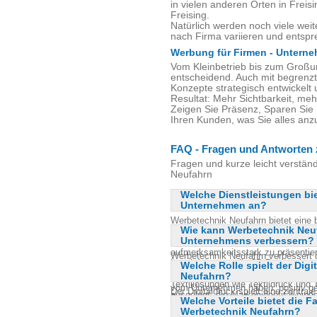
in vielen anderen Orten in Frei
Freising.
Natürlich werden noch viele weit
nach Firma variieren und ents
Werbung für Firmen - Unterne
Vom Kleinbetrieb bis zum Groß
entscheidend. Auch mit begrenzt
Konzepte strategisch entwickelt 
Resultat: Mehr Sichtbarkeit, me
Zeigen Sie Präsenz, Sparen Sie 
Ihren Kunden, was Sie alles an
FAQ - Fragen und Antworten 
Fragen und kurze leicht verstän
Neufahrn
Welche Dienstleistungen bi
Unternehmen an?
Werbetechnik Neufahrn bietet eine b
Wie kann Werbetechnik Neuf
Unternehmen an, darunter Außenwer
Unternehmens verbessern?
Autofolierung. Sie helfen dabei, 
aufmerksamkeitsstark zu präsentie
Werbetechnik Neufahrn verbessert 
Leuchtkästen, edle 3D Buchstaben 
Welche Rolle spielt der Digi
gezielte und strategisch entwickel
Büroräumen. Ihr Leistungsspektru
Neufahrn?
Gestaltung und Platzierung von We
Textillösungen wie Textildruck und T
vom Unternehmen haben, positiv ge
Der Digitaldruck spielt eine zentral
ausgelegt, die Markenidentität ein
Fahrzeugen oder Gebäuden, die Wer
Welche Vorteile bietet die 
die Realisierung hochwertiger und i
digital zu stärken.
einprägsam und ansprechend präse
Werbetechnik Neufahrn?
klassischen Printmedien bis hin zu