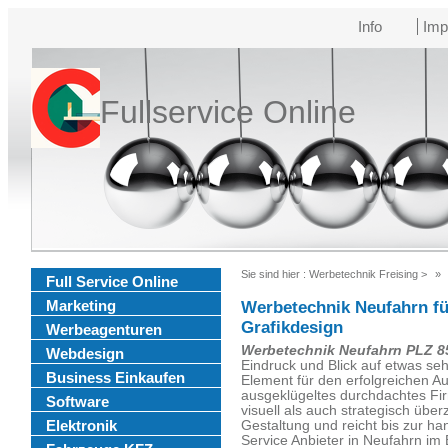
Info
Imp
Fullservice Online
Sie sind hier :
Werbetechnik Freising
>
Full Service Online
Marketing
Werbetechnik Neufahrn f
Grafikdesign
Werbeagenturen
Werbetechnik Neufahrn PLZ 8
Webdesign
Eindruck und Blick auf etwas sehr
Business Einkaufen
Element für den erfolgreichen A
ausgeklügeltes durchdachtes Fi
Software
visuell als auch strategisch über
Elektronik
Gestaltung und reicht bis zur h
Service Anbieter in Neufahrn im