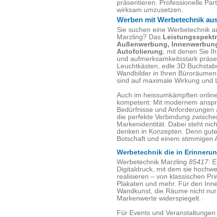
präsentieren. Professionelle Part
wirksam umzusetzen.
Werben mit Werbetechnik aus
Sie suchen eine Werbetechnik 
Marzling? Das
Leistungsspek
Außenwerbung, Innenwerbung
Autofolierung
, mit denen Sie 
und aufmerksamkeitsstark präsen
Leuchtkästen, edle 3D Buchstab
Wandbilder in Ihren Büroräumen
sind auf maximale Wirkung und L
Auch im heissumkämpften online 
kompetent: Mit modernem ansp
Bedürfnisse und Anforderungen 
die perfekte Verbindung zwische
Markenidentität. Dabei steht nic
denken in Konzepten. Denn gute 
Botschaft und einem stimmigen Au
Werbetechnik die in Erinnerun
Werbetechnik Marzling
85417
: E
Digitaldruck, mit dem sie hochwe
realisieren – von klassischen P
Plakaten und mehr. Für den Inne
Wandkunst, die Räume nicht nur
Markenwerte widerspiegelt.
Für Events und Veranstaltungen