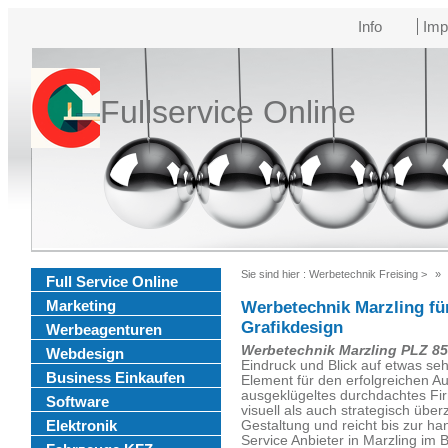
Info
Imp
Fullservice Online
Sie sind hier :
Werbetechnik Freising
>
Full Service Online
Marketing
Werbetechnik Marzling fü
Grafikdesign
Werbeagenturen
Werbetechnik Marzling PLZ 8
Webdesign
Eindruck und Blick auf etwas sehr
Business Einkaufen
Element für den erfolgreichen A
ausgeklügeltes durchdachtes Fi
Software
visuell als auch strategisch über
Elektronik
Gestaltung und reicht bis zur h
Service Anbieter in Marzling im 