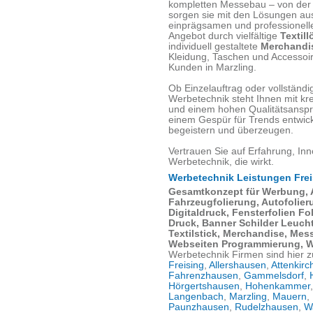
kompletten Messebau – von der 
sorgen sie mit den Lösungen aus
einprägsamen und professionelle
Angebot durch vielfältige
Textill
individuell gestaltete
Merchandis
Kleidung, Taschen und Accessoir
Kunden in Marzling.
Ob Einzelauftrag oder vollständ
Werbetechnik steht Ihnen mit kr
und einem hohen Qualitätsanspru
einem Gespür für Trends entwic
begeistern und überzeugen.
Vertrauen Sie auf Erfahrung, Inn
Werbetechnik, die wirkt.
Werbetechnik Leistungen Frei
Gesamtkonzept für Werbung,
Fahrzeugfolierung, Autofolie
Digitaldruck, Fensterfolien F
Druck, Banner Schilder Leucht
Textilstick, Merchandise, Me
Webseiten Programmierung, 
Werbetechnik Firmen sind hier z
Freising
,
Allershausen
,
Attenkirc
Fahrenzhausen
,
Gammelsdorf
,
Hörgertshausen
,
Hohenkammer
Langenbach
,
Marzling
,
Mauern
,
Paunzhausen
,
Rudelzhausen
,
W