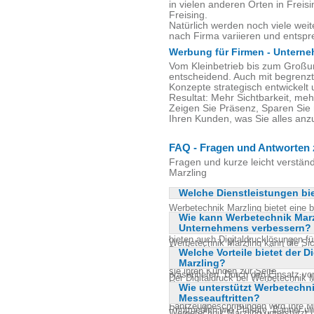
in vielen anderen Orten in Frei
Freising.
Natürlich werden noch viele weit
nach Firma variieren und ents
Werbung für Firmen - Unterne
Vom Kleinbetrieb bis zum Groß
entscheidend. Auch mit begrenzt
Konzepte strategisch entwickelt 
Resultat: Mehr Sichtbarkeit, me
Zeigen Sie Präsenz, Sparen Sie 
Ihren Kunden, was Sie alles an
FAQ - Fragen und Antworten 
Fragen und kurze leicht verstän
Marzling
Welche Dienstleistungen bi
Werbetechnik Marzling bietet eine b
Wie kann Werbetechnik Marz
die Gestaltung als auch die Umse
Unternehmens verbessern?
gehören Außenwerbung, Innenwerbun
bieten auch Digitaldrucklösungen f
Werbetechnik Marzling kann die Si
Darüber hinaus umfasst ihr Angebot 
Welche Vorteile bietet der D
strategisch platzierte Werbemaßna
von Merchandise-Artikeln. Auch im
Marzling?
maßgeschneiderte Konzepte, die Ih
sie ihren Kunden zur Seite.
präsentieren. Durch den Einsatz vo
Der Digitaldruck bei Werbetechnik Ma
Umsetzung sorgen sie dafür, dass 
Wie unterstützt Werbetechni
Unternehmen, die hochwertige und i
draußen auffällt. Mit kreativen Lö
Messeauftritten?
dieser Technik können sie schnell u
Fahrzeugbeschriftungen wird Ihre 
Printmedien wie Plakate, Banner un
Werbetechnik Marzling unterstützt 