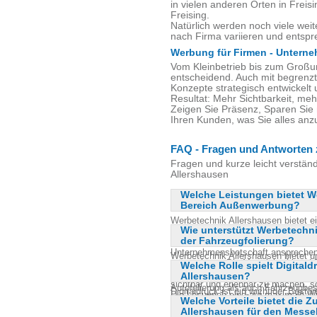
in vielen anderen Orten in Frei
Freising.
Natürlich werden noch viele weit
nach Firma variieren und ents
Werbung für Firmen - Unterne
Vom Kleinbetrieb bis zum Groß
entscheidend. Auch mit begrenzt
Konzepte strategisch entwickelt 
Resultat: Mehr Sichtbarkeit, me
Zeigen Sie Präsenz, Sparen Sie 
Ihren Kunden, was Sie alles an
FAQ - Fragen und Antworten 
Fragen und kurze leicht verstän
Allershausen
Welche Leistungen bietet W
Bereich Außenwerbung?
Werbetechnik Allershausen bietet e
Wie unterstützt Werbetechn
Außenwerbung an, darunter großflä
der Fahrzeugfolierung?
für Fassaden. Diese Lösungen sind 
Unternehmensbotschaft ansprechen
Werbetechnik Allershausen bietet 
präsentieren. Die Materialwahl und P
Welche Rolle spielt Digital
Fahrzeugfolierung an, um Unternehm
um die Werbebotschaften einprägsam
Allershausen?
Markenbotschaft zu unterstützen. D
sichtbar und erlebbar zu machen, s
Autofolierung als auch Fahrzeugbesc
Digitaldruck ist ein wichtiger Best
Die Lösungen sind auf maximale Wi
können. Diese Maßnahmen helfen, 
Welche Vorteile bietet die 
ermöglicht die Realisierung hochwer
nachhaltigen Eindruck zu hinterlass
Straßenverkehr zu erhöhen und die 
Allershausen für den Mess
reichen von klassischen Printmedie