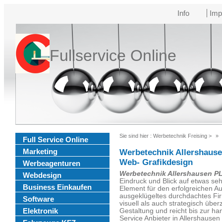
Info
Imp
Fullservice Online
Sie sind hier :
Werbetechnik Freising
>
Full Service Online
Marketing
Werbetechnik Allershause
Web- Grafikdesign
Werbeagenturen
Werbetechnik Allershausen P
Webdesign
Eindruck und Blick auf etwas sehr
Business Einkaufen
Element für den erfolgreichen A
ausgeklügeltes durchdachtes Fi
Software
visuell als auch strategisch über
Elektronik
Gestaltung und reicht bis zur h
Service Anbieter in Allershausen