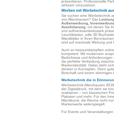
präsentieren. Professionelle Part
wirksam umzusetzen.
Werben mit Werbetechnik aus
Sie suchen eine Werbetechnik 
von Allershausen? Das
Leistun
Außenwerbung, Innenwerbung
Autofolierung
, mit denen Sie 
und aufmerksamkeitsstark präsen
Leuchtkästen, edle 3D Buchstab
Wandbilder in Ihren Büroräumen
sind auf maximale Wirkung und L
Auch im heissumkämpften online 
kompetent: Mit modernem ansp
Bedürfnisse und Anforderungen 
die perfekte Verbindung zwische
Markenidentität. Dabei steht nic
denken in Konzepten. Denn gute 
Botschaft und einem stimmigen Au
Werbetechnik die in Erinnerun
Werbetechnik Allershausen
853
der Digitaldruck, mit dem sie ho
realisieren – von klassischen P
Plakaten und mehr. Für den Inne
Wandkunst, die Räume nicht nur
Markenwerte widerspiegelt.
Für Events und Veranstaltungen