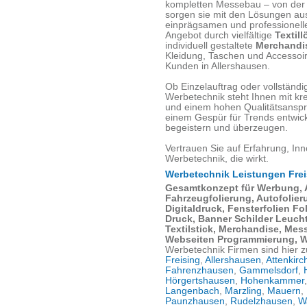
kompletten Messebau – von der 
sorgen sie mit den Lösungen aus
einprägsamen und professionelle
Angebot durch vielfältige
Textill
individuell gestaltete
Merchandis
Kleidung, Taschen und Accessoir
Kunden in Allershausen.
Ob Einzelauftrag oder vollständ
Werbetechnik steht Ihnen mit kr
und einem hohen Qualitätsanspru
einem Gespür für Trends entwic
begeistern und überzeugen.
Vertrauen Sie auf Erfahrung, Inn
Werbetechnik, die wirkt.
Werbetechnik Leistungen Frei
Gesamtkonzept für Werbung,
Fahrzeugfolierung, Autofolie
Digitaldruck, Fensterfolien F
Druck, Banner Schilder Leucht
Textilstick, Merchandise, Me
Webseiten Programmierung, 
Werbetechnik Firmen sind hier z
Freising
,
Allershausen
,
Attenkirc
Fahrenzhausen
,
Gammelsdorf
,
Hörgertshausen
,
Hohenkammer
Langenbach
,
Marzling
,
Mauern
,
Paunzhausen
,
Rudelzhausen
,
W