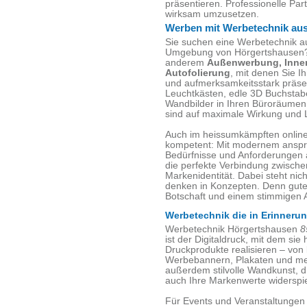
präsentieren. Professionelle Part
wirksam umzusetzen.
Werben mit Werbetechnik au
Sie suchen eine Werbetechnik a
Umgebung von Hörgertshausen
anderem
Außenwerbung, Inne
Autofolierung
, mit denen Sie 
und aufmerksamkeitsstark präsen
Leuchtkästen, edle 3D Buchstab
Wandbilder in Ihren Büroräumen
sind auf maximale Wirkung und L
Auch im heissumkämpften online 
kompetent: Mit modernem ansp
Bedürfnisse und Anforderungen 
die perfekte Verbindung zwische
Markenidentität. Dabei steht nic
denken in Konzepten. Denn gute 
Botschaft und einem stimmigen Au
Werbetechnik die in Erinnerun
Werbetechnik Hörgertshausen
8
ist der Digitaldruck, mit dem sie
Druckprodukte realisieren – von 
Werbebannern, Plakaten und meh
außerdem stilvolle Wandkunst, d
auch Ihre Markenwerte widerspie
Für Events und Veranstaltungen