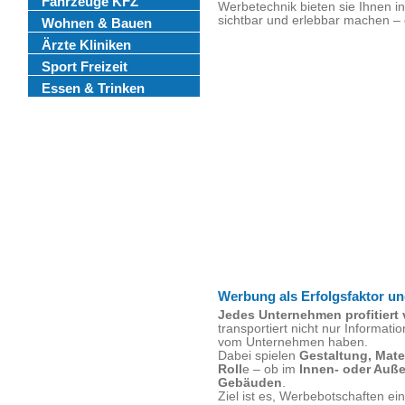
Fahrzeuge KFZ
Werbetechnik bieten sie Ihnen in
sichtbar und erlebbar machen –
Wohnen & Bauen
Ärzte Kliniken
Sport Freizeit
Essen & Trinken
Werbung als Erfolgsfaktor 
Jedes Unternehmen profitiert 
transportiert nicht nur Informat
vom Unternehmen haben.
Dabei spielen
Gestaltung, Mate
Roll
e – ob im
Innen- oder Auß
Gebäuden
.
Ziel ist es, Werbebotschaften 