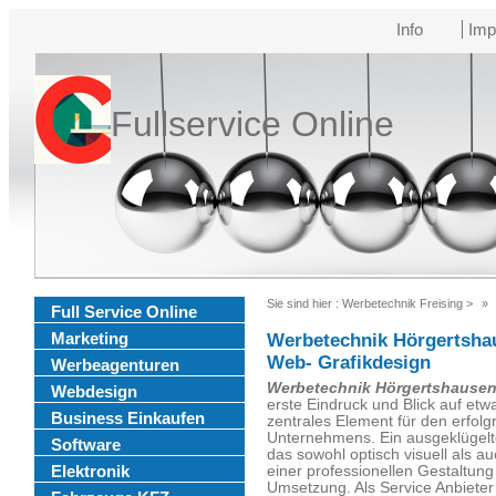
Info
Imp
Fullservice Online
Sie sind hier :
Werbetechnik Freising
>
Full Service Online
Marketing
Werbetechnik Hörgertsha
Web- Grafikdesign
Werbeagenturen
Werbetechnik Hörgertshausen
Webdesign
erste Eindruck und Blick auf etwa
Business Einkaufen
zentrales Element für den erfolg
Unternehmens. Ein ausgeklügel
Software
das sowohl optisch visuell als au
Elektronik
einer professionellen Gestaltung
Umsetzung. Als Service Anbieter