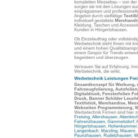
kompletten Messebau – von der 
sorgen sie mit den Lösungen aus
einprägsamen und professionelle
Angebot durch vielfältige
Textill
individuell gestaltete
Merchandis
Kleidung, Taschen und Accessoir
Kunden in Hörgertshausen.
Ob Einzelauftrag oder vollständ
Werbetechnik steht Ihnen mit kr
und einem hohen Qualitätsanspru
einem Gespür für Trends entwic
begeistern und überzeugen.
Vertrauen Sie auf Erfahrung, Inn
Werbetechnik, die wirkt.
Werbetechnik Leistungen Frei
Gesamtkonzept für Werbung,
Fahrzeugfolierung, Autofolie
Digitaldruck, Fensterfolien F
Druck, Banner Schilder Leucht
Textilstick, Merchandise, Me
Webseiten Programmierung, 
Werbetechnik Firmen sind hier z
Freising
,
Allershausen
,
Attenkirc
Fahrenzhausen
,
Gammelsdorf
,
Hörgertshausen
,
Hohenkammer
Langenbach
,
Marzling
,
Mauern
,
Paunzhausen
,
Rudelzhausen
,
W