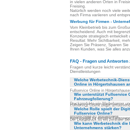
in vielen anderen Orten in Frei
Freising.
Natürlich werden noch viele weit
nach Firma variieren und ents
Werbung für Firmen - Unterne
Vom Kleinbetrieb bis zum Groß
entscheidend. Auch mit begrenzt
Konzepte strategisch entwickelt 
Resultat: Mehr Sichtbarkeit, me
Zeigen Sie Präsenz, Sparen Sie 
Ihren Kunden, was Sie alles an
FAQ - Fragen und Antworten 
Fragen und kurze leicht verstän
Dienstleistungen
Welche Werbetechnik-Dienstl
Online in Hörgertshausen a
Fullservice Online in Hörgertshause
Wie unterstützt Fullservice
Dienstleistungen an. Dazu gehöre
Fahrzeugfolierung?
Fahrzeugfolierung und Autofolierung
Druckprodukte wie Werbebanner und
Fullservice Online bietet umfassen
Angebot Textildruck, Textilstick und
Welche Rolle spielt der Dig
Fahrzeugfolierung an. Sie helfen Un
Ihr Ziel ist es, Unternehmen dabei 
Fullservice Online?
Designs zu versehen, die die Marke
ansprechend zu präsentieren.
kann sowohl für einzelne Fahrzeuge
Der Digitaldruck ist ein zentraler B
werden. Dabei wird auf hochwertige 
Wie kann Werbetechnik die 
von Fullservice Online. Er ermöglic
geachtet, um eine lange Haltbarkeit
Unternehmens stärken?
individueller Druckprodukte, die vo