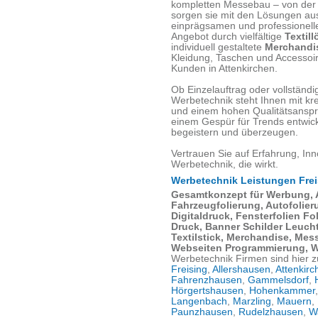
kompletten Messebau – von der 
sorgen sie mit den Lösungen aus
einprägsamen und professionelle
Angebot durch vielfältige
Textill
individuell gestaltete
Merchandis
Kleidung, Taschen und Accessoir
Kunden in Attenkirchen.
Ob Einzelauftrag oder vollständ
Werbetechnik steht Ihnen mit kr
und einem hohen Qualitätsanspru
einem Gespür für Trends entwic
begeistern und überzeugen.
Vertrauen Sie auf Erfahrung, Inn
Werbetechnik, die wirkt.
Werbetechnik Leistungen Frei
Gesamtkonzept für Werbung,
Fahrzeugfolierung, Autofolie
Digitaldruck, Fensterfolien F
Druck, Banner Schilder Leucht
Textilstick, Merchandise, Me
Webseiten Programmierung, 
Werbetechnik Firmen sind hier z
Freising
,
Allershausen
,
Attenkirc
Fahrenzhausen
,
Gammelsdorf
,
Hörgertshausen
,
Hohenkammer
Langenbach
,
Marzling
,
Mauern
,
Paunzhausen
,
Rudelzhausen
,
W