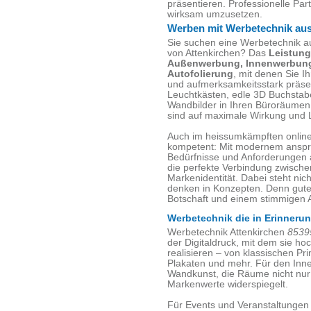
präsentieren. Professionelle Part
wirksam umzusetzen.
Werben mit Werbetechnik aus
Sie suchen eine Werbetechnik a
von Attenkirchen? Das
Leistun
Außenwerbung, Innenwerbung
Autofolierung
, mit denen Sie 
und aufmerksamkeitsstark präsen
Leuchtkästen, edle 3D Buchstab
Wandbilder in Ihren Büroräumen
sind auf maximale Wirkung und L
Auch im heissumkämpften online 
kompetent: Mit modernem ansp
Bedürfnisse und Anforderungen 
die perfekte Verbindung zwische
Markenidentität. Dabei steht nic
denken in Konzepten. Denn gute 
Botschaft und einem stimmigen Au
Werbetechnik die in Erinnerun
Werbetechnik Attenkirchen
8539
der Digitaldruck, mit dem sie ho
realisieren – von klassischen P
Plakaten und mehr. Für den Inne
Wandkunst, die Räume nicht nur
Markenwerte widerspiegelt.
Für Events und Veranstaltungen