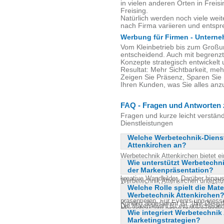
in vielen anderen Orten in Frei
Freising.
Natürlich werden noch viele weit
nach Firma variieren und ents
Werbung für Firmen - Unterne
Vom Kleinbetrieb bis zum Groß
entscheidend. Auch mit begrenzt
Konzepte strategisch entwickelt 
Resultat: Mehr Sichtbarkeit, me
Zeigen Sie Präsenz, Sparen Sie 
Ihren Kunden, was Sie alles an
FAQ - Fragen und Antworten 
Fragen und kurze leicht verstän
Dienstleistungen
Welche Werbetechnik-Dienst
Attenkirchen an?
Werbetechnik Attenkirchen bietet ei
Wie unterstützt Werbetechn
darunter Außenwerbung, Innenwerbun
der Markenpräsentation?
gestalten und realisieren auch gro
kreative Wandbilder. Darüber hinaus
Werbetechnik Attenkirchen unterst
Printmedien, Werbebanner und Plaka
Welche Rolle spielt die Mate
Lösungen, die die Markenidentität s
Textildruck und Textilstick an, um
Werbetechnik Attenkirchen
bieten individuelles Grafikdesign u
präsentieren. Für Events und Mess
Kunden abgestimmt ist. Ihre Dienst
Die Materialwahl ist ein entscheide
Messebau, um einen professionellen 
Platzierung von Werbebotschaften,
Wie integriert Werbetechnik
Langlebigkeit und Wirkung der Werb
einem durchdachten Gesamtkonzept 
Marketingstrategien?
Attenkirchen legt großen Wert auf d