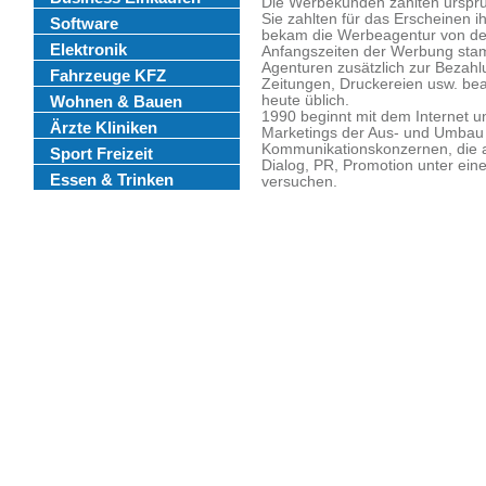
Die Werbekunden zahlten ursprüng
Sie zahlten für das Erscheinen i
Software
bekam die Werbeagentur von den
Elektronik
Anfangszeiten der Werbung stam
Agenturen zusätzlich zur Bezah
Fahrzeuge KFZ
Zeitungen, Druckereien usw. bea
Wohnen & Bauen
heute üblich.
1990 beginnt mit dem Internet u
Ärzte Kliniken
Marketings der Aus- und Umbau
Kommunikationskonzernen, die al
Sport Freizeit
Dialog, PR, Promotion unter ein
Essen & Trinken
versuchen.