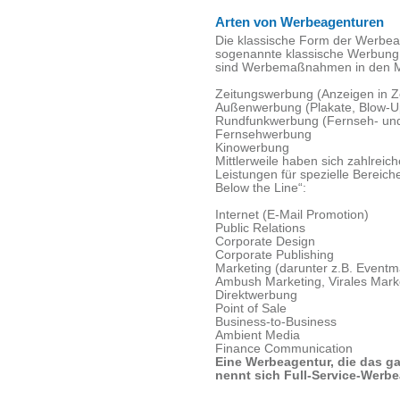
Arten von Werbeagenturen
Die klassische Form der Werbea
sogenannte klassische Werbung 
sind Werbemaßnahmen in den 
Zeitungswerbung (Anzeigen in Ze
Außenwerbung (Plakate, Blow-Up
Rundfunkwerbung (Fernseh- un
Fernsehwerbung
Kinowerbung
Mittlerweile haben sich zahlreic
Leistungen für spezielle Bereic
Below the Line“:
Internet (E-Mail Promotion)
Public Relations
Corporate Design
Corporate Publishing
Marketing (darunter z.B. Event
Ambush Marketing, Virales Marke
Direktwerbung
Point of Sale
Business-to-Business
Ambient Media
Finance Communication
Eine Werbeagentur, die das 
nennt sich Full-Service-Werbe