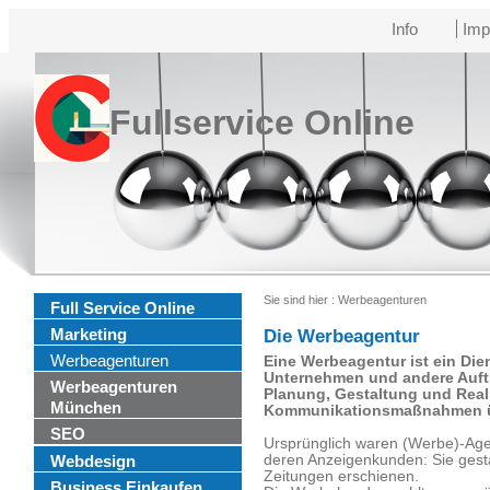
Info
Imp
Fullservice Online
Sie sind hier :
Werbeagenturen
Full Service Online
Marketing
Die Werbeagentur
Werbeagenturen
Eine Werbeagentur ist ein Die
Unternehmen und andere Auftr
Werbeagenturen
Planung, Gestaltung und Real
München
Kommunikationsmaßnahmen ü
SEO
Ursprünglich waren (Werbe)-Age
Webdesign
deren Anzeigenkunden: Sie gesta
Zeitungen erschienen.
Business Einkaufen