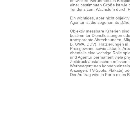
entwickelt. Berühmtestes Beispiel
einer bestimmten Größe ist wie
Tendenz zum Wachstum durch F
Ein wichtiges, aber nicht objekti
Agentur ist die sogenannte „Ch
Objektiv messbare Kriterien sin
bestimmter Dienstleistungen ode
transparente Abrechnungen, Mitg
B. GWA, DDV), Platzierungen in
Preisgewinne sowie aktuelle Arb
ebenfalls eine wichtige Rolle sp
und Agentur permanent viele p
Zeitdruck austauschen müssen ode
Werbeagenturen können einzel
Anzeigen, TV-Spots, Plakate) o
Der Auftrag wird in Form eines 