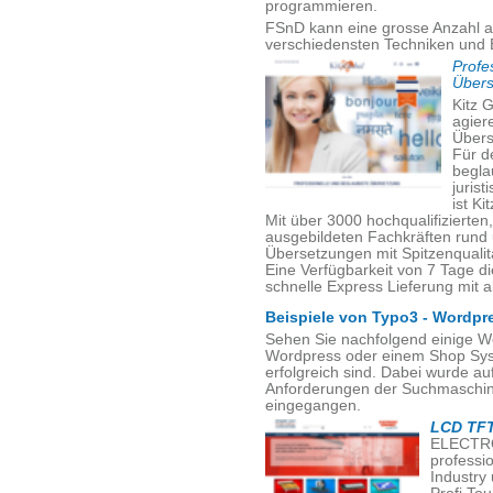
programmieren.
FSnD kann eine grosse Anzahl a
verschiedensten Techniken und 
Profe
Übers
Kitz G
agiere
Übers
Für d
begla
juris
ist Ki
Mit über 3000 hochqualifizierte
ausgebildeten Fachkräften rund
Übersetzungen mit Spitzenqualität
Eine Verfügbarkeit von 7 Tage d
schnelle Express Lieferung mit a
Beispiele von Typo3 - Wordpr
Sehen Sie nachfolgend einige W
Wordpress oder einem Shop Sys
erfolgreich sind. Dabei wurde a
Anforderungen der Suchmaschine
eingegangen.
LCD TFT
ELECTRO
professi
Industry