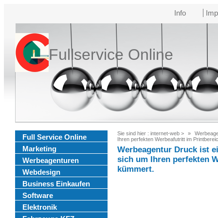
Info
Imp
Fullservice Online
Sie sind hier :
internet-web
>
Werbeagen
Full Service Online
Ihren perfekten Werbeafutritt im Printbere
Marketing
Werbeagentur Druck ist e
sich um Ihren perfekten W
Werbeagenturen
kümmert.
Webdesign
Business Einkaufen
Software
Elektronik