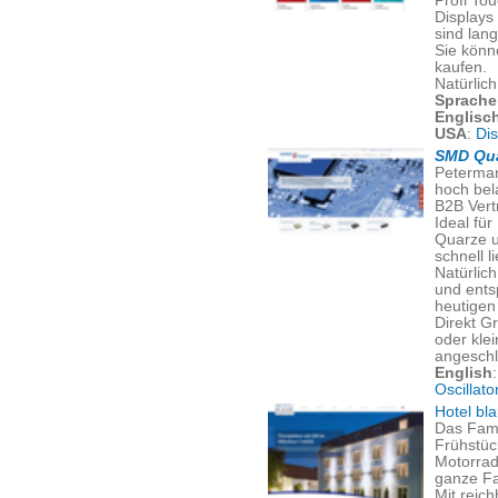
Profi To
Displays
sind lang
Sie könn
kaufen.
Natürlic
Sprache
Englisc
USA
:
Di
SMD Qua
Peterman
hoch bel
B2B Vert
Ideal für
Quarze u
schnell l
Natürlich
und ents
heutigen 
Direkt G
oder kle
angeschl
English
Oscillato
Hotel bl
Das Fami
Frühstüc
Motorrad
ganze Fa
Mit reic