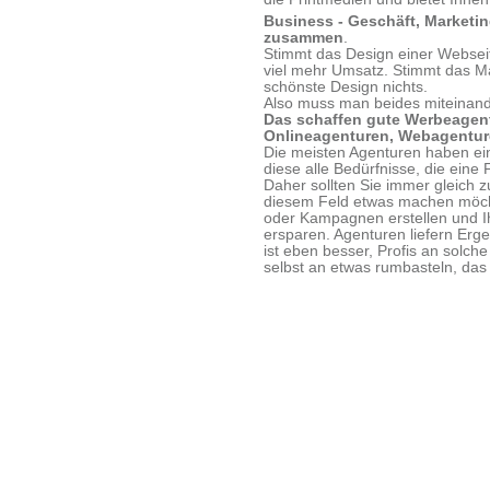
Business - Geschäft, Marketin
zusammen
.
Stimmt das Design einer Webseit
viel mehr Umsatz. Stimmt das Ma
schönste Design nichts.
Also muss man beides miteinand
Das schaffen gute Werbeagent
Onlineagenturen, Webagenture
Die meisten Agenturen haben ei
diese alle Bedürfnisse, die eine
Daher sollten Sie immer gleich z
diesem Feld etwas machen möcht
oder Kampagnen erstellen und Ih
ersparen. Agenturen liefern Erg
ist eben besser, Profis an solch
selbst an etwas rumbasteln, das