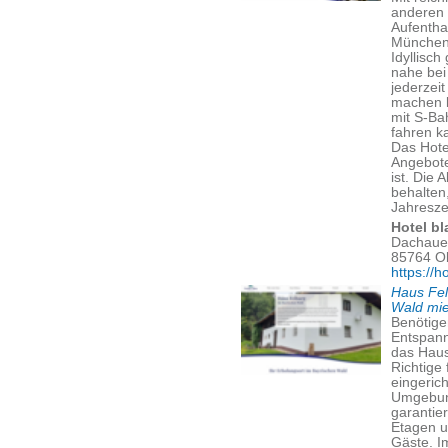
anderen 
Aufentha
München
Idyllisc
nahe bei
jederzei
machen 
mit S-Ba
fahren k
Das Hote
Angebote
ist. Die 
behalten
Jahreszei
Hotel bl
Dachauer
85764 O
https://h
Haus Fel
Wald mi
Benötige
Entspann
das Haus
Richtige
eingeric
Umgebung
garantier
Etagen u
Gäste. I