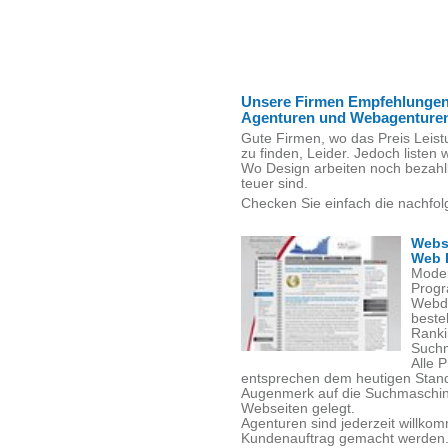
Unsere Firmen Empfehlungen
Agenturen und Webagenture
Gute Firmen, wo das Preis Leist
zu finden, Leider. Jedoch listen w
Wo Design arbeiten noch bezahl
teuer sind.
Checken Sie einfach die nachfol
Webs
Web 
Moder
Progr
Webde
beste
Ranki
Suchm
Alle 
entsprechen dem heutigen Stand
Augenmerk auf die Suchmaschinen
Webseiten gelegt.
Agenturen sind jederzeit willko
Kundenauftrag gemacht werden. V