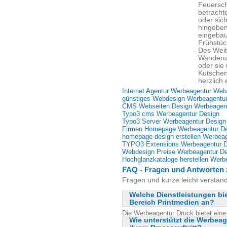
Feuersch
betracht
oder sic
hingeben
eingebau
Frühstüc
Des Weit
Wanderu
oder sie
Kutschen
herzlich 
Internet Agentur Werbeagentur Web
günstiges Webdesign Werbeagentur
CMS Webseiten Design Werbeagent
Typo3 cms Werbeagentur Design
Typo3 Server Werbeagentur Design
Firmen Homepage Werbeagentur D
homepage design erstellen Werbea
TYPO3 Extensions Werbeagentur D
Webdesign Preise Werbeagentur D
Hochglanzkataloge herstellen Werb
FAQ - Fragen und Antworten
Fragen und kurze leicht verstän
Welche Dienstleistungen bi
Bereich Printmedien an?
Die Werbeagentur Druck bietet eine
Wie unterstützt die Werbea
Bereich Printmedien an. Dazu gehör