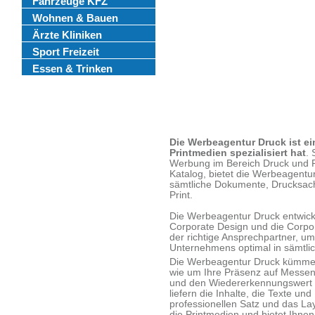
Fahrzeuge KFZ
Wohnen & Bauen
Ärzte Kliniken
Sport Freizeit
Essen & Trinken
Die Werbeagentur Druck ist ei
Printmedien spezialisiert hat
. 
Werbung im Bereich Druck und P
Katalog, bietet die Werbeagent
sämtliche Dokumente, Drucksach
Print.
Die Werbeagentur Druck entwicke
Corporate Design und die Corpor
der richtige Ansprechpartner, um
Unternehmens optimal in sämtlic
Die Werbeagentur Druck kümmert
wie um Ihre Präsenz auf Messen
und den Wiedererkennungswert 
liefern die Inhalte, die Texte un
professionellen Satz und das La
die Printmedien und bietet Ihnen