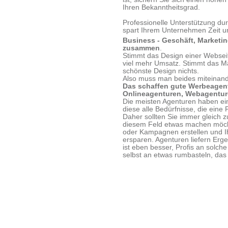
Ihren Bekanntheitsgrad.
Professionelle Unterstützung d
spart Ihrem Unternehmen Zeit u
Business - Geschäft, Marketin
zusammen
.
Stimmt das Design einer Webseit
viel mehr Umsatz. Stimmt das Ma
schönste Design nichts.
Also muss man beides miteinand
Das schaffen gute Werbeagent
Onlineagenturen, Webagenture
Die meisten Agenturen haben ei
diese alle Bedürfnisse, die eine
Daher sollten Sie immer gleich z
diesem Feld etwas machen möcht
oder Kampagnen erstellen und Ih
ersparen. Agenturen liefern Erg
ist eben besser, Profis an solch
selbst an etwas rumbasteln, das