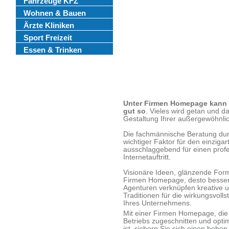
Fahrzeuge KFZ
Wohnen & Bauen
Ärzte Kliniken
Sport Freizeit
Essen & Trinken
Unter Firmen Homepage kann m
gut so
. Vieles wird getan und d
Gestaltung Ihrer außergewöhnl
Die fachmännische Beratung durc
wichtiger Faktor für den einzig
ausschlaggebend für einen profe
Internetauftritt.
Visionäre Ideen, glänzende Form
Firmen Homepage, desto besser 
Agenturen verknüpfen kreative 
Traditionen für die wirkungsvol
Ihres Unternehmens.
Mit einer Firmen Homepage, die 
Betriebs zugeschnitten und opti
ist, sichern Sie sich einen hoh