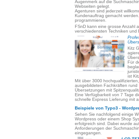
Augenmerk auf die Suchmaschinen
Webseiten gelegt.
Agenturen sind jederzeit willko
Kundenauftrag gemacht werden. V
programmieren.
FSnD kann eine grosse Anzahl a
verschiedensten Techniken und 
Profe
Übers
Kitz G
agiere
Übers
Für d
begla
juris
ist Ki
Mit über 3000 hochqualifizierte
ausgebildeten Fachkräften rund
Übersetzungen mit Spitzenqualität
Eine Verfügbarkeit von 7 Tage d
schnelle Express Lieferung mit a
Beispiele von Typo3 - Wordpr
Sehen Sie nachfolgend einige W
Wordpress oder einem Shop Sys
erfolgreich sind. Dabei wurde a
Anforderungen der Suchmaschine
eingegangen.