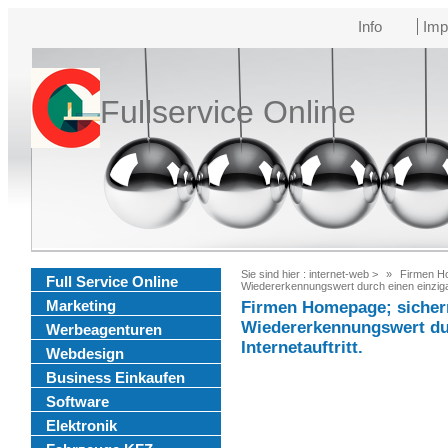
Info
Imp
Fullservice Online
Sie sind hier :
internet-web
>
Firmen Ho
Full Service Online
Wiedererkennungswert durch einen einzigart
Marketing
Firmen Homepage; sichern
Wiedererkennungswert dur
Werbeagenturen
Internetauftritt.
Webdesign
Business Einkaufen
Software
Elektronik