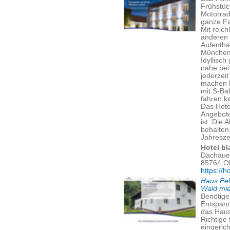
Frühstüc
Motorrad
ganze Fa
Mit reic
anderen 
Aufentha
München
Idyllisc
nahe bei
jederzei
machen 
mit S-Ba
fahren k
Das Hote
Angebote
ist. Die 
behalten
Jahreszei
Hotel bl
Dachauer
85764 O
https://h
Haus Fel
Wald mi
Benötige
Entspann
das Haus
Richtige
eingeric