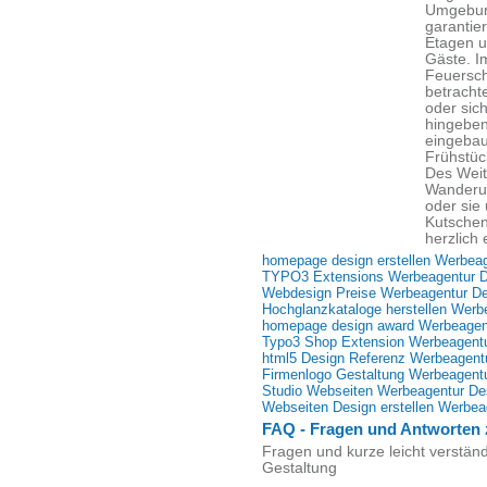
Umgebung
garantier
Etagen u
Gäste. I
Feuersch
betracht
oder sic
hingeben
eingebau
Frühstüc
Des Weit
Wanderu
oder sie
Kutschen
herzlich 
homepage design erstellen Werbea
TYPO3 Extensions Werbeagentur D
Webdesign Preise Werbeagentur D
Hochglanzkataloge herstellen Werb
homepage design award Werbeagen
Typo3 Shop Extension Werbeagent
html5 Design Referenz Werbeagent
Firmenlogo Gestaltung Werbeagent
Studio Webseiten Werbeagentur De
Webseiten Design erstellen Werbea
FAQ - Fragen und Antworten
Fragen und kurze leicht verstä
Gestaltung