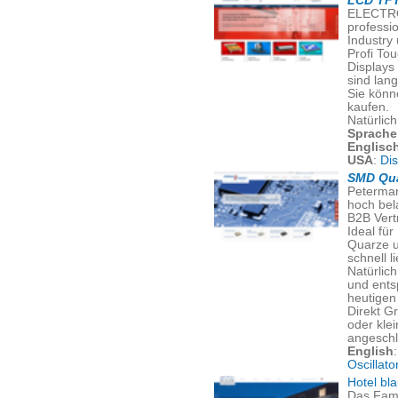
LCD TFT
ELECTRO
professi
Industry
Profi To
Displays
sind lang
Sie könn
kaufen.
Natürlic
Sprache
Englisc
USA
:
Di
SMD Qua
Peterman
hoch bel
B2B Vert
Ideal für
Quarze u
schnell l
Natürlich
und ents
heutigen 
Direkt G
oder kle
angeschl
English
Oscillato
Hotel bl
Das Fami