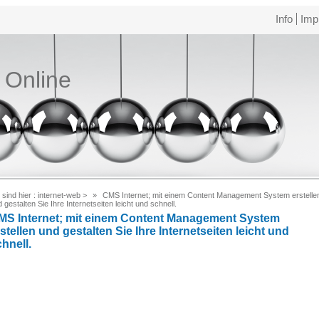
Info
Imp
e Online
 sind hier :
internet-web
>
CMS Internet; mit einem Content Management System erstelle
 gestalten Sie Ihre Internetseiten leicht und schnell.
MS Internet; mit einem Content Management System
stellen und gestalten Sie Ihre Internetseiten leicht und
hnell.