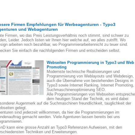
nsere Firmen Empfehlungen für Werbeagenturen - Typo3
genturen und Webagenturen
te Firmen, wo das Preis Leistungsverhältnis noch stimmt, sind schwer zu
nden, Leider. Jedoch listen wir Ihnen hier welche auf, wo alles zutrifft. Wo
sign arbeiten noch bezahlbar, wo Programmierarbeitennicht zu teuer sind.
ecken Sie einfach die nachfolgenden Firmen und entscheiden selbst.
Webseiten Programmierung in Typo3 und Web
Promoting
Modernste technische Realisierungen und
Programmierung von Weblayouts und Webdesign,
auch die Übernahme von bestehenden Designs in
Typo3 sowie Internet Ranking, Internet Promoting,
Suchmaschinenoptimierung SEO.
Alle Programmierungen von Webseiten entsprech
dem heutigen Stand der Technik, es wird dabei
sonderer Augenmerk auf die Suchmaschinen freundlichkeit, tauglichkeit der
bseiten gelegt.
enturen sind jederzeit willkommen, da hier die Programmierungen im
ndenauftrag gemacht werden. Viele Agenturen lassen bereits bei uns
ogrammieren.
nD kann eine grosse Anzahl an Typo3 Referenzen Aufweisen, mit den
rschiedensten Techniken und Erweiterungen.