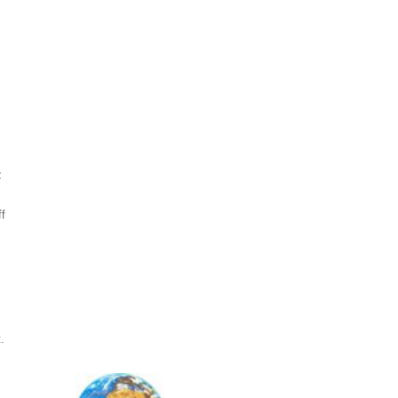
z
ff
.