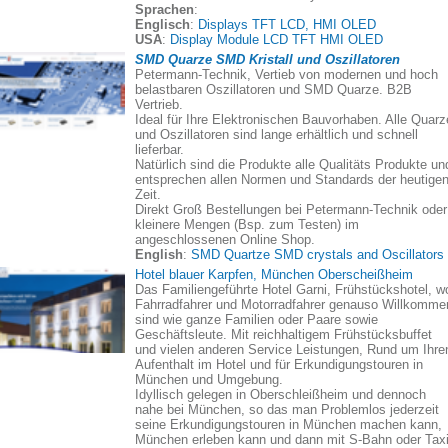
Sprachen
:
Englisch
:
Displays TFT LCD, HMI OLED
USA
:
Display Module LCD TFT HMI OLED
SMD Quarze SMD Kristall und Oszillatoren
Petermann-Technik, Vertieb von modernen und hoch
belastbaren Oszillatoren und SMD Quarze. B2B
Vertrieb.
Ideal für Ihre Elektronischen Bauvorhaben. Alle Quarz
und Oszillatoren sind lange erhältlich und schnell
lieferbar.
Natürlich sind die Produkte alle Qualitäts Produkte un
entsprechen allen Normen und Standards der heutige
Zeit.
Direkt Groß Bestellungen bei Petermann-Technik oder
kleinere Mengen (Bsp. zum Testen) im
angeschlossenen Online Shop.
English
:
SMD Quartze SMD crystals and Oscillators
Hotel blauer Karpfen, München Oberscheißheim
Das Familiengeführte Hotel Garni, Frühstückshotel, w
Fahrradfahrer und Motorradfahrer genauso Willkomme
sind wie ganze Familien oder Paare sowie
Geschäftsleute. Mit reichhaltigem Frühstücksbuffet
und vielen anderen Service Leistungen, Rund um Ihre
Aufenthalt im Hotel und für Erkundigungstouren in
München und Umgebung.
Idyllisch gelegen in Oberschleißheim und dennoch
nahe bei München, so das man Problemlos jederzeit
seine Erkundigungstouren in München machen kann,
München erleben kann und dann mit S-Bahn oder Taxi