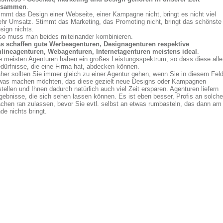
usammen
.
immt das Design einer Webseite, einer Kampagne nicht, bringt es nicht viel
hr Umsatz. Stimmt das Marketing, das Promoting nicht, bringt das schönste
sign nichts.
so muss man beides miteinander kombinieren.
s schaffen gute Werbeagenturen, Designagenturen respektive
lineagenturen, Webagenturen, Internetagenturen meistens ideal
.
e meisten Agenturen haben ein großes Leistungsspektrum, so dass diese alle
dürfnisse, die eine Firma hat, abdecken können.
her sollten Sie immer gleich zu einer Agentur gehen, wenn Sie in diesem Fel
was machen möchten, das diese gezielt neue Designs oder Kampagnen
stellen und Ihnen dadurch natürlich auch viel Zeit ersparen. Agenturen liefern
gebnisse, die sich sehen lassen können. Es ist eben besser, Profis an solche
chen ran zulassen, bevor Sie evtl. selbst an etwas rumbasteln, das dann am
de nichts bringt.