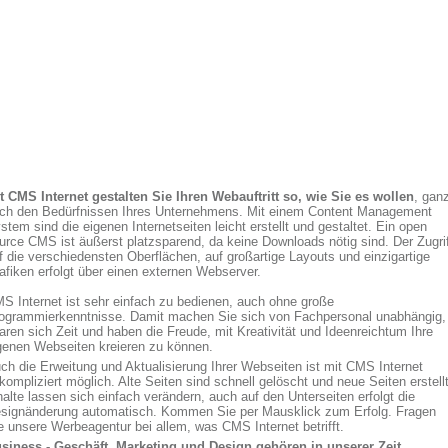
t CMS Internet gestalten Sie Ihren Webauftritt so, wie Sie es wollen
, gan
ch den Bedürfnissen Ihres Unternehmens. Mit einem Content Management
stem sind die eigenen Internetseiten leicht erstellt und gestaltet. Ein open
urce CMS ist äußerst platzsparend, da keine Downloads nötig sind. Der Zugri
f die verschiedensten Oberflächen, auf großartige Layouts und einzigartige
afiken erfolgt über einen externen Webserver.
S Internet ist sehr einfach zu bedienen, auch ohne große
ogrammierkenntnisse. Damit machen Sie sich von Fachpersonal unabhängig,
aren sich Zeit und haben die Freude, mit Kreativität und Ideenreichtum Ihre
genen Webseiten kreieren zu können.
ch die Erweitung und Aktualisierung Ihrer Webseiten ist mit CMS Internet
kompliziert möglich. Alte Seiten sind schnell gelöscht und neue Seiten erstellt
halte lassen sich einfach verändern, auch auf den Unterseiten erfolgt die
signänderung automatisch. Kommen Sie per Mausklick zum Erfolg. Fragen
e unsere Werbeagentur bei allem, was CMS Internet betrifft.
siness - Geschäft, Marketing und Design gehören in unserer Zeit