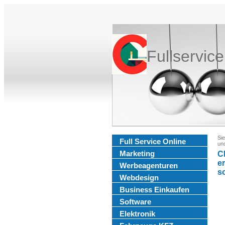
Fullservic
Sie
Full Service Online
und
Marketing
C
er
Werbeagenturen
sc
Webdesign
Business Einkaufen
Software
Elektronik