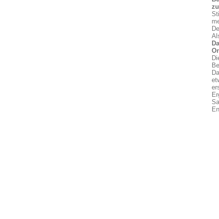
z
St
me
De
Al
Da
On
Di
Be
Da
et
er
Er
Sa
En