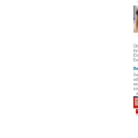
Üb
ih
Ei
Ex
Be
Se
od
wu
so