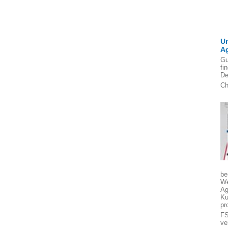
U
A
Gu
fi
De
Ch
be
We
Ag
Ku
pr
FS
ve