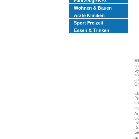
Fahrzeuge KFZ
Wohnen & Bauen
Ärzte Kliniken
Sport Freizeit
Essen & Trinken
Mi
na
Sy
so
au
Gr
CM
Pr
sp
ei
Au
un
In
De
Si
Bu