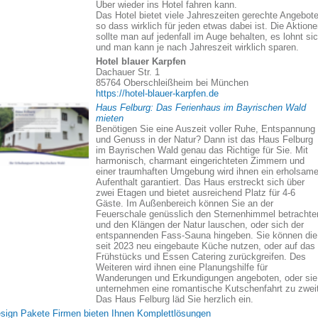
Uber wieder ins Hotel fahren kann.
Das Hotel bietet viele Jahreszeiten gerechte Angebote
so dass wirklich für jeden etwas dabei ist. Die Aktion
sollte man auf jedenfall im Auge behalten, es lohnt si
und man kann je nach Jahreszeit wirklich sparen.
Hotel blauer Karpfen
Dachauer Str. 1
85764 Oberschleißheim bei München
https://hotel-blauer-karpfen.de
Haus Felburg: Das Ferienhaus im Bayrischen Wald
mieten
Benötigen Sie eine Auszeit voller Ruhe, Entspannung
und Genuss in der Natur? Dann ist das Haus Felburg
im Bayrischen Wald genau das Richtige für Sie. Mit
harmonisch, charmant eingerichteten Zimmern und
einer traumhaften Umgebung wird ihnen ein erholsame
Aufenthalt garantiert. Das Haus erstreckt sich über
zwei Etagen und bietet ausreichend Platz für 4-6
Gäste. Im Außenbereich können Sie an der
Feuerschale genüsslich den Sternenhimmel betrachte
und den Klängen der Natur lauschen, oder sich der
entspannenden Fass-Sauna hingeben. Sie können die
seit 2023 neu eingebaute Küche nutzen, oder auf das
Frühstücks und Essen Catering zurückgreifen. Des
Weiteren wird ihnen eine Planungshilfe für
Wanderungen und Erkundigungen angeboten, oder sie
unternehmen eine romantische Kutschenfahrt zu zweit
Das Haus Felburg läd Sie herzlich ein.
sign Pakete Firmen bieten Ihnen Komplettlösungen