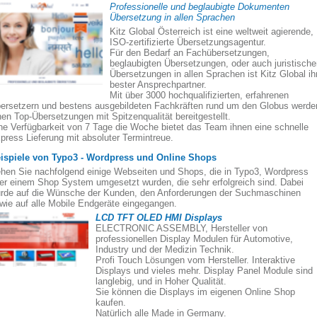
Professionelle und beglaubigte Dokumenten
Übersetzung in allen Sprachen
Kitz Global Österreich ist eine weltweit agierende,
ISO-zertifizierte Übersetzungsagentur.
Für den Bedarf an Fachübersetzungen,
beglaubigten Übersetzungen, oder auch juristisch
Übersetzungen in allen Sprachen ist Kitz Global ih
bester Ansprechpartner.
Mit über 3000 hochqualifizierten, erfahrenen
ersetzern und bestens ausgebildeten Fachkräften rund um den Globus werde
nen Top-Übersetzungen mit Spitzenqualität bereitgestellt.
ne Verfügbarkeit von 7 Tage die Woche bietet das Team ihnen eine schnelle
press Lieferung mit absoluter Termintreue.
ispiele von Typo3 - Wordpress und Online Shops
hen Sie nachfolgend einige Webseiten und Shops, die in Typo3, Wordpress
er einem Shop System umgesetzt wurden, die sehr erfolgreich sind. Dabei
rde auf die Wünsche der Kunden, den Anforderungen der Suchmaschinen
wie auf alle Mobile Endgeräte eingegangen.
LCD TFT OLED HMI Displays
ELECTRONIC ASSEMBLY, Hersteller von
professionellen Display Modulen für Automotive,
Industry und der Medizin Technik.
Profi Touch Lösungen vom Hersteller. Interaktive
Displays und vieles mehr. Display Panel Module sind
langlebig, und in Hoher Qualität.
Sie können die Displays im eigenen Online Shop
kaufen.
Natürlich alle Made in Germany.