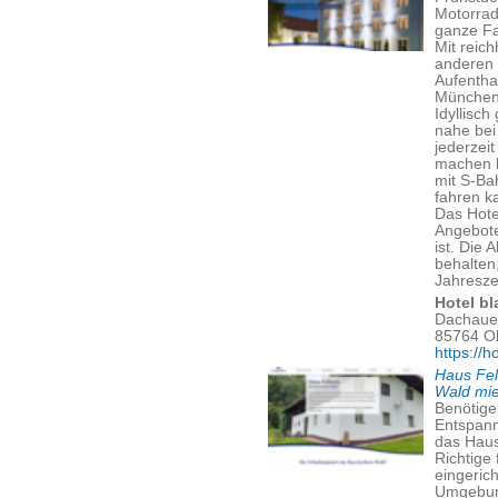
Motorrad
ganze Fa
Mit reic
anderen 
Aufentha
München
Idyllisc
nahe bei
jederzei
machen 
mit S-Ba
fahren k
Das Hote
Angebote
ist. Die 
behalten
Jahreszei
Hotel bl
Dachauer
85764 O
https://h
Haus Fel
Wald mi
Benötige
Entspann
das Haus
Richtige
eingeric
Umgebung