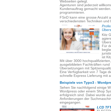
Webseiten gelegt.
Agenturen sind jederzeit willko
Kundenauftrag gemacht werden. V
programmieren.
FSnD kann eine grosse Anzahl a
verschiedensten Techniken und 
Profe
Übers
Kitz G
agiere
Übers
Für d
begla
juris
ist Ki
Mit über 3000 hochqualifizierte
ausgebildeten Fachkräften rund
Übersetzungen mit Spitzenqualität
Eine Verfügbarkeit von 7 Tage d
schnelle Express Lieferung mit a
Beispiele von Typo3 - Wordpr
Sehen Sie nachfolgend einige W
Wordpress oder einem Shop Sys
erfolgreich sind. Dabei wurde a
Anforderungen der Suchmaschine
eingegangen.
LCD TFT