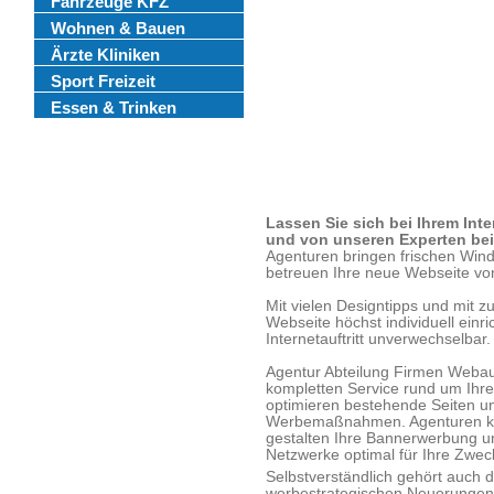
Fahrzeuge KFZ
Wohnen & Bauen
Ärzte Kliniken
Sport Freizeit
Essen & Trinken
Lassen Sie sich bei Ihrem Inte
und von unseren Experten bei 
Agenturen bringen frischen Wind
betreuen Ihre neue Webseite vo
Mit vielen Designtipps und mit zu
Webseite höchst individuell einr
Internetauftritt unverwechselbar.
Agentur Abteilung Firmen Webauf
kompletten Service rund um Ihre
optimieren bestehende Seiten un
Werbemaßnahmen. Agenturen kü
gestalten Ihre Bannerwerbung un
Netzwerke optimal für Ihre Zwe
Selbstverständlich gehört auch d
werbestrategischen Neuerungen 