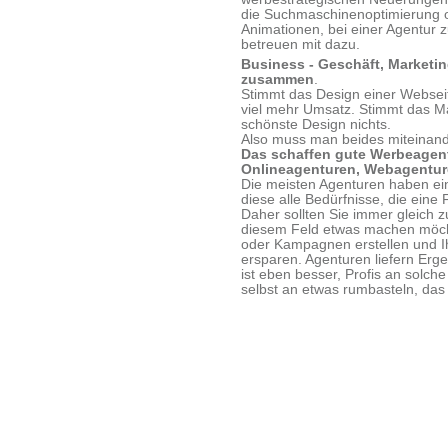
die Suchmaschinenoptimierung o
Animationen, bei einer Agentur 
betreuen mit dazu.
Business - Geschäft, Marketin
zusammen
.
Stimmt das Design einer Webseit
viel mehr Umsatz. Stimmt das Ma
schönste Design nichts.
Also muss man beides miteinand
Das schaffen gute Werbeagent
Onlineagenturen, Webagenture
Die meisten Agenturen haben ei
diese alle Bedürfnisse, die eine
Daher sollten Sie immer gleich z
diesem Feld etwas machen möcht
oder Kampagnen erstellen und Ih
ersparen. Agenturen liefern Erg
ist eben besser, Profis an solch
selbst an etwas rumbasteln, das