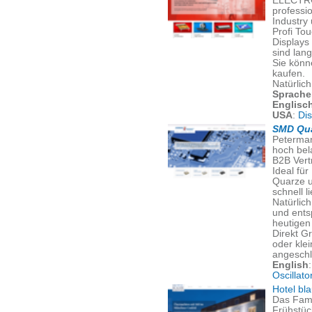
ELECTRO
professi
Industry
Profi To
Displays
sind lang
Sie könn
kaufen.
Natürlic
Sprache
Englisc
USA
:
Di
SMD Qua
Peterman
hoch bel
B2B Vert
Ideal für
Quarze u
schnell l
Natürlich
und ents
heutigen 
Direkt G
oder kle
angeschl
English
Oscillato
Hotel bl
Das Fami
Frühstüc