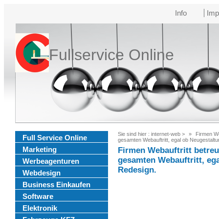
Info
Imp
Fullservice Online
Sie sind hier :
internet-web
>
Firmen We
Full Service Online
gesamten Webauftritt, egal ob Neugestalt
Marketing
Firmen Webauftritt betre
gesamten Webauftritt, eg
Werbeagenturen
Redesign.
Webdesign
Business Einkaufen
Software
Elektronik