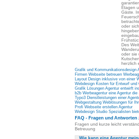
garantier
Etagen u
Gäste. I
Feuersch
betracht
oder sic
hingeben
eingebau
Frühstüc
Des Weit
Wanderu
oder sie
Kutschen
herzlich 
Grafik und Kommunikationsdesign 
Firmen Webseite betreuen Werbeag
Layout Design inklusive von einer 
Webdesign Kosten für Entwurf und 
Grafik Lösungen Agentur entwirft in
b2b Werbeagentur eine Agentur die a
Typo3 Dienstleistungen einer Agent
Webgestaltung Weblösungen für Ih
Profi Webseite erstellen Agentur
Webdesign Studio Spezialisten biete
FAQ - Fragen und Antworten 
Fragen und kurze leicht verständ
Betreuung
Wie kann eine Agentur mein