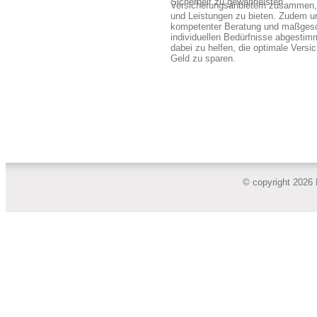
Sicherheit zu gewährleisten.
Versicherungsanbietern zusammen,
und Leistungen zu bieten. Zudem u
kompetenter Beratung und maßgesch
individuellen Bedürfnisse abgestimm
dabei zu helfen, die optimale Versi
Geld zu sparen.
© copyright 2026 