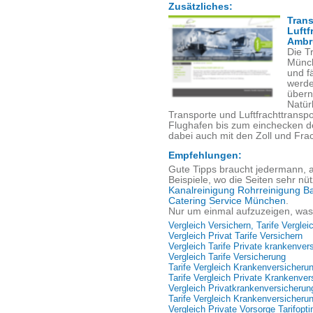
Zusätzliches:
Trans
Luftf
Ambr
Die T
Münch
und fä
werde
über
Natür
Transporte und Luftfrachttrans
Flughafen bis zum einchecken de
dabei auch mit den Zoll und Fra
Empfehlungen:
Gute Tipps braucht jedermann, a
Beispiele, wo die Seiten sehr nüt
Kanalreinigung Rohrreinigung B
Catering Service München
.
Nur um einmal aufzuzeigen, was 
Vergleich Versichern, Tarife Vergle
Vergleich Privat Tarife Versichern
Vergleich Tarife Private krankenver
Vergleich Tarife Versicherung
Tarife Vergleich Krankenversicherun
Tarife Vergleich Private Krankenve
Vergleich Privatkrankenversicherun
Tarife Vergleich Krankenversicheru
Vergleich Private Vorsorge Tarifopt