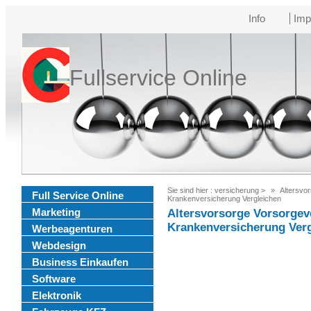
Info
Imp
Fullservice Online
Sie sind hier :
versicherung
>
Altersvor
Full Service Online
Krankenversicherung Vergleichen
Marketing
Altersvorsorge Vorsorgev
Krankenversicherung Ver
Werbeagenturen
Webdesign
Business Einkaufen
Software
Elektronik