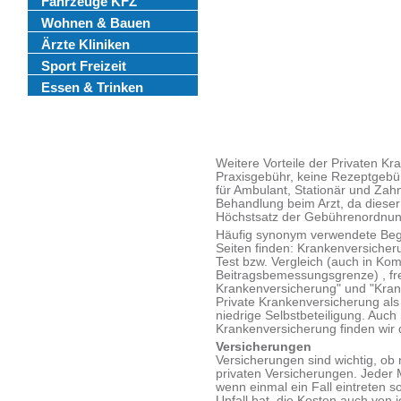
Fahrzeuge KFZ
Wohnen & Bauen
Ärzte Kliniken
Sport Freizeit
Essen & Trinken
Weitere Vorteile der Privaten Kr
Praxisgebühr, keine Rezeptgebüh
für Ambulant, Stationär und Za
Behandlung beim Arzt, da dieser
Höchstsatz der Gebührenordnung
Häufig synonym verwendete Begr
Seiten finden: Krankenversicher
Test bzw. Vergleich (auch in Kom
Beitragsbemessungsgrenze) , frei
Krankenversicherung" und "Krank
Private Krankenversicherung als 
niedrige Selbstbeteiligung. Auch
Krankenversicherung finden wir 
Versicherungen
Versicherungen sind wichtig, ob 
privaten Versicherungen. Jeder 
wenn einmal ein Fall eintreten s
Unfall hat, die Kosten auch vo