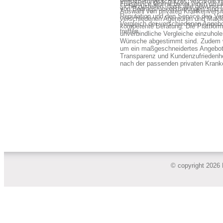
Versicherungsschutzes. Auch die Hö
Fullservice Online bietet einen umf
sicherzustellen, dass alle gewünsc
von Beitragsrückerstattungen sind 
Auswahl von privaten Krankenversi
Reputation und den Service des Vers
verschiedenen Agenturen und Makle
Vergleich der verschiedenen Angebo
kompetente Beratung. Die Plattform 
treffen.
unverbindliche Vergleiche einzuhole
Wünsche abgestimmt sind. Zudem w
um ein maßgeschneidertes Angebot zu
Transparenz und Kundenzufriedenhei
nach der passenden privaten Krank
© copyright 2026 