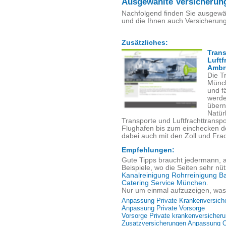
Ausgewählte Versicherun
Nachfolgend finden Sie ausgewäh
und die Ihnen auch Versicherung
Zusätzliches:
Trans
Luftf
Ambr
Die T
Münch
und fä
werde
über
Natür
Transporte und Luftfrachttrans
Flughafen bis zum einchecken de
dabei auch mit den Zoll und Fra
Empfehlungen:
Gute Tipps braucht jedermann, a
Beispiele, wo die Seiten sehr nüt
Kanalreinigung Rohrreinigung B
Catering Service München
.
Nur um einmal aufzuzeigen, was 
Anpassung Private Krankenversich
Anpassung Private Vorsorge
Vorsorge Private krankenversicher
Zusatzversicherungen Anpassung O