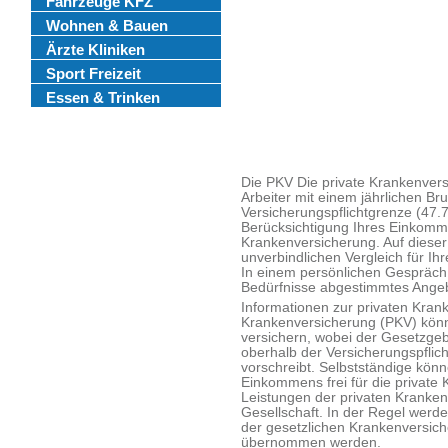
Fahrzeuge KFZ
Wohnen & Bauen
Ärzte Kliniken
Sport Freizeit
Essen & Trinken
Die PKV Die private Krankenversi
Arbeiter mit einem jährlichen B
Versicherungspflichtgrenze (47.
Berücksichtigung Ihres Einkomme
Krankenversicherung. Auf dieser
unverbindlichen Vergleich für Ih
In einem persönlichen Gespräch 
Bedürfnisse abgestimmtes Ange
Informationen zur privaten Kran
Krankenversicherung (PKV) könne
versichern, wobei der Gesetzgeb
oberhalb der Versicherungspfli
vorschreibt. Selbstständige kön
Einkommens frei für die private
Leistungen der privaten Krankenv
Gesellschaft. In der Regel werd
der gesetzlichen Krankenversich
übernommen werden.