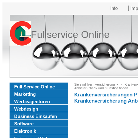
Info
Imp
Fullservice Online
Sie sind hier :
versicherung
>
Krankenv
Full Service Online
Anbieter Check und Günstige finden
Marketing
Krankenversicherungen Pr
Krankenversicherung Anbi
Werbeagenturen
Webdesign
Business Einkaufen
Software
Elektronik