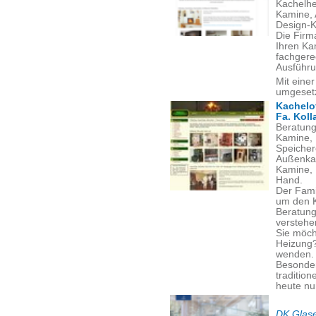
Kachelhe
Kamine, 
Design-K
Die Firm
Ihren Ka
fachgere
Ausführ
Mit eine
umgeset
Kachelo
Fa. Koll
Beratung
Kamine, 
Speicher
Außenkam
Kamine, 
Hand.
Der Famil
um den 
Beratung
verstehen
Sie möc
Heizung?
wenden.
Besonder
traditio
heute nu
DK Glase