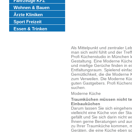
Fahrzeuge KFZ
Wohnen & Bauen
Ärzte Kliniken
Sport Freizeit
Essen & Trinken
Als Mittelpunkt und zentraler L
man sich wohl fühlt und der Tre
Profi Küchenstudio in München l
Gestaltung. Eine Moderne Küche
und miefige Gerüche finden in 
Entfaltungsraum. Spielend einfac
Gemütlichkeit, die die Moderne K
zum Verweilen. Die Moderne Kü
guten Gastgebers. Profi Küchens
suchen.
Moderne Küche
Traumküchen müssen nicht te
Einbauküchen
Darum lassen Sie sich eingehend
vielleicht eine Küche von der St
gefällt und Sie sich darin nicht 
Ihnen gerne Beratungen und ausf
zu Ihrer Traumküche kommen, mi
Geräten, die eine Küche eben s