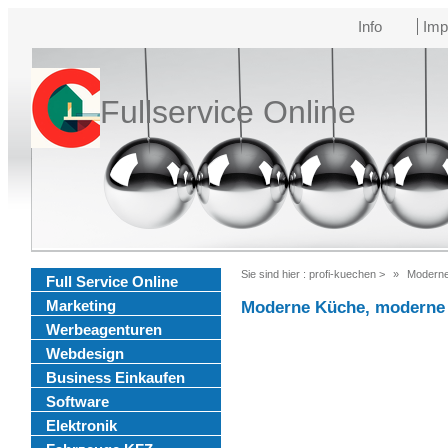
Info
Imp
Fullservice Online
Sie sind hier :
profi-kuechen
>
Moderne
Full Service Online
Marketing
Moderne Küche, moderne 
Werbeagenturen
Webdesign
Business Einkaufen
Software
Elektronik