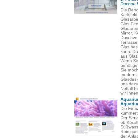
Dachau K
Die Reno
Karlsfel
Glasarbei
Glas Fen
Glasarbe
Mirror, 
Duschver
Terrasse
Glas bes
kann. Da
aus Glas
Wenn Sie
benötigen
Sie möch
modernis
Glasdesi
uns dazu
Notfall 
wir Ihne
Aquariu
Aquariu
Die Firm
kümmert 
Der Serv
ob Koral
Süßwasse
Reinigun
der Anla