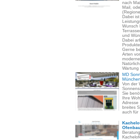
nach Maß
Mail, ode
(Regione
Dabei is
Leistung
Wunsch M
Terrasse
und Wün
Dabei ar
Produkte
Gerne ber
Arten vo
modernen
Natürlich
Wartung 
MD Sonne
München
Von der W
Sonnensc
Sie benö
Ihre Woh
Adresse 
breites S
auch für 
Kachelo
Ofenba
Beratung
Kachelof