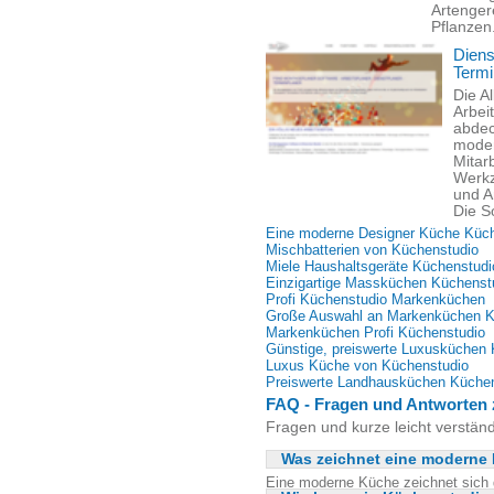
Artenger
Pflanzen
Diens
Termi
Die A
Arbei
abdec
moder
Mitar
Werkz
und A
Die S
Eine moderne Designer Küche Küc
Mischbatterien von Küchenstudio
Miele Haushaltsgeräte Küchenstudi
Einzigartige Massküchen Küchenst
Profi Küchenstudio Markenküchen
Große Auswahl an Markenküchen K
Markenküchen Profi Küchenstudio
Günstige, preiswerte Luxusküchen
Luxus Küche von Küchenstudio
Preiswerte Landhausküchen Küche
FAQ - Fragen und Antworten
Fragen und kurze leicht verstä
Was zeichnet eine moderne
Eine moderne Küche zeichnet sich d