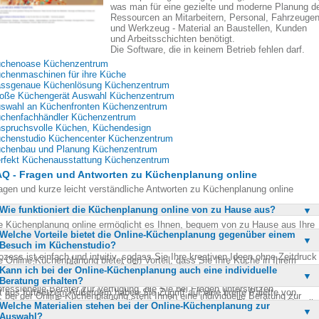
was man für eine gezielte und moderne Planung d
Ressourcen an Mitarbeitern, Personal, Fahrzeuge
und Werkzeug - Material an Baustellen, Kunden
und Arbeitsschichten benötigt.
Die Software, die in keinem Betrieb fehlen darf.
chenoase Küchenzentrum
chenmaschinen für ihre Küche
ssgenaue Küchenlösung Küchenzentrum
oße Küchengerät Auswahl Küchenzentrum
swahl an Küchenfronten Küchenzentrum
chenfachhändler Küchenzentrum
spruchsvolle Küchen, Küchendesign
chenstudio Küchencenter Küchenzentrum
chenbau und Planung Küchenzentrum
rfekt Küchenausstattung Küchenzentrum
AQ - Fragen und Antworten zu Küchenplanung online
agen und kurze leicht verständliche Antworten zu Küchenplanung online
Wie funktioniert die Küchenplanung online von zu Hause aus?
e Küchenplanung online ermöglicht es Ihnen, bequem von zu Hause aus Ihre
Welche Vorteile bietet die Online-Küchenplanung gegenüber einem
aumküche zu gestalten. Sie können aus einer Vielzahl von Küchenfronten,
Besuch im Küchenstudio?
ülen und Arbeitsplatten in verschiedenen Farben und Materialien wählen. Der
ozess ist einfach und intuitiv, sodass Sie Ihre kreativen Ideen ohne Zeitdruck
e Online-Küchenplanung bietet den Vorteil, dass Sie Ihre Küche in Ihrem
setzen können. Sie können die Planung jederzeit unterbrechen und später
Kann ich bei der Online-Küchenplanung auch eine individuelle
genen Tempo und ohne Zeitdruck planen können. Sie müssen keinen Termin
rtsetzen, was Ihnen maximale Flexibilität bietet. Zudem stehen Ihnen
Beratung erhalten?
 Küchenstudio vereinbaren und können die Planung jederzeit und von jedem
ofessionelle Berater zur Verfügung, die Sie bei Fragen unterstützen.
t aus fortsetzen. Außerdem haben Sie Zugriff auf eine breite Palette von
, bei der Online-Küchenplanung steht Ihnen eine individuelle Beratung zur
terialien und Designs, die Sie direkt vergleichen können. Ein weiterer Vorteil
Welche Materialien stehen bei der Online-Küchenplanung zur
rfügung. Sie können sich telefonisch oder per E-Mail mit Experten
t die Möglichkeit, sich online beraten zu lassen, ohne das Haus verlassen zu
Auswahl?
stauschen, die Ihnen bei der Auswahl der richtigen Materialien und Designs