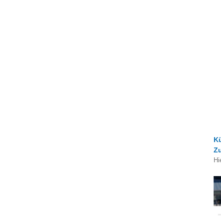
K
Z
Hi