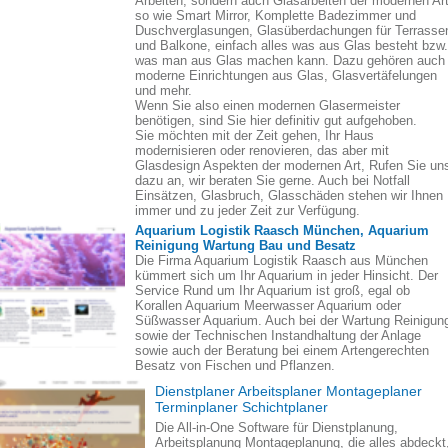
Arbeiten, sondern auch Glasarbeiten der modernen Art
so wie Smart Mirror, Komplette Badezimmer und
Duschverglasungen, Glasüberdachungen für Terrasse
und Balkone, einfach alles was aus Glas besteht bzw.
was man aus Glas machen kann. Dazu gehören auch
moderne Einrichtungen aus Glas, Glasvertäfelungen
und mehr.
Wenn Sie also einen modernen Glasermeister
benötigen, sind Sie hier definitiv gut aufgehoben.
Sie möchten mit der Zeit gehen, Ihr Haus
modernisieren oder renovieren, das aber mit
Glasdesign Aspekten der modernen Art, Rufen Sie un
dazu an, wir beraten Sie gerne. Auch bei Notfall
Einsätzen, Glasbruch, Glasschäden stehen wir Ihnen
immer und zu jeder Zeit zur Verfügung.
Aquarium Logistik Raasch München, Aquarium
Reinigung Wartung Bau und Besatz
Die Firma Aquarium Logistik Raasch aus München
kümmert sich um Ihr Aquarium in jeder Hinsicht. Der
Service Rund um Ihr Aquarium ist groß, egal ob
Korallen Aquarium Meerwasser Aquarium oder
Süßwasser Aquarium. Auch bei der Wartung Reinigun
sowie der Technischen Instandhaltung der Anlage
sowie auch der Beratung bei einem Artengerechten
Besatz von Fischen und Pflanzen.
Dienstplaner Arbeitsplaner Montageplaner
Terminplaner Schichtplaner
Die All-in-One Software für Dienstplanung,
Arbeitsplanung Montageplanung, die alles abdeckt