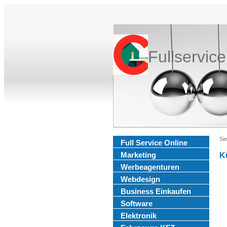
Fullservic
Sie
Full Service Online
Marketing
K
Werbeagenturen
Webdesign
Business Einkaufen
Software
Elektronik