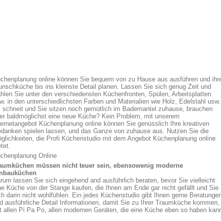
chenplanung online können Sie bequem von zu Hause aus ausführen und ihr
nschküche bis ins kleinste Detail planen. Lassen Sie sich genug Zeit und
hlen Sie unter den verschiedensten Küchenfronten, Spülen, Arbeitsplatten
w. in den unterschiedlichsten Farben und Materialien wie Holz, Edelstahl usw.
 schneit und Sie sitzen noch gemütlich im Bademantel zuhause, brauchen
er baldmöglichst eine neue Küche? Kein Problem, mit unserem
ternetangebot Küchenplanung online können Sie genüsslich Ihre kreativen
danken spielen lassen, und das Ganze von zuhause aus. Nutzen Sie die
glichkeiten, die Profi Küchenstudio mit dem Angebot Küchenplanung online
etet.
chenplanung Online
aumküchen müssen nicht teuer sein, ebensowenig moderne
nbauküchen
rum lassen Sie sich eingehend and ausführlich beraten, bevor Sie vielleicht
ne Küche von der Stange kaufen, die Ihnen am Ende gar nicht gefällt und Sie
ch darin nicht wohlfühlen. Ein jedes Küchenstudio gibt Ihnen gerne Beratunge
d ausführliche Detail Informationen, damit Sie zu Ihrer Traumküche kommen,
t allen Pi Pa Po, allen modernen Geräten, die eine Küche eben so haben kan