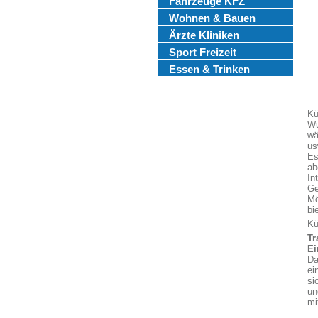
Fahrzeuge KFZ
Wohnen & Bauen
Ärzte Kliniken
Sport Freizeit
Essen & Trinken
Kü
Wu
wä
us
Es
ab
In
Ge
Mö
bi
Kü
Tr
Ei
Da
ei
si
un
mi