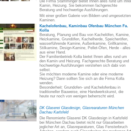
Die Firma Stamminger bietet Ihnen alles rund um Ihre
Kamin, Heizung. Sie bekommen fachgerechte
Beratung und hochwertige Ausführungen.
Mit einer großen Galerie von Bildern und umgesetzten
Kaminen.
Kachelofenbau, Kaminbau Ofenbau München Fa.
Kolla
Beratung, Planung und Bau von Kachelöfen, Kamine,
Heizkamine, Grundöfen, Kachelherde, Speicheröfen,
wasserführende Kamine, Außenkamine, Grillkamine,
Stilkamine, Design-Kamine, Pellet-Öfen, Herde - alles
aus einer Hand.
Der Familienbetrieb Kolla bietet Ihnen alles rund um
den Kamin und Heizung. Fachgerechte Beratung und
hochwertige Ausführungen verstehen sich dabi von
selbst.
Sie möchten moderne Kamine oder eine moderne
Heizung? Dann sollten Sie sich an die Firma Kolla
wenden.
Besonderheit: Grundofen- und Kachelofenbau in
traditioneller Bauweise, eine Handwerkskunst, die
heute nur noch von wenigen beherrscht wird.
DK Glaserei Glasdesign, Glasrearaturen München
Dachau Karlsfeld
Die Renomierte Glaserei DK Glasdesign in Karlsfeld
bei München Dachau bietet nicht nur Glasarbeiten
jeglicher Art an, Glasreparaturen, Glas Fensterbruch