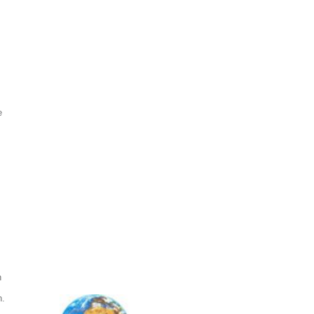
e
n
n.