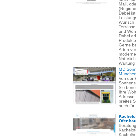
Mail, ode
(Regione
Dabei is
Leistung
Wunsch M
Terrasse
und Wün
Dabei ar
Produkte
Gerne ber
Arten vo
modernen
Natürlich
Wartung 
MD Sonne
München
Von der W
Sonnensc
Sie benö
Ihre Woh
Adresse 
breites S
auch für 
Kachelo
Ofenba
Beratung
Kachelof
Kachelhe