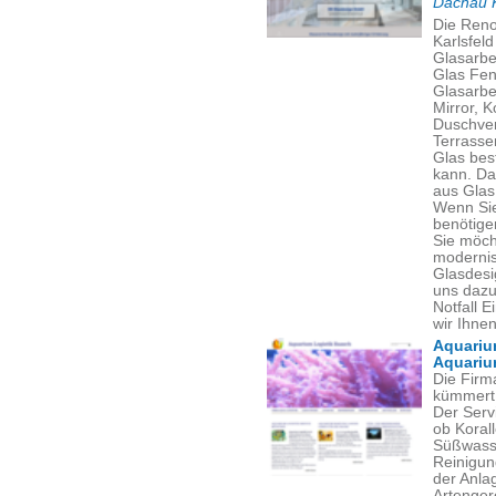
Dachau K
Die Reno
Karlsfel
Glasarbei
Glas Fen
Glasarbe
Mirror, 
Duschver
Terrasse
Glas bes
kann. Da
aus Glas
Wenn Sie
benötigen
Sie möch
modernis
Glasdesi
uns dazu
Notfall 
wir Ihne
Aquariu
Aquariu
Die Firm
kümmert 
Der Serv
ob Koral
Süßwasse
Reinigun
der Anla
Artenger