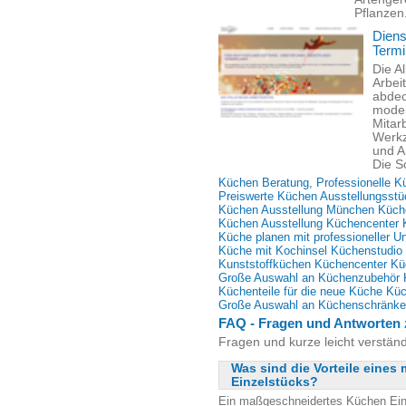
Pflanzen
Diens
Termi
Die A
Arbei
abdec
moder
Mitar
Werkz
und A
Die S
Küchen Beratung, Professionelle K
Preiswerte Küchen Ausstellungsst
Küchen Ausstellung München Küch
Küchen Ausstellung Küchencenter 
Küche planen mit professioneller U
Küche mit Kochinsel Küchenstudio
Kunststoffküchen Küchencenter Kü
Große Auswahl an Küchenzubehör 
Küchenteile für die neue Küche Kü
Große Auswahl an Küchenschränke
FAQ - Fragen und Antworten 
Fragen und kurze leicht verstän
Was sind die Vorteile eine
Einzelstücks?
Ein maßgeschneidertes Küchen Einze