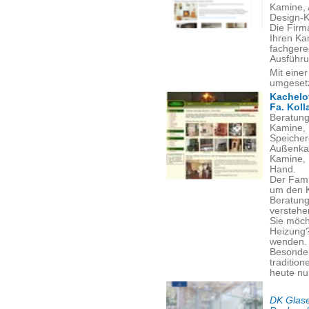
Kamine, 
Design-K
Die Firm
Ihren Ka
fachgere
Ausführ
Mit eine
umgeset
Kachelo
Fa. Koll
Beratung
Kamine, 
Speicher
Außenkam
Kamine, 
Hand.
Der Famil
um den 
Beratung
verstehen
Sie möc
Heizung?
wenden.
Besonder
traditio
heute nu
DK Glase