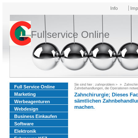
Info
Imp
Fullservice Online
Sie sind hier :
zahnproblem
>
Zahnchiru
Full Service Online
Zahnbehandlungen, die Operationen notw
Marketing
Zahnchirurgie; Dieses Fac
sämtlichen Zahnbehandlu
Werbeagenturen
machen.
Webdesign
Business Einkaufen
Software
Elektronik