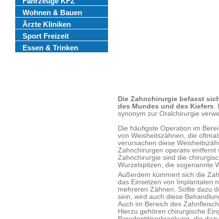
Fahrzeuge KFZ
Wohnen & Bauen
Ärzte Kliniken
Sport Freizeit
Essen & Trinken
Die Zahnchirurgie befasst sich
des Mundes und des Kiefers
.
synonym zur Oralchirurgie verw
Die häufigste Operation im Berei
von Weisheitszähnen, die oftmal
verursachen diese Weisheitszä
Zahnchirurgen operativ entfernt
Zahnchirurgie sind die chirurgi
Wurzelspitzen, die sogenannte W
Außerdem kümmert sich die Zahn
das Einsetzen von Implantaten 
mehreren Zähnen. Sollte dazu d
sein, wird auch diese Behandlu
Auch im Bereich des Zahnfleisc
Hierzu gehören chirurgische Eing
Parodontitiserkrankung, die daz