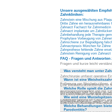
Unsere ausgewählten Empfehl
Zahnkliniken:
Zahnstein eine Mischung aus Plaqu
Dritte Zähne ein herausnehmbares 
Zahnarzt Facharzt für Zahnmedizin
Zahnarzt implantate um Zahnlücken 
Zahnbehandlung jede Therapie gem
Prophylaxe Vorbeugung von Zahne
Zahnschiene zur Begradigung falsc
Zahnarztpraxis München für Zähne 
Zahnprothese fehlende Zähne erse
Zahnstein Reinigung vom Zahnarzt
FAQ - Fragen und Antworten 
Fragen und kurze leicht verstän
Was versteht man unter Zah
Zahnchirurgie umfasst operative Ein
Wann ist eine Weisheitsza
oft synonym zur Oralchirurgie verwe
Entfernung von Weisheitszähnen, di
Eine Weisheitszahnentfernung ist n
Beschwerden verursachen können. W
Welche Rolle spielt die Zah
Kiefer haben und dadurch Beschwe
Wurzelspitzenresektion und das Ei
Entzündungen oder Schäden an ben
Die Zahnchirurgie spielt eine ents
Auch der Aufbau des Kieferknochens
entscheidet anhand von Röntgenbild
Wie wird eine Wurzelspitze
Zahnimplantaten. Nach dem Verlust
Parodontitis gehören dazu.
Entfernung sinnvoll ist. Oftmals wir
Implantate eingesetzt werden, um d
Eine Wurzelspitzenresektion wird d
Probleme zu vermeiden. Eine frühz
wiederherzustellen. Falls erforderl
Welche Behandlungen bietet
entfernen. Der Eingriff erfolgt unt
Heilungsprozess erleichtern.
eine stabile Basis für das Implantat
Parodontitis?
vermeiden. Der Zahnchirurg öffnet 