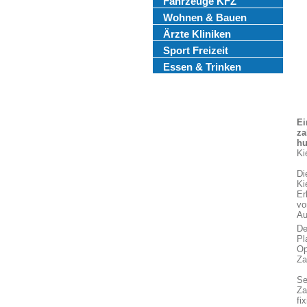
Fahrzeuge KFZ
Wohnen & Bauen
Ärzte Kliniken
Sport Freizeit
Essen & Trinken
Ei
za
hu
Ki
Di
Ki
Er
vo
Au
De
Pl
Op
Za
Se
Za
fi