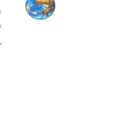
.
g
ie