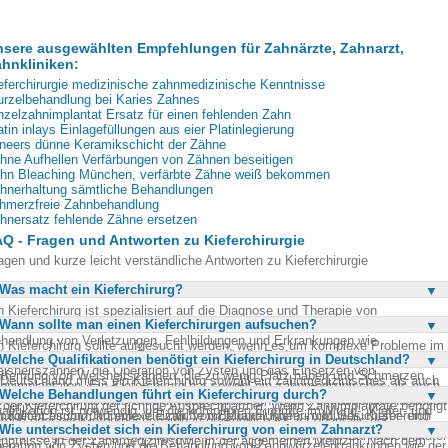
sere ausgewählten Empfehlungen für Zahnärzte, Zahnarzt,
hnkliniken:
eferchirurgie medizinische zahnmedizinische Kenntnisse
rzelbehandlung bei Karies Zahnes
nzelzahnimplantat Ersatz für einen fehlenden Zahn
atin inlays Einlagefüllungen aus eier Platinlegierung
neers dünne Keramikschicht der Zähne
hne Aufhellen Verfärbungen von Zähnen beseitigen
hn Bleaching München, verfärbte Zähne weiß bekommen
hnerhaltung sämtliche Behandlungen
hmerzfreie Zahnbehandlung
hnersatz fehlende Zähne ersetzen
Q - Fragen und Antworten zu Kieferchirurgie
agen und kurze leicht verständliche Antworten zu Kieferchirurgie
Was macht ein Kieferchirurg?
n Kieferchirurg ist spezialisiert auf die Diagnose und Therapie von
Wann sollte man einen Kieferchirurgen aufsuchen?
krankungen im Bereich des Kiefers und des Mundes. Er kümmert sich um die
handlung von Verletzungen, Fehlbildungen und Erkrankungen wie
n Kieferchirurg sollte aufgesucht werden, wenn es um komplexe Probleme im
hnwurzelerkrankungen. Dazu gehört auch die Entfernung von
Welche Qualifikationen benötigt ein Kieferchirurg in Deutschland?
nd-, Kiefer- und Gesichtsbereich geht. Dazu gehören beispielsweise die
isheitszähnen, die Operation von Zysten und das Einsetzen von
tfernung von Weisheitszähnen, die zu wenig Platz haben und Schmerzen
 Deutschland muss ein Kieferchirurg sowohl ein zahnmedizinisches als auch
hnimplantaten. Ein Kieferchirurg hat sowohl ein zahnmedizinisches als auch
rursachen. Auch bei der Behandlung von Zysten oder Zahnwurzelerkrankunge
Welche Behandlungen führt ein Kieferchirurg durch?
n humanmedizinisches Studium abgeschlossen haben. Diese doppelte
n humanmedizinisches Studium abgeschlossen. Diese umfassende Ausbildun
t der Kieferchirurg der richtige Ansprechpartner. Wenn Zahnimplantate benötigt
alifikation ist notwendig, um die komplexen Eingriffe im Mund-, Kiefer- und
möglicht es ihm, komplexe Eingriffe im Mund-, Kiefer- und Gesichtsbereich
n Kieferchirurg führt eine Vielzahl von Behandlungen im Mund-, Kiefer- und
rden oder ein Kieferknochenaufbau erforderlich ist, ist ebenfalls der
sichtsbereich durchführen zu können. Die Ausbildung umfasst umfassende
Wie unterscheidet sich ein Kieferchirurg von einem Zahnarzt?
rchzuführen.
sichtsbereich durch. Dazu gehört die Entfernung von Weisheitszähnen, die
eferchirurg zuständig. Bei allgemeinen Zahnschmerzen oder Zahnfleischblute
nntnisse in der Zahnmedizin sowie in der allgemeinen Medizin. Nach dem
eration von Zysten und die Behandlung von Zahnwurzelerkrankungen wie der