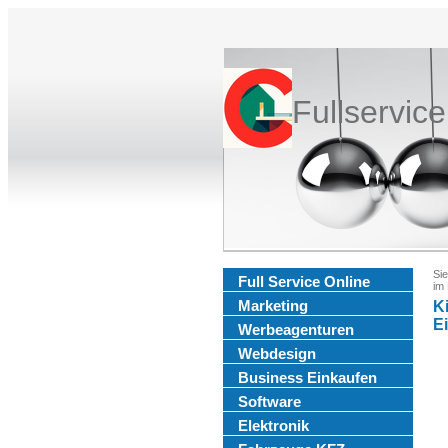
Fullservic
Sie
Full Service Online
im
Marketing
Ki
E
Werbeagenturen
Webdesign
Business Einkaufen
Software
Elektronik