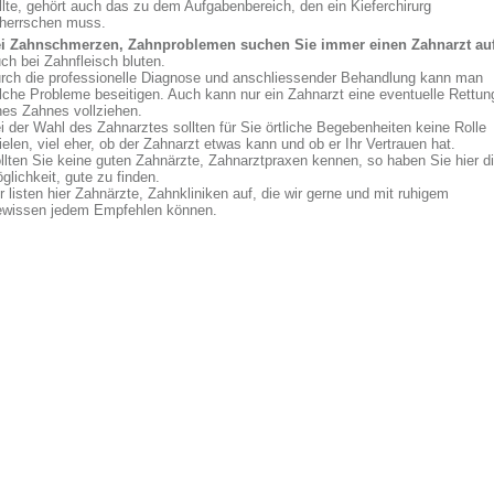
llte, gehört auch das zu dem Aufgabenbereich, den ein Kieferchirurg
herrschen muss.
i Zahnschmerzen, Zahnproblemen suchen Sie immer einen Zahnarzt auf
ch bei Zahnfleisch bluten.
rch die professionelle Diagnose und anschliessender Behandlung kann man
lche Probleme beseitigen. Auch kann nur ein Zahnarzt eine eventuelle Rettun
nes Zahnes vollziehen.
i der Wahl des Zahnarztes sollten für Sie örtliche Begebenheiten keine Rolle
ielen, viel eher, ob der Zahnarzt etwas kann und ob er Ihr Vertrauen hat.
llten Sie keine guten Zahnärzte, Zahnarztpraxen kennen, so haben Sie hier d
glichkeit, gute zu finden.
r listen hier Zahnärzte, Zahnkliniken auf, die wir gerne und mit ruhigem
wissen jedem Empfehlen können.