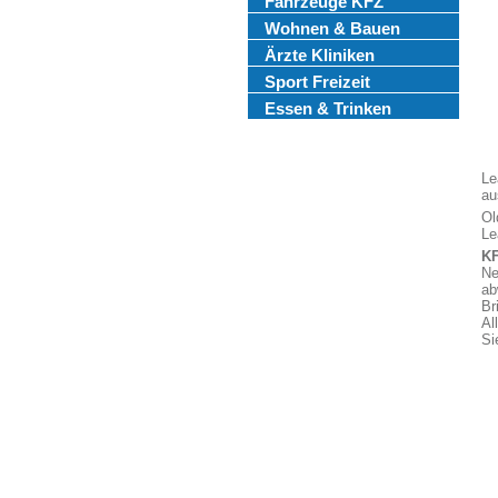
Fahrzeuge KFZ
Wohnen & Bauen
Ärzte Kliniken
Sport Freizeit
Essen & Trinken
Le
au
Ol
Le
KF
Ne
ab
Br
Al
Si