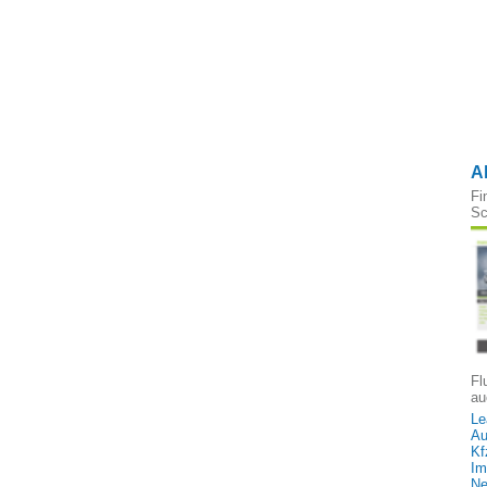
A
Fi
Sc
Fl
au
Le
Au
Kf
Im
Ne