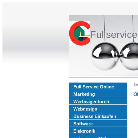
Fullservic
Sie
Full Service Online
Marketing
O
Werbeagenturen
Webdesign
Business Einkaufen
Software
Elektronik