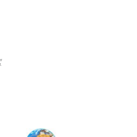
er
t.