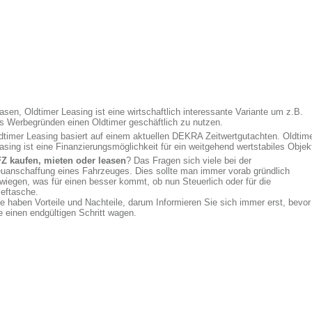
asen, Oldtimer Leasing ist eine wirtschaftlich interessante Variante um z.B.
s Werbegründen einen Oldtimer geschäftlich zu nutzen.
dtimer Leasing basiert auf einem aktuellen DEKRA Zeitwertgutachten. Oldtim
asing ist eine Finanzierungsmöglichkeit für ein weitgehend wertstabiles Objek
Z kaufen, mieten oder leasen
? Das Fragen sich viele bei der
uanschaffung eines Fahrzeuges. Dies sollte man immer vorab gründlich
wiegen, was für einen besser kommt, ob nun Steuerlich oder für die
ieftasche.
le haben Vorteile und Nachteile, darum Informieren Sie sich immer erst, bevor
e einen endgültigen Schritt wagen.