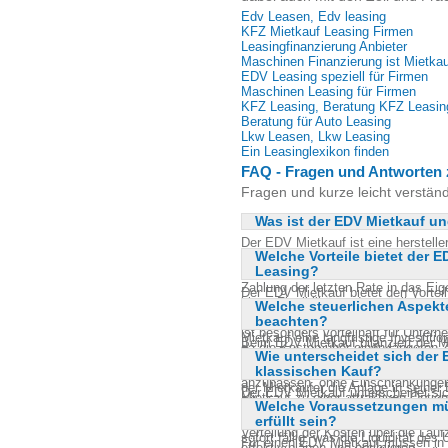
Edv Leasen, Edv leasing
KFZ Mietkauf Leasing Firmen
Leasingfinanzierung Anbieter
Maschinen Finanzierung ist Mietkau
EDV Leasing speziell für Firmen
Maschinen Leasing für Firmen
KFZ Leasing, Beratung KFZ Leasin
Beratung für Auto Leasing
Lkw Leasen, Lkw Leasing
Ein Leasinglexikon finden
FAQ - Fragen und Antworten 
Fragen und kurze leicht verstän
Was ist der EDV Mietkauf und
Der EDV Mietkauf ist eine herstell
Welche Vorteile bietet der
EDV-Anlagen. Dabei bilanziert der M
Leasing?
eine Mietvorauszahlung von 20%. D
Zahlung der letzten Rate in das Ei
Der EDV Mietkauf bietet den Vortei
bietet Flexibilität und ermöglicht es
Welche steuerlichen Aspekt
bilanziert und am Ende der Laufze
modernisieren, ohne sofort hohe In
beachten?
Leasing, bei dem das Eigentum beim
ist besonders vorteilhaft für Unter
Mietkauf eine langfristige Investitio
Beim EDV Mietkauf bilanziert der M
da die Kosten über einen längeren Z
Raten beim Mietkauf oft flexibler gest
Wie unterscheidet sich der
Abschreibungen steuerlich geltend
Möglichkeit, die Anlage nach den e
klassischen Kauf?
Mietvorauszahlung von 20% kann ebe
anzupassen, ohne Einschränkungen
der Mietkäufer die Anlage in seiner
Der EDV Mietkauf unterscheidet si
Mietkauf zu einer attraktiven Option
Bilanzkennzahlen haben. Es ist wich
Welche Voraussetzungen mü
Zahlung in Raten erfolgt und der Be
Belastungen im Vorfeld mit einem S
erfüllt sein?
des Mietkäufers übergeht. Beim k
Verteilung der Kosten über die Lau
sofort fällig, was die Liquidität d
Für einen EDV Mietkauf müssen in 
effektiv planen und optimieren.