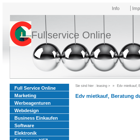
Info
Imp
Fullservice Online
Sie sind hier :
leasing
>
Edv mietkauf, 
Full Service Online
Marketing
Edv mietkauf, Beratung d
Werbeagenturen
Webdesign
Business Einkaufen
Software
Elektronik