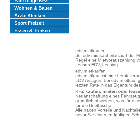
Fahrzeuge KFZ
Wohnen & Bauen
Ärzte Kliniken
Sport Freizeit
Essen & Trinken
edv mietkaufen
Bei edv mietkauf bilanziert der Mi
Regel eine Mietvorauszahlung v
Leasen EDV, Leasing
edv mietkaufen
edv mietkauf ist eine herstelle
EDV Anlagen. Bei edv mietkauf g
letzten Rate in das Eigentum des
KFZ kaufen, mieten oder leas
Neuanschaffung eines Fahrzeuge
gründlich abwiegen, was für ein
für die Brieftasche.
Alle haben Vorteile und Nachteil
bevor Sie einen endgültigen Schr