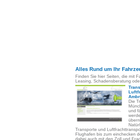
Alles Rund um Ihr Fahrz
Finden Sie hier Seiten, die mit
Leasing, Schadensberatung oder 
Trans
Luftf
Ambr
Die T
Münch
und fä
werde
über
Natür
Transporte und Luftfrachttrans
Flughafen bis zum einchecken de
dabei auch mit den Zoll und Fra