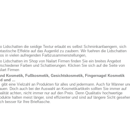
io Lidschatten die seidige Textur erlaubt es selbst Schminkanfaengern, sich
ntastische Effekte auf das Augenlid zu zaubern. Wir fuehren die Lidschatten
ios in vielen aufregenden Farbzusammenstellungen,
io Lidschatten im Shop von Nailart Firmen finden Sie ein breites Angebot
rschiedener Farben und Schattierungen. Klicken Sie sich auf die Seite von
ilart Firmen
nd Kosmetik, Fußkosmetik, Gesichtskosmetik, Fingernagel Kosmetik
d und ...
 gibt eine Vielzahl an Produkten für alles und jedermann. Auch für Männer un
auen. Doch auch bei der Auswahl an Kosmetikartikeln sollten Sie immer auf
alität achten, nicht immer nur auf den Preis. Denn Qualitativ hochwertige
odukte halten meist länger, sind effizienter und sind auf längere Sicht gesehe
ch besser für Ihre Brieftasche.