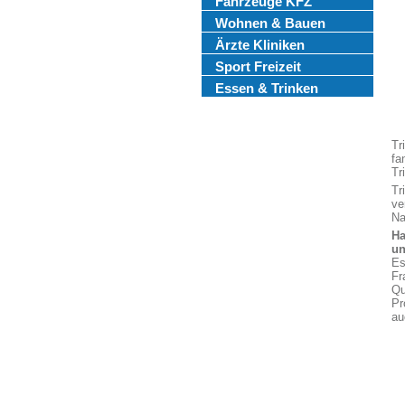
Fahrzeuge KFZ
Wohnen & Bauen
Ärzte Kliniken
Sport Freizeit
Essen & Trinken
Tr
fa
Tr
Tr
ve
Na
Ha
un
Es
Fr
Qu
Pr
au