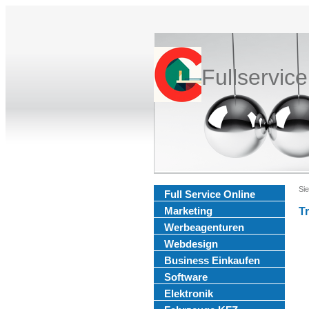
Fullservic
Sie
Full Service Online
Marketing
T
Werbeagenturen
Webdesign
Business Einkaufen
Software
Elektronik