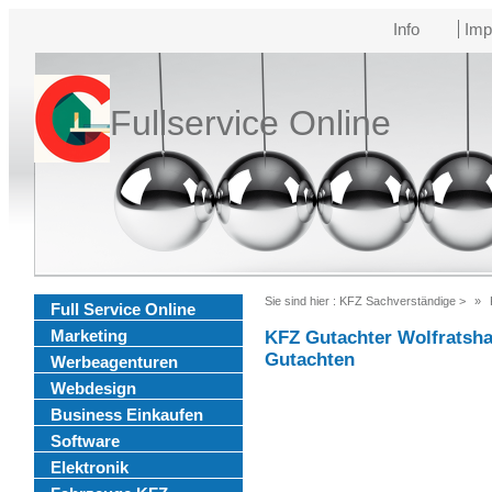
Info
Imp
Fullservice Online
Sie sind hier :
KFZ Sachverständige
>
Full Service Online
Marketing
KFZ Gutachter Wolfratsh
Gutachten
Werbeagenturen
Webdesign
Business Einkaufen
Software
Elektronik