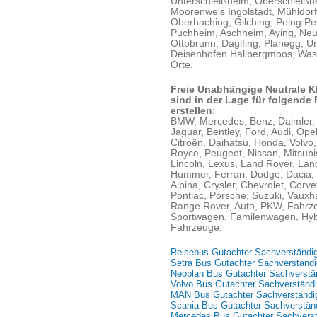
Unterschleißheim, Oberschleißh
Moorenweis Ingolstadt, Mühldorf
Oberhaching, Gilching, Poing Pe
Puchheim, Aschheim, Aying, Neu
Ottobrunn, Daglfing, Planegg, Un
Deisenhofen Hallbergmoos, Wass
Orte.
Freie Unabhängige Neutrale K
sind in der Lage für folgende
erstellen
:
BMW, Mercedes, Benz, Daimler,
Jaguar, Bentley, Ford, Audi, Ope
Citroën, Daihatsu, Honda, Volvo,
Royce, Peugeot, Nissan, Mitsubis
Lincoln, Lexus, Land Rover, Lan
Hummer, Ferrari, Dodge, Dacia, C
Alpina, Crysler, Chevrolet, Cor
Pontiac, Porsche, Suzuki, Vauxha
Range Rover, Auto, PKW, Fahrze
Sportwagen, Familenwagen, Hybr
Fahrzeuge.
Reisebus Gutachter Sachverständi
Setra Bus Gutachter Sachverständi
Neoplan Bus Gutachter Sachverstä
Volvo Bus Gutachter Sachverständi
MAN Bus Gutachter Sachverständi
Scania Bus Gutachter Sachverstän
Mercedes Bus Gutachter Sachverst