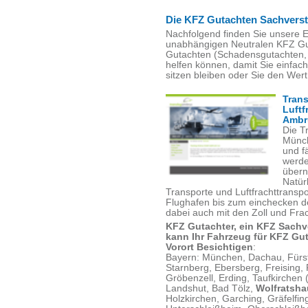
Die KFZ Gutachten Sachvers
Nachfolgend finden Sie unsere 
unabhängigen Neutralen KFZ Gu
Gutachten (Schadensgutachten, 
helfen können, damit Sie einfac
sitzen bleiben oder Sie den Wer
Trans
Luftf
Ambr
Die T
Münch
und fä
werde
über
Natür
Transporte und Luftfrachttrans
Flughafen bis zum einchecken de
dabei auch mit den Zoll und Fra
KFZ Gutachter, ein KFZ Sach
kann Ihr Fahrzeug für KFZ Gu
Vorort Besichtigen
:
Bayern: München, Dachau, Fürst
Starnberg, Ebersberg, Freising,
Gröbenzell, Erding, Taufkirchen
Landshut, Bad Tölz,
Wolfratsh
Holzkirchen, Garching, Gräfelfing,