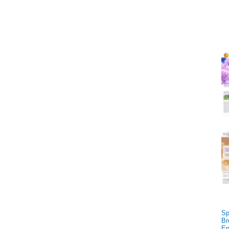
Sp
Br
En