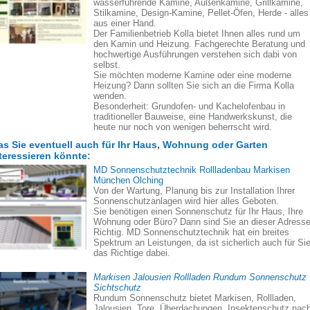
wasserführende Kamine, Außenkamine, Grillkamine,
Stilkamine, Design-Kamine, Pellet-Öfen, Herde - alles
aus einer Hand.
Der Familienbetrieb Kolla bietet Ihnen alles rund um
den Kamin und Heizung. Fachgerechte Beratung und
hochwertige Ausführungen verstehen sich dabi von
selbst.
Sie möchten moderne Kamine oder eine moderne
Heizung? Dann sollten Sie sich an die Firma Kolla
wenden.
Besonderheit: Grundofen- und Kachelofenbau in
traditioneller Bauweise, eine Handwerkskunst, die
heute nur noch von wenigen beherrscht wird.
s Sie eventuell auch für Ihr Haus, Wohnung oder Garten
teressieren könnte:
MD Sonnenschutztechnik Rollladenbau Markisen
München Olching
Von der Wartung, Planung bis zur Installation Ihrer
Sonnenschutzanlagen wird hier alles Geboten.
Sie benötigen einen Sonnenschutz für Ihr Haus, Ihre
Wohnung oder Büro? Dann sind Sie an dieser Adress
Richtig. MD Sonnenschutztechnik hat ein breites
Spektrum an Leistungen, da ist sicherlich auch für Si
das Richtige dabei.
Markisen Jalousien Rollladen Rundum Sonnenschutz
Sichtschutz
Rundum Sonnenschutz bietet Markisen, Rollladen,
Jalousien, Tore, Überdachungen, Insektenschutz nac