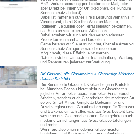
Maß. Verkaufsberatung per Telefon oder Mail, oder
aber Direkt bei Ihnen vor Ort (Regionen, die Rundum
Sonnenschutz abdeckt).
Dabei ist immer ein gutes Preis Leistungsverhältnis i
Vordergrund, damit Sie Ihre Wunsch Markise,
Rollladen, Jalousien oder Terrassendach bekommen,
das Sie sich vorstellen und Wünschen.
Dabei arbeiten wir auch mit den verschiedensten
Produkten von namhaften Herstellern.
Gerne beraten wir Sie ausführlicher, über alle Arten vo
Sonnenschutz Anlagen sowie der modernen
Möglichkeit, diese Effektiv einzusetzen.
Natürlich stehen wir auch für Instandhaltung, Wartung
und Reparaturen jederzeit zur Verfügung.
DK Glaserei, alle Glasarbeiten & Glasdesign Münche
Dachau Karlsfeld
Die Renomierte Glaserei DK Glasdesign in Karlsfeld
bei München Dachau bietet nicht nur Glasarbeiten
jeglicher Art an, Glasreparaturen, Glas Fensterbruch
Arbeiten, sondern auch Glasarbeiten der modernen Art
so wie Smart Mirror, Komplette Badezimmer und
Duschverglasungen, Glasüberdachungen für Terrasse
und Balkone, einfach alles was aus Glas besteht bzw.
was man aus Glas machen kann. Dazu gehören auch
moderne Einrichtungen aus Glas, Glasvertäfelungen
und mehr.
Wenn Sie also einen modernen Glasermeister
benötigen, sind Sie hier definitiv gut aufgehoben.