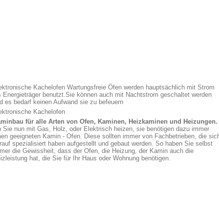
ektronische Kachelofen Wartungsfreie Öfen werden hauptsächlich mit Strom
s Energieträger benutzt.Sie können auch mit Nachtstrom geschaltet werden
d es bedarf keinen Aufwand sie zu befeuern
ektronische Kachelofen
minbau für alle Arten von Ofen, Kaminen, Heizkaminen und Heizungen.
 Sie nun mit Gas, Holz, oder Elektrisch heizen, sie benötigen dazu immer
nen geeigneten Kamin - Ofen. Diese sollten immer von Fachbetrieben, die sic
rauf spezialisiert haben aufgestellt und gebaut werden. So haben Sie selbst
mer die Gewissheit, dass der Ofen, die Heizung, der Kamin auch die
izleistung hat, die Sie für Ihr Haus oder Wohnung benötigen.