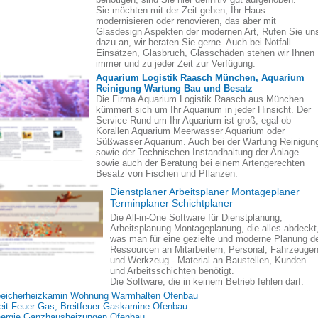
Sie möchten mit der Zeit gehen, Ihr Haus
modernisieren oder renovieren, das aber mit
Glasdesign Aspekten der modernen Art, Rufen Sie un
dazu an, wir beraten Sie gerne. Auch bei Notfall
Einsätzen, Glasbruch, Glasschäden stehen wir Ihnen
immer und zu jeder Zeit zur Verfügung.
Aquarium Logistik Raasch München, Aquarium
Reinigung Wartung Bau und Besatz
Die Firma Aquarium Logistik Raasch aus München
kümmert sich um Ihr Aquarium in jeder Hinsicht. Der
Service Rund um Ihr Aquarium ist groß, egal ob
Korallen Aquarium Meerwasser Aquarium oder
Süßwasser Aquarium. Auch bei der Wartung Reinigun
sowie der Technischen Instandhaltung der Anlage
sowie auch der Beratung bei einem Artengerechten
Besatz von Fischen und Pflanzen.
Dienstplaner Arbeitsplaner Montageplaner
Terminplaner Schichtplaner
Die All-in-One Software für Dienstplanung,
Arbeitsplanung Montageplanung, die alles abdeckt
was man für eine gezielte und moderne Planung d
Ressourcen an Mitarbeitern, Personal, Fahrzeuge
und Werkzeug - Material an Baustellen, Kunden
und Arbeitsschichten benötigt.
Die Software, die in keinem Betrieb fehlen darf.
eicherheizkamin Wohnung Warmhalten Ofenbau
eit Feuer Gas, Breitfeuer Gaskamine Ofenbau
ergie Ganzhausheizungen Ofenbau