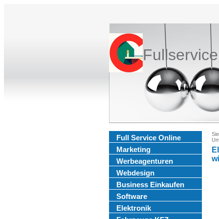
Fullservic
Sie
Full Service Online
Umw
Marketing
E
w
Werbeagenturen
Webdesign
Business Einkaufen
Software
Elektronik