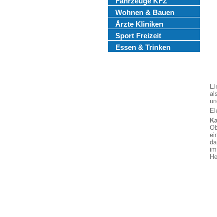
Fahrzeuge KFZ
Wohnen & Bauen
Ärzte Kliniken
Sport Freizeit
Essen & Trinken
El
al
un
El
Ka
Ob
ei
da
im
He