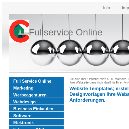
Info
Imp
Fullservice Online
Sie sind hier :
internet-web
>
Website T
Full Service Online
Ihre Webseite ganz individuell für Ihren An
Marketing
Website Templates; erstel
Designvorlagen Ihre Webse
Werbeagenturen
Anforderungen.
Webdesign
Business Einkaufen
Software
Elektronik