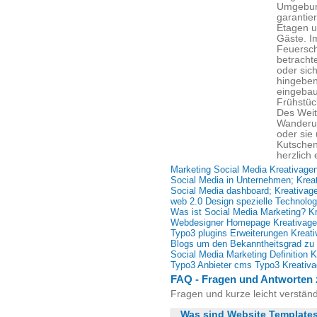
Umgebung
garantier
Etagen u
Gäste. I
Feuersch
betracht
oder sic
hingeben
eingebau
Frühstüc
Des Weit
Wanderu
oder sie
Kutschen
herzlich 
Marketing Social Media Kreativagen
Social Media in Unternehmen; Krea
Social Media dashboard; Kreativage
web 2.0 Design spezielle Technolog
Was ist Social Media Marketing? Kr
Webdesigner Homepage Kreativage
Typo3 plugins Erweiterungen Kreati
Blogs um den Bekanntheitsgrad zu 
Social Media Marketing Definition K
Typo3 Anbieter cms Typo3 Kreativa
FAQ - Fragen und Antworten 
Fragen und kurze leicht verstän
Was sind Website Templates