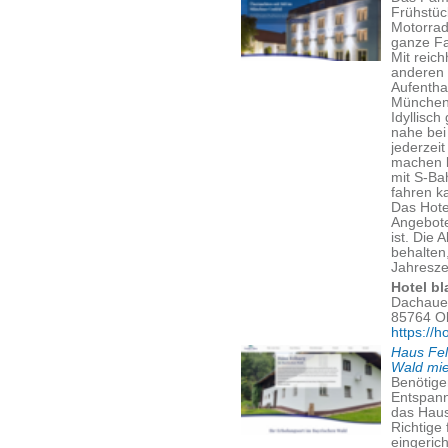
Frühstüc
Motorrad
ganze Fa
Mit reic
anderen 
Aufentha
München
Idyllisc
nahe bei
jederzei
machen 
mit S-Ba
fahren k
Das Hote
Angebote
ist. Die 
behalten
Jahreszei
Hotel bl
Dachauer
85764 O
https://h
Haus Fel
Wald mi
Benötige
Entspann
das Haus
Richtige
eingeric