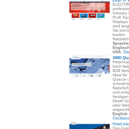
LCD TFT
ELECTRO
professi
Industry
Profi To
Displays
sind lang
Sie könn
kaufen.
Natürlic
Sprache
Englisc
USA
:
Di
SMD Qua
Peterman
hoch bel
B2B Vert
Ideal für
Quarze u
schnell l
Natürlich
und ents
heutigen 
Direkt G
oder kle
angeschl
English
Oscillato
Hotel bl
Das Fami