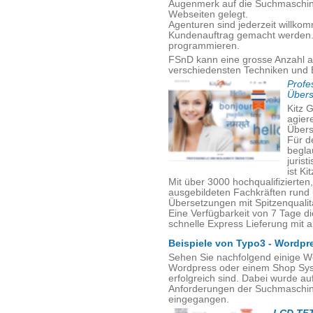
Augenmerk auf die Suchmaschinen
Webseiten gelegt.
Agenturen sind jederzeit willko
Kundenauftrag gemacht werden. V
programmieren.
FSnD kann eine grosse Anzahl a
verschiedensten Techniken und 
Profe
Übers
Kitz G
agiere
Übers
Für d
begla
juris
ist Ki
Mit über 3000 hochqualifizierte
ausgebildeten Fachkräften rund
Übersetzungen mit Spitzenqualität
Eine Verfügbarkeit von 7 Tage d
schnelle Express Lieferung mit a
Beispiele von Typo3 - Wordpr
Sehen Sie nachfolgend einige W
Wordpress oder einem Shop Sys
erfolgreich sind. Dabei wurde a
Anforderungen der Suchmaschine
eingegangen.