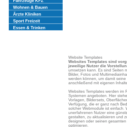
Fahrzeuge KFZ
Wohnen & Bauen
Ärzte Kliniken
Sport Freizeit
Essen & Trinken
Website Templates
Websites Templates sind vorge
jeweilige Nutzer die Vorstell
umsetzen kann. Es sind Seiten mi
Bilder, Fotos und Multimediainh
werden können, um damit seine W
anschließend mit eigenen Inhalte
Websites Templates werden im
Systemen angeboten. Hier steh
Vorlagen, Bildersets, Oberfläch
Verfügung, die er ganz nach Be
solcher Webmodule ist einfach.
unerfahrenen Nutzer eine günsti
gestalten, zu aktualisieren und 
designen oder seinen gesamten In
optimieren.