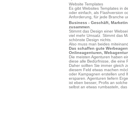
Website Templates
Es gibt Websites Templates in d
oder einfach, als Flashversion od
Anforderung, für jede Branche u
Business - Geschäft, Marketin
zusammen
.
Stimmt das Design einer Webseit
viel mehr Umsatz. Stimmt das Ma
schönste Design nichts.
Also muss man beides miteinand
Das schaffen gute Werbeagent
Onlineagenturen, Webagenture
Die meisten Agenturen haben ei
diese alle Bedürfnisse, die eine
Daher sollten Sie immer gleich z
diesem Feld etwas machen möcht
oder Kampagnen erstellen und Ih
ersparen. Agenturen liefern Erg
ist eben besser, Profis an solch
selbst an etwas rumbasteln, das