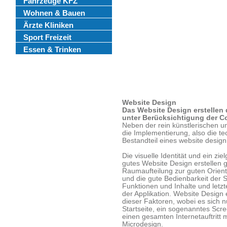
Fahrzeuge KFZ
Wohnen & Bauen
Ärzte Kliniken
Sport Freizeit
Essen & Trinken
Website Design
Das Website Design erstellen d
unter Berücksichtigung der Co
Neben der rein künstlerischen un
die Implementierung, also die t
Bestandteil eines website design
Die visuelle Identität und ein zi
gutes Website Design erstellen g
Raumaufteilung zur guten Orient
und die gute Bedienbarkeit der S
Funktionen und Inhalte und letzt
der Applikation. Website Design e
dieser Faktoren, wobei es sich
Startseite, ein sogenanntes Sc
einen gesamten Internetauftritt 
Microdesign.