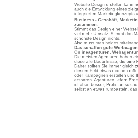
Website Design erstellen kann 
auch die Entwicklung eines ziel
integrierten Marketingkonzepts 
Business - Geschäft, Marketin
zusammen
.
Stimmt das Design einer Webseit
viel mehr Umsatz. Stimmt das Ma
schönste Design nichts.
Also muss man beides miteinand
Das schaffen gute Werbeagent
Onlineagenturen, Webagenture
Die meisten Agenturen haben ei
diese alle Bedürfnisse, die eine
Daher sollten Sie immer gleich z
diesem Feld etwas machen möcht
oder Kampagnen erstellen und Ih
ersparen. Agenturen liefern Erg
ist eben besser, Profis an solch
selbst an etwas rumbasteln, das