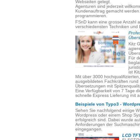
Webseiten gelegt.
Agenturen sind jederzeit willko
Kundenauftrag gemacht werden. V
programmieren.
FSnD kann eine grosse Anzahl a
verschiedensten Techniken und 
Profe
Übers
Kitz G
agiere
Übers
Für d
begla
juris
ist Ki
Mit über 3000 hochqualifizierte
ausgebildeten Fachkräften rund
Übersetzungen mit Spitzenqualität
Eine Verfügbarkeit von 7 Tage d
schnelle Express Lieferung mit a
Beispiele von Typo3 - Wordpr
Sehen Sie nachfolgend einige W
Wordpress oder einem Shop Sys
erfolgreich sind. Dabei wurde a
Anforderungen der Suchmaschine
eingegangen.
LCD TFT