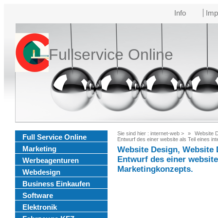
Info
Imp
Fullservice Online
Sie sind hier :
internet-web
>
Website D
Full Service Online
Entwurf des einer website als Teil eines in
Marketing
Website Design, Website 
Entwurf des einer website 
Werbeagenturen
Marketingkonzepts.
Webdesign
Business Einkaufen
Software
Elektronik