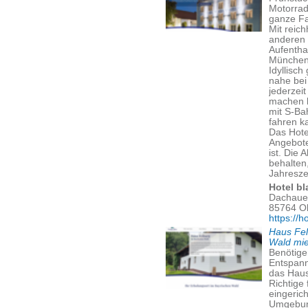
Motorrad
ganze Fa
Mit reic
anderen 
Aufentha
München
Idyllisc
nahe bei
jederzei
machen 
mit S-Ba
fahren k
Das Hote
Angebote
ist. Die 
behalten
Jahreszei
Hotel bl
Dachauer
85764 O
https://h
Haus Fel
Wald mi
Benötige
Entspann
das Haus
Richtige
eingeric
Umgebung