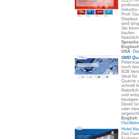
ELECTRO
professi
Industry
Profi To
Displays
sind lang
Sie könn
kaufen.
Natürlic
Sprache
Englisc
USA
:
Di
SMD Qua
Peterman
hoch bel
B2B Vert
Ideal für
Quarze u
schnell l
Natürlich
und ents
heutigen 
Direkt G
oder kle
angeschl
English
Oscillato
Hotel bl
Das Fami
Frühstüc