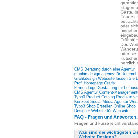
garantier
Etagen u
Gäste. I
Feuersch
betracht
oder sic
hingeben
eingebau
Frühstüc
Des Weit
Wanderu
oder sie
Kutschen
herzlich 
CMS Beratung durch eine Agentur
graphic design agency für Unterne
Grafikdesign Webseite lassen Sie B
Profi Homepage Gratis
Firmen Logo Gestaltung Ihr herau
CMS Agentur Content-Management
Typo3 Product Catalog Produkte ve
Konzept Social Media Agentur Wer
Typo3 Shop Erstellen Online Shop
Designer Website für Webseite
FAQ - Fragen und Antworten 
Fragen und kurze leicht verstän
Was sind die wichtigsten El
Website Designs?