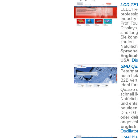
LCD TFT
ELECTRO
professi
Industry
Profi To
Displays
sind lang
Sie könn
kaufen.
Natürlic
Sprache
Englisc
USA
:
Di
SMD Qua
Peterman
hoch bel
B2B Vert
Ideal für
Quarze u
schnell l
Natürlich
und ents
heutigen 
Direkt G
oder kle
angeschl
English
Oscillato
Hotel bl