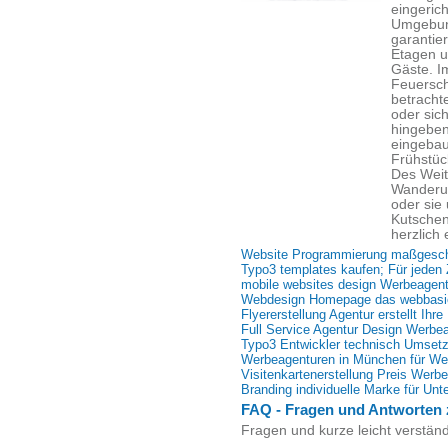
eingeric
Umgebung
garantier
Etagen u
Gäste. I
Feuersch
betracht
oder sic
hingeben
eingebau
Frühstüc
Des Weit
Wanderu
oder sie
Kutschen
herzlich 
Website Programmierung maßgeschn
Typo3 templates kaufen; Für jeden
mobile websites design Werbeagent
Webdesign Homepage das webbasie
Flyererstellung Agentur erstellt Ihr
Full Service Agentur Design Werbe
Typo3 Entwickler technisch Umset
Werbeagenturen in München für We
Visitenkartenerstellung Preis Werb
Branding individuelle Marke für Un
FAQ - Fragen und Antworten
Fragen und kurze leicht verstän