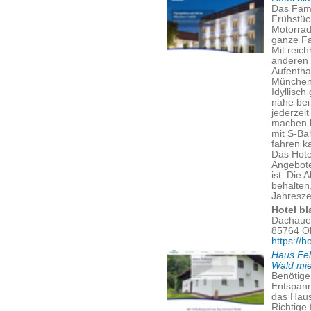
Das Fami
Frühstüc
Motorrad
ganze Fa
Mit reic
anderen 
Aufentha
München
Idyllisc
nahe bei
jederzei
machen 
mit S-Ba
fahren k
Das Hote
Angebote
ist. Die 
behalten
Jahreszei
Hotel bl
Dachauer
85764 O
https://h
Haus Fel
Wald mi
Benötige
Entspann
das Haus
Richtige