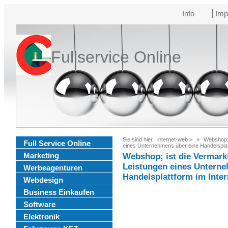
Info
Imp
Fullservice Online
Sie sind hier :
internet-web
>
Webshop; 
Full Service Online
eines Unternehmens über eine Handelsplatt
Marketing
Webshop; ist die Vermar
Leistungen eines Unterne
Werbeagenturen
Handelsplattform im Inter
Webdesign
Business Einkaufen
Software
Elektronik