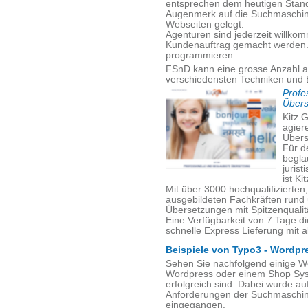
entsprechen dem heutigen Stand
Augenmerk auf die Suchmaschinen
Webseiten gelegt.
Agenturen sind jederzeit willko
Kundenauftrag gemacht werden. V
programmieren.
FSnD kann eine grosse Anzahl a
verschiedensten Techniken und 
Profe
Übers
Kitz G
agiere
Übers
Für d
begla
juris
ist Ki
Mit über 3000 hochqualifizierte
ausgebildeten Fachkräften rund
Übersetzungen mit Spitzenqualität
Eine Verfügbarkeit von 7 Tage d
schnelle Express Lieferung mit a
Beispiele von Typo3 - Wordpr
Sehen Sie nachfolgend einige W
Wordpress oder einem Shop Sys
erfolgreich sind. Dabei wurde a
Anforderungen der Suchmaschine
eingegangen.