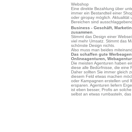
Webshop
Eine direkte Bezahlung über unte
immer ein Bestandteil einer Shop
oder giropay möglich. Aktualität 
Bereichen sind ausschlaggebend 
Business - Geschäft, Marketin
zusammen
.
Stimmt das Design einer Webseit
viel mehr Umsatz. Stimmt das Ma
schönste Design nichts.
Also muss man beides miteinand
Das schaffen gute Werbeagent
Onlineagenturen, Webagenture
Die meisten Agenturen haben ei
diese alle Bedürfnisse, die eine
Daher sollten Sie immer gleich z
diesem Feld etwas machen möcht
oder Kampagnen erstellen und Ih
ersparen. Agenturen liefern Erg
ist eben besser, Profis an solch
selbst an etwas rumbasteln, das