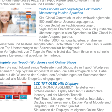
nD kann eine grosse Anzahl an Typo3 Referenzen Aufweisen, mit den
rschiedensten Techniken und Erweiterungen.
Professionelle und beglaubigte Dokumenten
Übersetzung in allen Sprachen
Kitz Global Österreich ist eine weltweit agierende,
ISO-zertifizierte Übersetzungsagentur.
Für den Bedarf an Fachübersetzungen,
beglaubigten Übersetzungen, oder auch juristisch
Übersetzungen in allen Sprachen ist Kitz Global ih
bester Ansprechpartner.
Mit über 3000 hochqualifizierten, erfahrenen
ersetzern und bestens ausgebildeten Fachkräften rund um den Globus werde
nen Top-Übersetzungen mit Spitzenqualität bereitgestellt.
ne Verfügbarkeit von 7 Tage die Woche bietet das Team ihnen eine schnelle
press Lieferung mit absoluter Termintreue.
ispiele von Typo3 - Wordpress und Online Shops
hen Sie nachfolgend einige Webseiten und Shops, die in Typo3, Wordpress
er einem Shop System umgesetzt wurden, die sehr erfolgreich sind. Dabei
rde auf die Wünsche der Kunden, den Anforderungen der Suchmaschinen
wie auf alle Mobile Endgeräte eingegangen.
LCD TFT OLED HMI Displays
ELECTRONIC ASSEMBLY, Hersteller von
professionellen Display Modulen für Automotive,
Industry und der Medizin Technik.
Profi Touch Lösungen vom Hersteller. Interaktive
Displays und vieles mehr. Display Panel Module sind
langlebig, und in Hoher Qualität.
Sie können die Displays im eigenen Online Shop