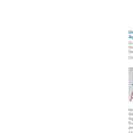
U
A
Gu
fi
De
Ch
be
We
Ag
Ku
pr