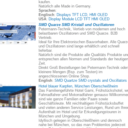
kaufen.
Natürlich alle Made in Germany.
Sprachen
:
Englisch
:
Displays TFT LCD, HMI OLED
USA
:
Display Module LCD TFT HMI OLED
SMD Quarze SMD Kristall und Oszillatoren
Petermann-Technik, Vertieb von modernen und hoch
belastbaren Oszillatoren und SMD Quarze. B2B
Vertrieb.
Ideal für Ihre Elektronischen Bauvorhaben. Alle Quarz
und Oszillatoren sind lange erhältlich und schnell
lieferbar.
Natürlich sind die Produkte alle Qualitäts Produkte un
entsprechen allen Normen und Standards der heutige
Zeit.
Direkt Groß Bestellungen bei Petermann-Technik oder
kleinere Mengen (Bsp. zum Testen) im
angeschlossenen Online Shop.
English
:
SMD Quartze SMD crystals and Oscillators
Hotel blauer Karpfen, München Oberscheißheim
Das Familiengeführte Hotel Garni, Frühstückshotel, w
Fahrradfahrer und Motorradfahrer genauso Willkomme
sind wie ganze Familien oder Paare sowie
Geschäftsleute. Mit reichhaltigem Frühstücksbuffet
und vielen anderen Service Leistungen, Rund um Ihre
Aufenthalt im Hotel und für Erkundigungstouren in
München und Umgebung.
Idyllisch gelegen in Oberschleißheim und dennoch
nahe bei München, so das man Problemlos jederzeit