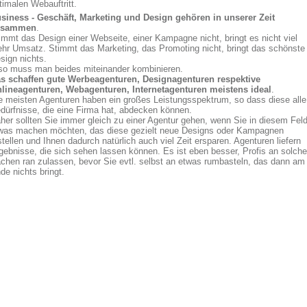
timalen Webauftritt.
siness - Geschäft, Marketing und Design gehören in unserer Zeit
usammen
.
immt das Design einer Webseite, einer Kampagne nicht, bringt es nicht viel
hr Umsatz. Stimmt das Marketing, das Promoting nicht, bringt das schönste
sign nichts.
so muss man beides miteinander kombinieren.
s schaffen gute Werbeagenturen, Designagenturen respektive
lineagenturen, Webagenturen, Internetagenturen meistens ideal
.
e meisten Agenturen haben ein großes Leistungsspektrum, so dass diese alle
dürfnisse, die eine Firma hat, abdecken können.
her sollten Sie immer gleich zu einer Agentur gehen, wenn Sie in diesem Fel
was machen möchten, das diese gezielt neue Designs oder Kampagnen
stellen und Ihnen dadurch natürlich auch viel Zeit ersparen. Agenturen liefern
gebnisse, die sich sehen lassen können. Es ist eben besser, Profis an solche
chen ran zulassen, bevor Sie evtl. selbst an etwas rumbasteln, das dann am
de nichts bringt.