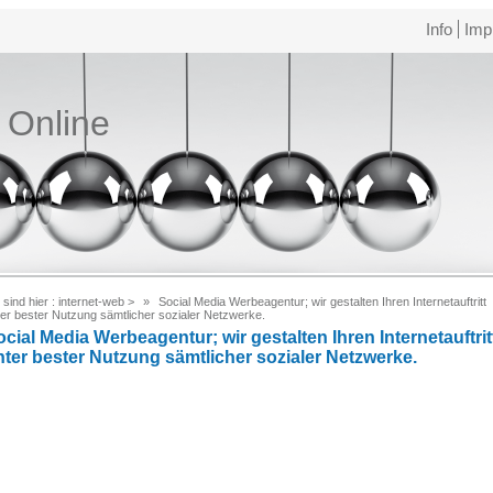
Info
Imp
e Online
 sind hier :
internet-web
>
Social Media Werbeagentur; wir gestalten Ihren Internetauftritt
ter bester Nutzung sämtlicher sozialer Netzwerke.
cial Media Werbeagentur; wir gestalten Ihren Internetauftrit
nter bester Nutzung sämtlicher sozialer Netzwerke.