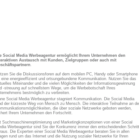
e Social Media Werbeagentur ermöglicht Ihrem Unternehmen den
teraktiven Austausch mit Kunden, Zielgruppen oder auch mit
schäftspartnern
.
tzen Sie die Diskussionsforen auf dem mobilen PC, Handy oder Smartphone
r eine energieeffizient und ortsungebundene Kommunikation. Nutzen Sie das
rtuelles Miteinander und die vielen Möglichkeiten der Informationsgewinnung
d -streuung auf schnellstem Wege, um die Werbebotschaft Ihres
ternehmens bestmöglich zu verbreiten.
ne Social Media Werbeagentur stagniert Kommunikation. Die Social Media
nd der kürzeste Weg von Mensch zu Mensch. Die interaktive Teilnahme an d
mmunikationsmöglichkeiten, die über soziale Netzwerke geboten werden,
chert Ihrem Unternehmen den Fortschritt.
t Suchmaschinenoptimierung und Marketingkonzeptionen von einer Social
dia Werbeagentur sind Sie der Konkurrenz immer den entscheidenden Schrit
raus. Die Experten einer Social Media Werbeagentur beraten Sie in allen
agen rund um das Internet und die Nutzung sozialer Netzwerke für Ihren