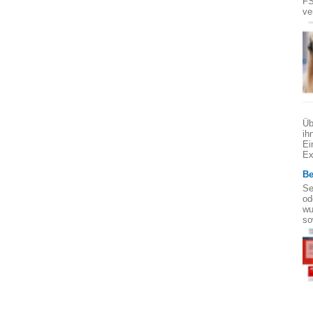
FS
ve
Üb
ih
Ei
Ex
Be
Se
od
wu
so