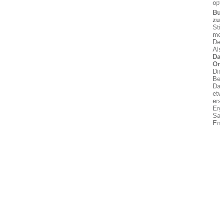
op
Bu
z
St
me
De
Al
Da
On
Di
Be
Da
et
er
Er
Sa
En