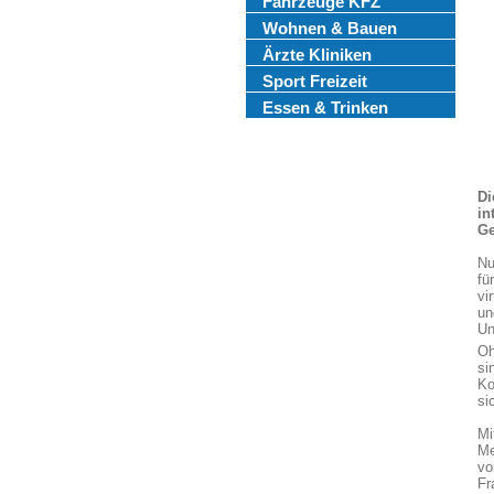
Fahrzeuge KFZ
Wohnen & Bauen
Ärzte Kliniken
Sport Freizeit
Essen & Trinken
Di
in
Ge
Nu
fü
vi
un
Un
Oh
si
Ko
si
Mi
Me
vo
Fr