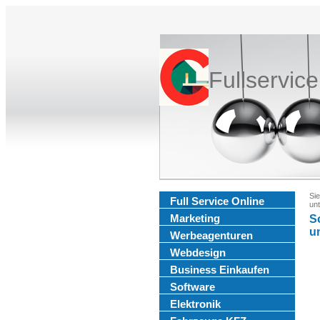
Fullservic
Sie
Full Service Online
un
Marketing
So
u
Werbeagenturen
Webdesign
Business Einkaufen
Software
Elektronik