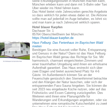
seine Erkundigungstouren in München machen kann,
München erleben kann und dann mit S-Bahn oder Taxi
Uber wieder ins Hotel fahren kann.
Das Hotel bietet viele Jahreszeiten gerechte Angebote
so dass wirklich für jeden etwas dabei ist. Die Aktion
sollte man auf jedenfall im Auge behalten, es lohnt si
und man kann je nach Jahreszeit wirklich sparen.
Hotel blauer Karpfen
Dachauer Str. 1
85764 Oberschleißheim bei München
https://hotel-blauer-karpfen.de
Haus Felburg: Das Ferienhaus im Bayrischen Wald
mieten
Benötigen Sie eine Auszeit voller Ruhe, Entspannung
und Genuss in der Natur? Dann ist das Haus Felburg
im Bayrischen Wald genau das Richtige für Sie. Mit
harmonisch, charmant eingerichteten Zimmern und
einer traumhaften Umgebung wird ihnen ein erholsame
Aufenthalt garantiert. Das Haus erstreckt sich über
zwei Etagen und bietet ausreichend Platz für 4-6
Gäste. Im Außenbereich können Sie an der
Feuerschale genüsslich den Sternenhimmel betrachte
und den Klängen der Natur lauschen, oder sich der
entspannenden Fass-Sauna hingeben. Sie können die
seit 2023 neu eingebaute Küche nutzen, oder auf das
Frühstücks und Essen Catering zurückgreifen. Des
Weiteren wird ihnen eine Planungshilfe für
Wanderungen und Erkundigungen angeboten, oder sie
unternehmen eine romantische Kutschenfahrt zu zweit