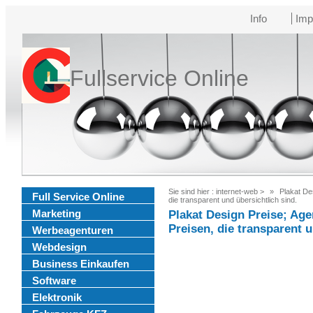
Info
Imp
Fullservice Online
Sie sind hier :
internet-web
>
Plakat Des
Full Service Online
die transparent und übersichtlich sind.
Marketing
Plakat Design Preise; Agen
Preisen, die transparent u
Werbeagenturen
Webdesign
Business Einkaufen
Software
Elektronik