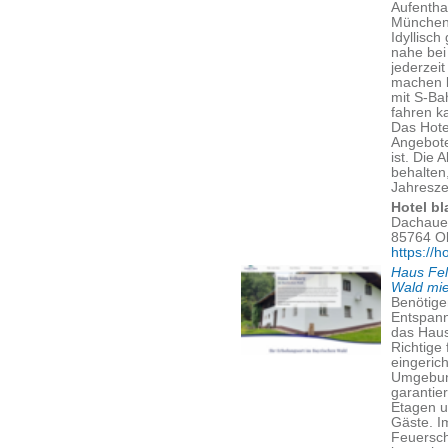
Aufentha
München
Idyllisc
nahe bei
jederzei
machen 
mit S-Ba
fahren k
Das Hote
Angebote
ist. Die 
behalten
Jahreszei
Hotel bl
Dachauer
85764 O
https://h
Haus Fel
Wald mi
Benötige
Entspann
das Haus
Richtige
eingeric
Umgebung
garantier
Etagen u
Gäste. I
Feuersch