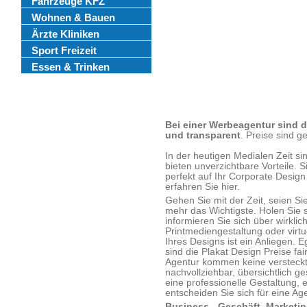
Fahrzeuge KFZ
Wohnen & Bauen
Ärzte Kliniken
Sport Freizeit
Essen & Trinken
Bei einer Werbeagentur sind d
und transparent
. Preise sind ge
In der heutigen Medialen Zeit s
bieten unverzichtbare Vorteile. S
perfekt auf Ihr Corporate Design
erfahren Sie hier.
Gehen Sie mit der Zeit, seien S
mehr das Wichtigste. Holen Sie
informieren Sie sich über wirkli
Printmediengestaltung oder virtu
Ihres Designs ist ein Anliegen. E
sind die Plakat Design Preise fai
Agentur kommen keine versteckte
nachvollziehbar, übersichtlich g
eine professionelle Gestaltung, 
entscheiden Sie sich für eine Ag
Business - Geschäft, Marketin