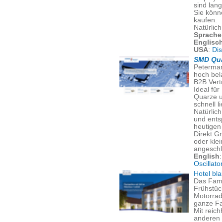
sind lang
Sie könn
kaufen.
Natürlic
Sprache
Englisc
USA
:
Di
SMD Qua
Peterman
hoch bel
B2B Vert
Ideal für
Quarze u
schnell l
Natürlich
und ents
heutigen 
Direkt G
oder kle
angeschl
English
Oscillato
Hotel bl
Das Fami
Frühstüc
Motorrad
ganze Fa
Mit reic
anderen 