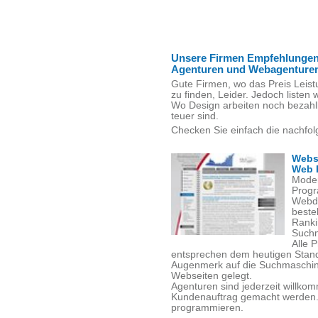
Unsere Firmen Empfehlungen
Agenturen und Webagenture
Gute Firmen, wo das Preis Leist
zu finden, Leider. Jedoch listen w
Wo Design arbeiten noch bezahl
teuer sind.
Checken Sie einfach die nachfol
Webs
Web 
Moder
Progr
Webde
beste
Ranki
Suchm
Alle 
entsprechen dem heutigen Stand
Augenmerk auf die Suchmaschinen
Webseiten gelegt.
Agenturen sind jederzeit willko
Kundenauftrag gemacht werden. V
programmieren.