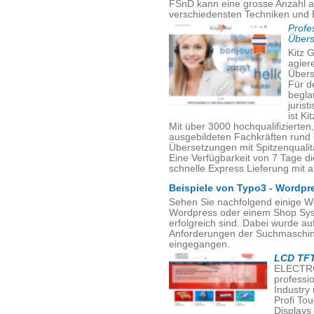
FSnD kann eine grosse Anzahl a
verschiedensten Techniken und 
Profe
Übers
Kitz G
agiere
Übers
Für d
begla
juris
ist Ki
Mit über 3000 hochqualifizierte
ausgebildeten Fachkräften rund
Übersetzungen mit Spitzenqualität
Eine Verfügbarkeit von 7 Tage d
schnelle Express Lieferung mit a
Beispiele von Typo3 - Wordpr
Sehen Sie nachfolgend einige W
Wordpress oder einem Shop Sys
erfolgreich sind. Dabei wurde a
Anforderungen der Suchmaschine
eingegangen.
LCD TFT
ELECTRO
professi
Industry
Profi To
Displays