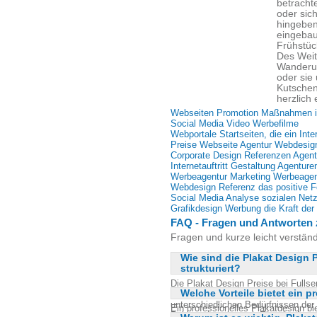
betracht
oder sic
hingeben
eingebau
Frühstüc
Des Weit
Wanderu
oder sie
Kutschen
herzlich 
Webseiten Promotion Maßnahmen i
Social Media Video Werbefilme
Webportale Startseiten, die ein Inte
Preise Webseite Agentur Webdesig
Corporate Design Referenzen Agent
Internetauftritt Gestaltung Agentur
Werbeagentur Marketing Werbeage
Webdesign Referenz das positive 
Social Media Analyse sozialen Net
Grafikdesign Werbung die Kraft der 
FAQ - Fragen und Antworten 
Fragen und kurze leicht verständ
Wie sind die Plakat Design P
strukturiert?
Die Plakat Design Preise bei Fullse
Welche Vorteile bietet ein p
transparent gestaltet. Die Preise sin
unterschiedlichen Bedürfnissen der
Ein professionelles Plakatdesign bie
Paketpreise als auch Einzelpreise, 