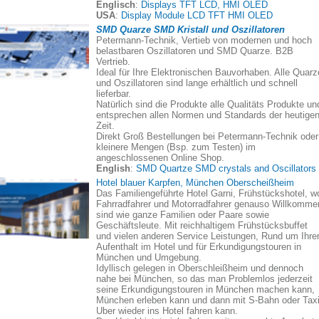
Englisch
:
Displays TFT LCD, HMI OLED
USA
:
Display Module LCD TFT HMI OLED
SMD Quarze SMD Kristall und Oszillatoren
Petermann-Technik, Vertieb von modernen und hoch
belastbaren Oszillatoren und SMD Quarze. B2B
Vertrieb.
Ideal für Ihre Elektronischen Bauvorhaben. Alle Quarz
und Oszillatoren sind lange erhältlich und schnell
lieferbar.
Natürlich sind die Produkte alle Qualitäts Produkte un
entsprechen allen Normen und Standards der heutige
Zeit.
Direkt Groß Bestellungen bei Petermann-Technik oder
kleinere Mengen (Bsp. zum Testen) im
angeschlossenen Online Shop.
English
:
SMD Quartze SMD crystals and Oscillators
Hotel blauer Karpfen, München Oberscheißheim
Das Familiengeführte Hotel Garni, Frühstückshotel, w
Fahrradfahrer und Motorradfahrer genauso Willkomme
sind wie ganze Familien oder Paare sowie
Geschäftsleute. Mit reichhaltigem Frühstücksbuffet
und vielen anderen Service Leistungen, Rund um Ihre
Aufenthalt im Hotel und für Erkundigungstouren in
München und Umgebung.
Idyllisch gelegen in Oberschleißheim und dennoch
nahe bei München, so das man Problemlos jederzeit
seine Erkundigungstouren in München machen kann,
München erleben kann und dann mit S-Bahn oder Taxi
Uber wieder ins Hotel fahren kann.