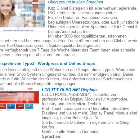
Übersetzung in allen Sprachen
Kitz Global Österreich ist eine weltweit agierende,
ISO-zertifizierte Übersetzungsagentur.
Für den Bedarf an Fachübersetzungen,
beglaubigten Übersetzungen, oder auch juristisch
Übersetzungen in allen Sprachen ist Kitz Global ih
bester Ansprechpartner.
Mit über 3000 hochqualifizierten, erfahrenen
ersetzern und bestens ausgebildeten Fachkräften rund um den Globus werde
nen Top-Übersetzungen mit Spitzenqualität bereitgestellt.
ne Verfügbarkeit von 7 Tage die Woche bietet das Team ihnen eine schnelle
press Lieferung mit absoluter Termintreue.
ispiele von Typo3 - Wordpress und Online Shops
hen Sie nachfolgend einige Webseiten und Shops, die in Typo3, Wordpress
er einem Shop System umgesetzt wurden, die sehr erfolgreich sind. Dabei
rde auf die Wünsche der Kunden, den Anforderungen der Suchmaschinen
wie auf alle Mobile Endgeräte eingegangen.
LCD TFT OLED HMI Displays
ELECTRONIC ASSEMBLY, Hersteller von
professionellen Display Modulen für Automotive,
Industry und der Medizin Technik.
Profi Touch Lösungen vom Hersteller. Interaktive
Displays und vieles mehr. Display Panel Module sind
langlebig, und in Hoher Qualität.
Sie können die Displays im eigenen Online Shop
kaufen.
Natürlich alle Made in Germany.
Sprachen
: