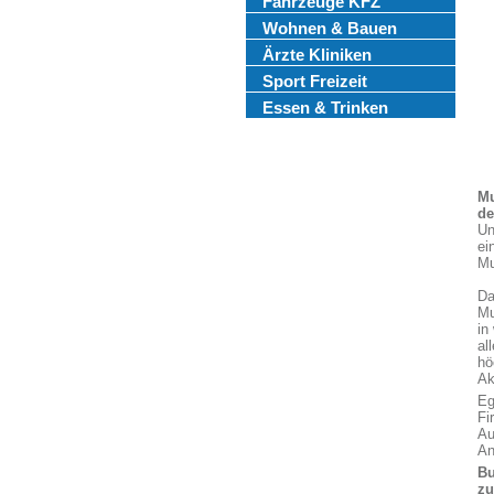
Fahrzeuge KFZ
Wohnen & Bauen
Ärzte Kliniken
Sport Freizeit
Essen & Trinken
Mu
de
Un
ei
Mu
Da
Mu
in
al
hö
Ak
Eg
Fi
Au
An
Bu
z