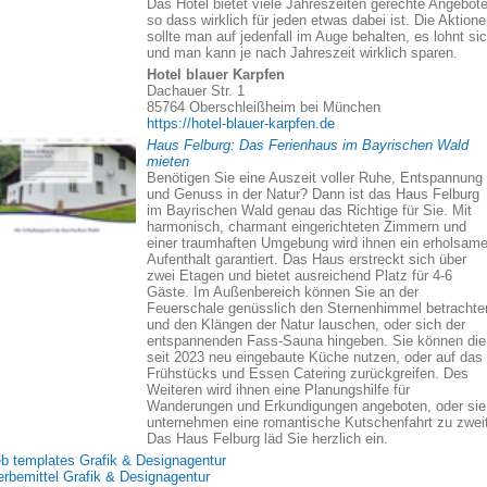
Das Hotel bietet viele Jahreszeiten gerechte Angebote
so dass wirklich für jeden etwas dabei ist. Die Aktion
sollte man auf jedenfall im Auge behalten, es lohnt si
und man kann je nach Jahreszeit wirklich sparen.
Hotel blauer Karpfen
Dachauer Str. 1
85764 Oberschleißheim bei München
https://hotel-blauer-karpfen.de
Haus Felburg: Das Ferienhaus im Bayrischen Wald
mieten
Benötigen Sie eine Auszeit voller Ruhe, Entspannung
und Genuss in der Natur? Dann ist das Haus Felburg
im Bayrischen Wald genau das Richtige für Sie. Mit
harmonisch, charmant eingerichteten Zimmern und
einer traumhaften Umgebung wird ihnen ein erholsame
Aufenthalt garantiert. Das Haus erstreckt sich über
zwei Etagen und bietet ausreichend Platz für 4-6
Gäste. Im Außenbereich können Sie an der
Feuerschale genüsslich den Sternenhimmel betrachte
und den Klängen der Natur lauschen, oder sich der
entspannenden Fass-Sauna hingeben. Sie können die
seit 2023 neu eingebaute Küche nutzen, oder auf das
Frühstücks und Essen Catering zurückgreifen. Des
Weiteren wird ihnen eine Planungshilfe für
Wanderungen und Erkundigungen angeboten, oder sie
unternehmen eine romantische Kutschenfahrt zu zweit
Das Haus Felburg läd Sie herzlich ein.
b templates Grafik & Designagentur
rbemittel Grafik & Designagentur