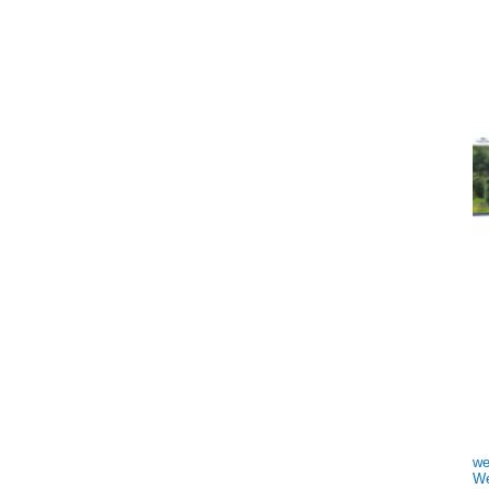
we
We