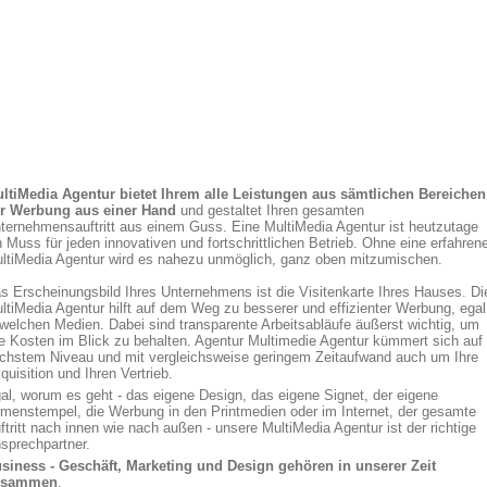
ltiMedia Agentur bietet Ihrem alle Leistungen aus sämtlichen Bereichen
r Werbung aus einer Hand
und gestaltet Ihren gesamten
ternehmensauftritt aus einem Guss. Eine MultiMedia Agentur ist heutzutage
n Muss für jeden innovativen und fortschrittlichen Betrieb. Ohne eine erfahren
ltiMedia Agentur wird es nahezu unmöglich, ganz oben mitzumischen.
s Erscheinungsbild Ihres Unternehmens ist die Visitenkarte Ihres Hauses. Di
ltiMedia Agentur hilft auf dem Weg zu besserer und effizienter Werbung, egal
 welchen Medien. Dabei sind transparente Arbeitsabläufe äußerst wichtig, um
le Kosten im Blick zu behalten. Agentur Multimedie Agentur kümmert sich auf
chstem Niveau und mit vergleichsweise geringem Zeitaufwand auch um Ihre
quisition und Ihren Vertrieb.
al, worum es geht - das eigene Design, das eigene Signet, der eigene
rmenstempel, die Werbung in den Printmedien oder im Internet, der gesamte
ftritt nach innen wie nach außen - unsere MultiMedia Agentur ist der richtige
sprechpartner.
siness - Geschäft, Marketing und Design gehören in unserer Zeit
usammen
.