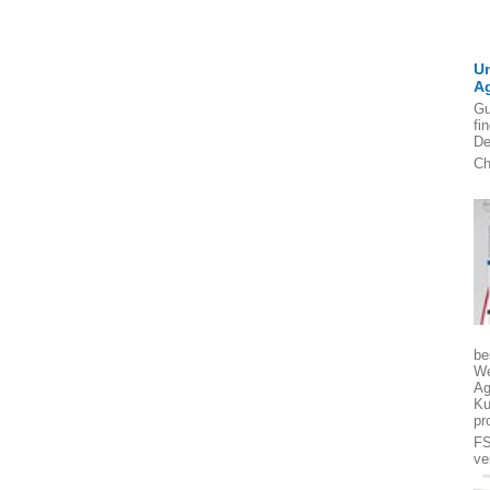
U
A
Gu
fi
De
Ch
be
We
Ag
Ku
pr
FS
ve