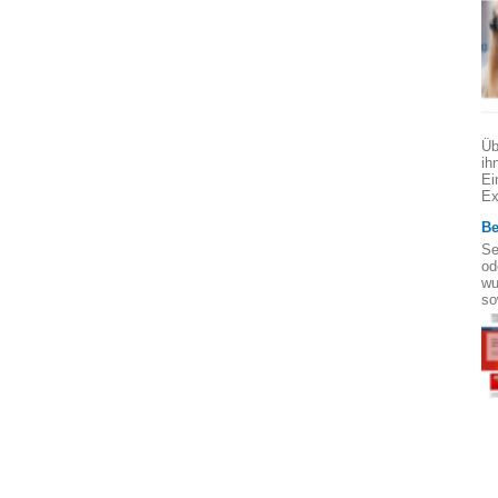
Üb
ih
Ei
Ex
Be
Se
od
wu
so