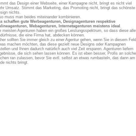
immt das Design einer Webseite, einer Kampagne nicht, bringt es nicht viel
hr Umsatz. Stimmt das Marketing, das Promoting nicht, bringt das schönste
sign nichts.
so muss man beides miteinander kombinieren.
s schaffen gute Werbeagenturen, Designagenturen respektive
lineagenturen, Webagenturen, Internetagenturen meistens ideal
.
e meisten Agenturen haben ein großes Leistungsspektrum, so dass diese alle
dürfnisse, die eine Firma hat, abdecken können.
her sollten Sie immer gleich zu einer Agentur gehen, wenn Sie in diesem Fel
was machen möchten, das diese gezielt neue Designs oder Kampagnen
stellen und Ihnen dadurch natürlich auch viel Zeit ersparen. Agenturen liefern
gebnisse, die sich sehen lassen können. Es ist eben besser, Profis an solche
chen ran zulassen, bevor Sie evtl. selbst an etwas rumbasteln, das dann am
de nichts bringt.