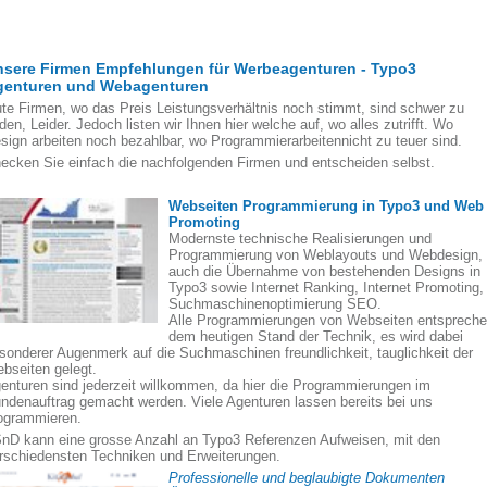
nsere Firmen Empfehlungen für Werbeagenturen - Typo3
genturen und Webagenturen
te Firmen, wo das Preis Leistungsverhältnis noch stimmt, sind schwer zu
nden, Leider. Jedoch listen wir Ihnen hier welche auf, wo alles zutrifft. Wo
sign arbeiten noch bezahlbar, wo Programmierarbeitennicht zu teuer sind.
ecken Sie einfach die nachfolgenden Firmen und entscheiden selbst.
Webseiten Programmierung in Typo3 und Web
Promoting
Modernste technische Realisierungen und
Programmierung von Weblayouts und Webdesign,
auch die Übernahme von bestehenden Designs in
Typo3 sowie Internet Ranking, Internet Promoting,
Suchmaschinenoptimierung SEO.
Alle Programmierungen von Webseiten entsprech
dem heutigen Stand der Technik, es wird dabei
sonderer Augenmerk auf die Suchmaschinen freundlichkeit, tauglichkeit der
bseiten gelegt.
enturen sind jederzeit willkommen, da hier die Programmierungen im
ndenauftrag gemacht werden. Viele Agenturen lassen bereits bei uns
ogrammieren.
nD kann eine grosse Anzahl an Typo3 Referenzen Aufweisen, mit den
rschiedensten Techniken und Erweiterungen.
Professionelle und beglaubigte Dokumenten