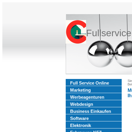
Fullservic
Sie
Full Service Online
Bet
Marketing
M
Ih
Werbeagenturen
Webdesign
Business Einkaufen
Software
Elektronik