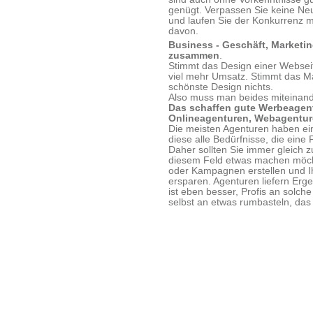
genügt. Verpassen Sie keine Neu
und laufen Sie der Konkurrenz 
davon.
Business - Geschäft, Marketin
zusammen
.
Stimmt das Design einer Webseit
viel mehr Umsatz. Stimmt das Ma
schönste Design nichts.
Also muss man beides miteinand
Das schaffen gute Werbeagent
Onlineagenturen, Webagenture
Die meisten Agenturen haben ei
diese alle Bedürfnisse, die eine
Daher sollten Sie immer gleich z
diesem Feld etwas machen möcht
oder Kampagnen erstellen und Ih
ersparen. Agenturen liefern Erg
ist eben besser, Profis an solch
selbst an etwas rumbasteln, das