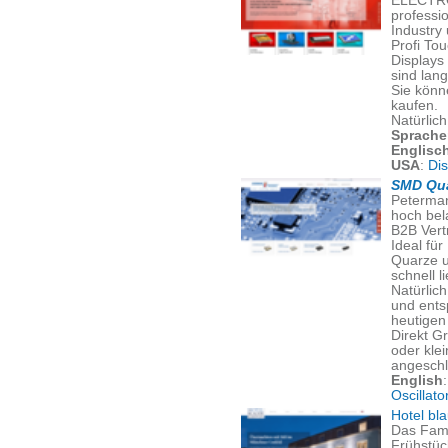
ELECTRO
professi
Industry
Profi To
Displays
sind lang
Sie könn
kaufen.
Natürlic
Sprache
Englisc
USA
:
Di
SMD Qua
Peterman
hoch bel
B2B Vert
Ideal für
Quarze u
schnell l
Natürlich
und ents
heutigen 
Direkt G
oder kle
angeschl
English
Oscillato
Hotel bl
Das Fami
Frühstüc