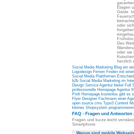
garantier
Etagen u
Gäste. I
Feuersch
betracht
oder sic
hingeben
eingebau
Frühstüc
Des Weit
Wanderu
oder sie
Kutschen
herzlich 
Social Media Marketing Blog ein wi
Logodesign Firmen Finden mit einer
Social Media Plattformen Entschei
b2b Social Media Marketing im Inte
Design Service Agentur bietet Full 
professionelle Homepage Agentur Ih
Profi Homepage kostenlos gibt es s
Flyer Designer Fachmann einer Age
open source cms Typo3 Content 
kleines Shopsystem programmieren 
FAQ - Fragen und Antworten
Fragen und kurze leicht verstän
Smartphone
Warum sind mobile Webseit