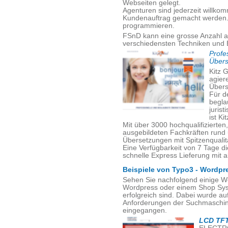
Webseiten gelegt.
Agenturen sind jederzeit willko
Kundenauftrag gemacht werden. V
programmieren.
FSnD kann eine grosse Anzahl a
verschiedensten Techniken und 
Profe
Übers
Kitz G
agiere
Übers
Für d
begla
juris
ist Ki
Mit über 3000 hochqualifizierte
ausgebildeten Fachkräften rund
Übersetzungen mit Spitzenqualität
Eine Verfügbarkeit von 7 Tage d
schnelle Express Lieferung mit a
Beispiele von Typo3 - Wordpr
Sehen Sie nachfolgend einige W
Wordpress oder einem Shop Sys
erfolgreich sind. Dabei wurde a
Anforderungen der Suchmaschine
eingegangen.
LCD TFT