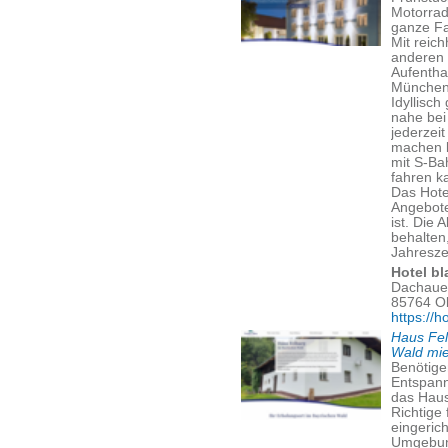
Motorrad
ganze Fa
Mit reic
anderen 
Aufentha
München
Idyllisc
nahe bei
jederzei
machen 
mit S-Ba
fahren k
Das Hote
Angebote
ist. Die 
behalten
Jahreszei
Hotel bl
Dachauer
85764 O
https://h
Haus Fel
Wald mi
Benötige
Entspann
das Haus
Richtige
eingeric
Umgebung