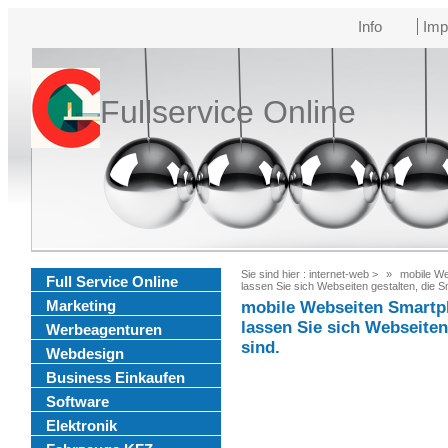
Info
Imp
Fullservice Online
Sie sind hier :
internet-web
>
mobile We
Full Service Online
lassen Sie sich Webseiten gestalten, die S
Marketing
mobile Webseiten Smartph
lassen Sie sich Webseiten
Werbeagenturen
sind.
Webdesign
Business Einkaufen
Software
Elektronik