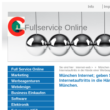
Info
Imp
Fullservice Online
Sie sind hier :
internet-web
>
München I
Full Service Online
Internetauftritts in die Hände einer Werbe
Marketing
München Internet; geben 
Internetauftritts in die H
Werbeagenturen
München.
Webdesign
Business Einkaufen
Software
Elektronik