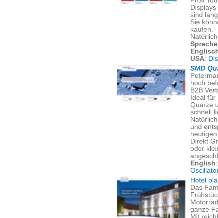
Profi To
Displays
sind lang
Sie könn
kaufen.
Natürlic
Sprache
Englisc
USA
:
Di
SMD Qua
Peterman
hoch bel
B2B Vert
Ideal für
Quarze u
schnell l
Natürlich
und ents
heutigen 
Direkt G
oder kle
angeschl
English
Oscillato
Hotel bl
Das Fami
Frühstüc
Motorrad
ganze Fa
Mit reic