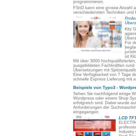
programmieren.
FSnD kann eine grosse Anzahl a
verschiedensten Techniken und 
Profe
Übers
Kitz G
agiere
Übers
Für d
begla
juris
ist Ki
Mit über 3000 hochqualifizierte
ausgebildeten Fachkräften rund
Übersetzungen mit Spitzenqualität
Eine Verfügbarkeit von 7 Tage d
schnelle Express Lieferung mit a
Beispiele von Typo3 - Wordpr
Sehen Sie nachfolgend einige W
Wordpress oder einem Shop Sys
erfolgreich sind. Dabei wurde a
Anforderungen der Suchmaschine
eingegangen.
LCD TFT
ELECTRO
professi
Industry