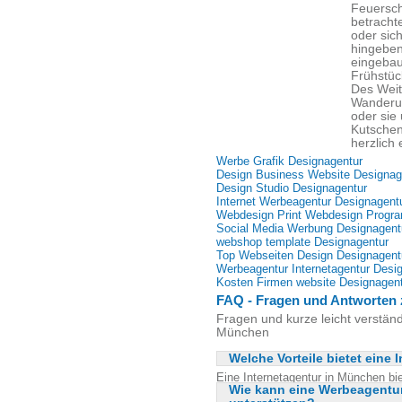
Feuersch
betracht
oder sic
hingeben
eingebau
Frühstüc
Des Weit
Wanderu
oder sie
Kutschen
herzlich 
Werbe Grafik Designagentur
Design Business Website Designag
Design Studio Designagentur
Internet Werbeagentur Designagent
Webdesign Print Webdesign Progr
Social Media Werbung Designagent
webshop template Designagentur
Top Webseiten Design Designagent
Werbeagentur Internetagentur Desi
Kosten Firmen website Designagen
FAQ - Fragen und Antworten z
Fragen und kurze leicht verständl
München
Welche Vorteile bietet eine
Eine Internetagentur in München bie
Wie kann eine Werbeagentu
Leistungen für einen erfolgreichen I