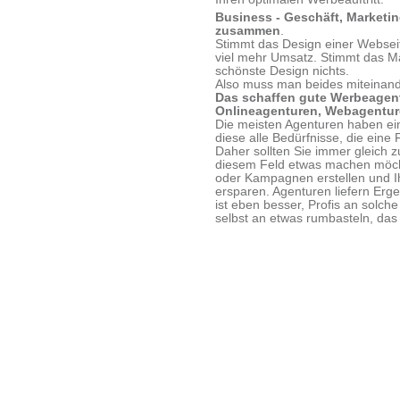
Business - Geschäft, Marketin
zusammen
.
Stimmt das Design einer Webseit
viel mehr Umsatz. Stimmt das Ma
schönste Design nichts.
Also muss man beides miteinand
Das schaffen gute Werbeagent
Onlineagenturen, Webagenture
Die meisten Agenturen haben ei
diese alle Bedürfnisse, die eine
Daher sollten Sie immer gleich z
diesem Feld etwas machen möcht
oder Kampagnen erstellen und Ih
ersparen. Agenturen liefern Erg
ist eben besser, Profis an solch
selbst an etwas rumbasteln, das