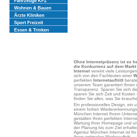
Fahrzeuge KFZ
Wohnen & Bauen
Ärzte Kliniken
Sport Freizeit
Essen & Trinken
Ohne Internetpräsenz ist es h
die Konkurrenz auf dem Markt
Internet
vereint viele Leistunge
sich von den Fachleuten einer
W
perfekten
Internetauftritt
berate
unserem Team garantiert Ihnen 
Transparenz. Sparen Sie sich die
sparen Sie sich Zeit und Kosten
finden Sie alles, was Sie brauch
Ein professionelles Design, ein
einem hohen Wiedererkennungswe
München Internet Ihrem Unterne
gestalten Ihren perfekten Intern
Wartung Ihrer Homepage und um
der Planung bis zum Ziel erhalte
Agentur München Internet ist Ihr
Ihren optimalen Werbeauftritt.