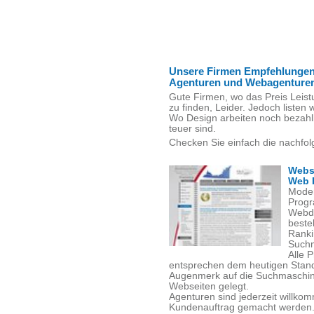
Unsere Firmen Empfehlungen
Agenturen und Webagenture
Gute Firmen, wo das Preis Leist
zu finden, Leider. Jedoch listen w
Wo Design arbeiten noch bezahl
teuer sind.
Checken Sie einfach die nachfol
Webs
Web 
Moder
Progr
Webde
beste
Ranki
Suchm
Alle 
entsprechen dem heutigen Stand
Augenmerk auf die Suchmaschinen
Webseiten gelegt.
Agenturen sind jederzeit willko
Kundenauftrag gemacht werden. V