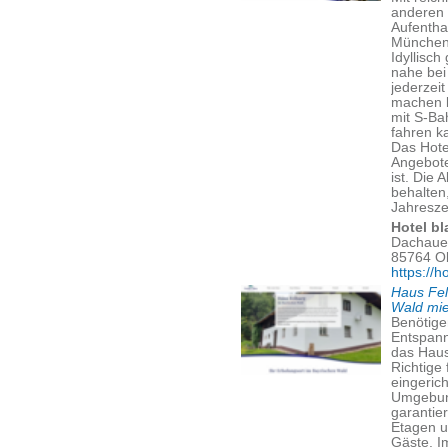
anderen 
Aufentha
München
Idyllisc
nahe bei
jederzei
machen 
mit S-Ba
fahren k
Das Hote
Angebote
ist. Die 
behalten
Jahreszei
Hotel bl
Dachauer
85764 O
https://h
Haus Fel
Wald mi
Benötige
Entspann
das Haus
Richtige
eingeric
Umgebung
garantier
Etagen u
Gäste. I