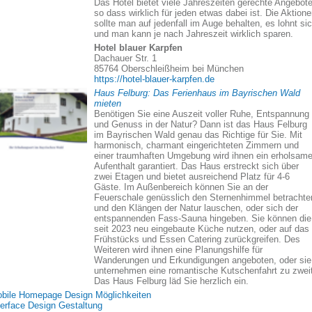
Das Hotel bietet viele Jahreszeiten gerechte Angebote
so dass wirklich für jeden etwas dabei ist. Die Aktion
sollte man auf jedenfall im Auge behalten, es lohnt si
und man kann je nach Jahreszeit wirklich sparen.
Hotel blauer Karpfen
Dachauer Str. 1
85764 Oberschleißheim bei München
https://hotel-blauer-karpfen.de
Haus Felburg: Das Ferienhaus im Bayrischen Wald
mieten
Benötigen Sie eine Auszeit voller Ruhe, Entspannung
und Genuss in der Natur? Dann ist das Haus Felburg
im Bayrischen Wald genau das Richtige für Sie. Mit
harmonisch, charmant eingerichteten Zimmern und
einer traumhaften Umgebung wird ihnen ein erholsame
Aufenthalt garantiert. Das Haus erstreckt sich über
zwei Etagen und bietet ausreichend Platz für 4-6
Gäste. Im Außenbereich können Sie an der
Feuerschale genüsslich den Sternenhimmel betrachte
und den Klängen der Natur lauschen, oder sich der
entspannenden Fass-Sauna hingeben. Sie können die
seit 2023 neu eingebaute Küche nutzen, oder auf das
Frühstücks und Essen Catering zurückgreifen. Des
Weiteren wird ihnen eine Planungshilfe für
Wanderungen und Erkundigungen angeboten, oder sie
unternehmen eine romantische Kutschenfahrt zu zweit
Das Haus Felburg läd Sie herzlich ein.
bile Homepage Design Möglichkeiten
terface Design Gestaltung