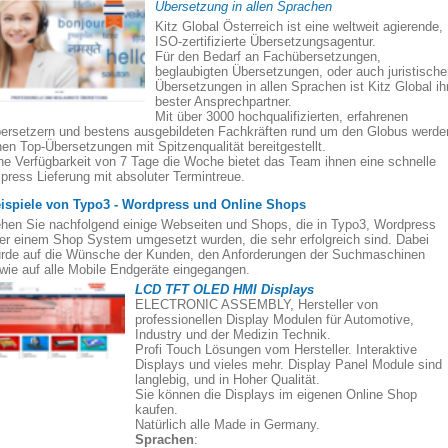
Übersetzung in allen Sprachen
Kitz Global Österreich ist eine weltweit agierende,
ISO-zertifizierte Übersetzungsagentur.
Für den Bedarf an Fachübersetzungen,
beglaubigten Übersetzungen, oder auch juristisch
Übersetzungen in allen Sprachen ist Kitz Global ih
bester Ansprechpartner.
Mit über 3000 hochqualifizierten, erfahrenen
ersetzern und bestens ausgebildeten Fachkräften rund um den Globus werde
nen Top-Übersetzungen mit Spitzenqualität bereitgestellt.
ne Verfügbarkeit von 7 Tage die Woche bietet das Team ihnen eine schnelle
press Lieferung mit absoluter Termintreue.
ispiele von Typo3 - Wordpress und Online Shops
hen Sie nachfolgend einige Webseiten und Shops, die in Typo3, Wordpress
er einem Shop System umgesetzt wurden, die sehr erfolgreich sind. Dabei
rde auf die Wünsche der Kunden, den Anforderungen der Suchmaschinen
wie auf alle Mobile Endgeräte eingegangen.
LCD TFT OLED HMI Displays
ELECTRONIC ASSEMBLY, Hersteller von
professionellen Display Modulen für Automotive,
Industry und der Medizin Technik.
Profi Touch Lösungen vom Hersteller. Interaktive
Displays und vieles mehr. Display Panel Module sind
langlebig, und in Hoher Qualität.
Sie können die Displays im eigenen Online Shop
kaufen.
Natürlich alle Made in Germany.
Sprachen
: