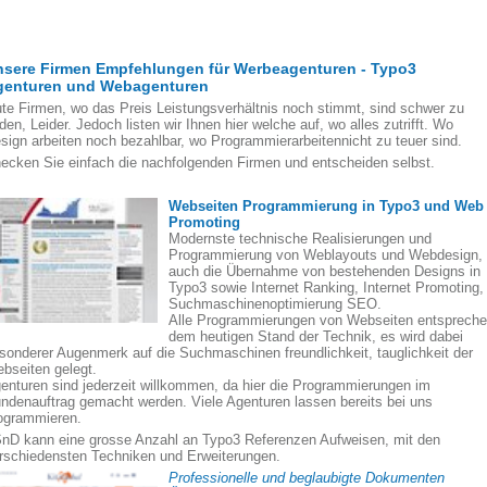
nsere Firmen Empfehlungen für Werbeagenturen - Typo3
genturen und Webagenturen
te Firmen, wo das Preis Leistungsverhältnis noch stimmt, sind schwer zu
nden, Leider. Jedoch listen wir Ihnen hier welche auf, wo alles zutrifft. Wo
sign arbeiten noch bezahlbar, wo Programmierarbeitennicht zu teuer sind.
ecken Sie einfach die nachfolgenden Firmen und entscheiden selbst.
Webseiten Programmierung in Typo3 und Web
Promoting
Modernste technische Realisierungen und
Programmierung von Weblayouts und Webdesign,
auch die Übernahme von bestehenden Designs in
Typo3 sowie Internet Ranking, Internet Promoting,
Suchmaschinenoptimierung SEO.
Alle Programmierungen von Webseiten entsprech
dem heutigen Stand der Technik, es wird dabei
sonderer Augenmerk auf die Suchmaschinen freundlichkeit, tauglichkeit der
bseiten gelegt.
enturen sind jederzeit willkommen, da hier die Programmierungen im
ndenauftrag gemacht werden. Viele Agenturen lassen bereits bei uns
ogrammieren.
nD kann eine grosse Anzahl an Typo3 Referenzen Aufweisen, mit den
rschiedensten Techniken und Erweiterungen.
Professionelle und beglaubigte Dokumenten