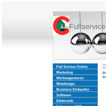
Fullservic
Sie
Full Service Online
in
Marketing
j
i
Werbeagenturen
Webdesign
Business Einkaufen
Software
Elektronik