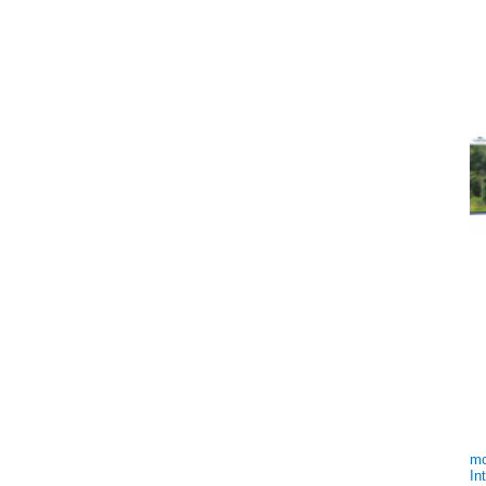
mo
In