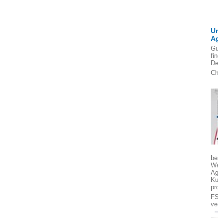
U
A
Gu
fi
De
Ch
be
We
Ag
Ku
pr
FS
ve