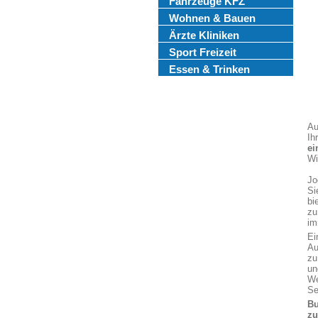
Fahrzeuge KFZ
Wohnen & Bauen
Ärzte Kliniken
Sport Freizeit
Essen & Trinken
Au
Ih
ei
Wi
Jo
Si
bi
zu
im
Ei
Au
zu
un
We
Se
Bu
z