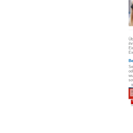
Üb
ih
Ei
Ex
Be
Se
od
wu
so