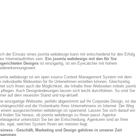
ch der Einsatz eines joomla webdesign kann mit entscheidend für den Erfolg
res Internetauftrittes sein.
Ein joomla webdesign mit den für Sie
ngerichteten Designs
ist einzigartig, ist ein Eyecatcher mit hohem
edererkennungswert.
omla webdesign ist ein open source Content Management System mit dem
e individuelle Webseiten für Ihr Untenehmen erstellen können. Gleichzeitig
etet sich Ihnen auch die Möglichkeit, die Inhalte Ihrer Webseiten mittels jooml
 pflegen. Auch Designänderungen lassen sich leicht durchführen. So sind Sie
mer auf dem neuesten Stand und top-aktuell.
ne einzigartige Webseite, perfekt abgestimmt auf Ihr Corporate Design, ist da
shängeschild und die Visitenkarte Ihres Unternehmens im Internet. Der Weg
 einem ausgezeichneten webdesign ist spannend. Lassen Sie sich darauf ein
d finden Sie heraus, ob joomla webdesign zu Ihnen passt. Agentur
rbeagentur unterstützt Sie bei der Entscheidung. Agenturen sind an Ihrer
ite, egal, welches System Ihnen am meisten liegt.
siness - Geschäft, Marketing und Design gehören in unserer Zeit
usammen
.