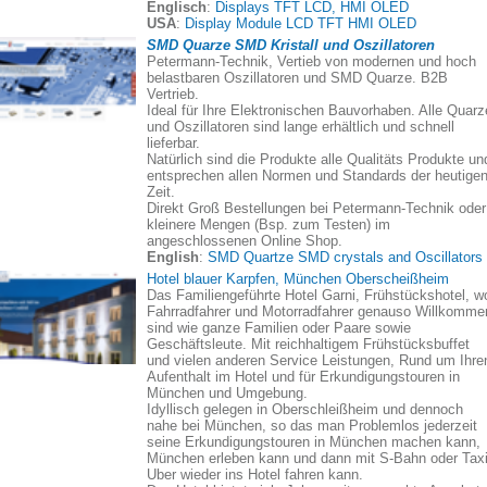
Englisch
:
Displays TFT LCD, HMI OLED
USA
:
Display Module LCD TFT HMI OLED
SMD Quarze SMD Kristall und Oszillatoren
Petermann-Technik, Vertieb von modernen und hoch
belastbaren Oszillatoren und SMD Quarze. B2B
Vertrieb.
Ideal für Ihre Elektronischen Bauvorhaben. Alle Quarz
und Oszillatoren sind lange erhältlich und schnell
lieferbar.
Natürlich sind die Produkte alle Qualitäts Produkte un
entsprechen allen Normen und Standards der heutige
Zeit.
Direkt Groß Bestellungen bei Petermann-Technik oder
kleinere Mengen (Bsp. zum Testen) im
angeschlossenen Online Shop.
English
:
SMD Quartze SMD crystals and Oscillators
Hotel blauer Karpfen, München Oberscheißheim
Das Familiengeführte Hotel Garni, Frühstückshotel, w
Fahrradfahrer und Motorradfahrer genauso Willkomme
sind wie ganze Familien oder Paare sowie
Geschäftsleute. Mit reichhaltigem Frühstücksbuffet
und vielen anderen Service Leistungen, Rund um Ihre
Aufenthalt im Hotel und für Erkundigungstouren in
München und Umgebung.
Idyllisch gelegen in Oberschleißheim und dennoch
nahe bei München, so das man Problemlos jederzeit
seine Erkundigungstouren in München machen kann,
München erleben kann und dann mit S-Bahn oder Taxi
Uber wieder ins Hotel fahren kann.