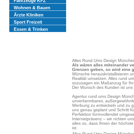
Fahrzeuge KFZ
Wohnen & Bauen
Ärzte Kliniken
Sport Freizeit
Essen & Trinken
Alles Rund Ums Design Münche
Als wären alles miteinander v
Grenzen geben, so wird eine g
Wünsche herauskristallisieren u
Realität umsetzen. Alles rund um
sozusagen ein Maßanzug für Ihre
Der Wunsch des Kunden ist uns 
Agentur rund ums Design München
unverkennbares, außergewöhnlic
Werbung zu entwickeln und zu ges
uns genau geplant und Schritt für
Perfektion formvollendet umgese
Internetpräsenz – wir richten u
alles so, dass Ihnen der höchst
ist.
Alles Rund Ums Design Münche