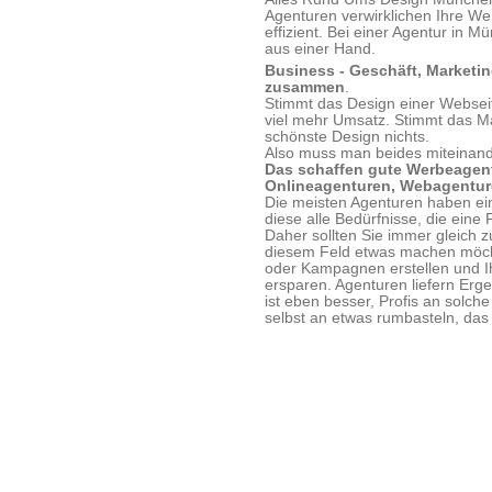
Agenturen verwirklichen Ihre We
effizient. Bei einer Agentur in 
aus einer Hand.
Business - Geschäft, Marketin
zusammen
.
Stimmt das Design einer Webseit
viel mehr Umsatz. Stimmt das Ma
schönste Design nichts.
Also muss man beides miteinand
Das schaffen gute Werbeagent
Onlineagenturen, Webagenture
Die meisten Agenturen haben ei
diese alle Bedürfnisse, die eine
Daher sollten Sie immer gleich z
diesem Feld etwas machen möcht
oder Kampagnen erstellen und Ih
ersparen. Agenturen liefern Erg
ist eben besser, Profis an solch
selbst an etwas rumbasteln, das