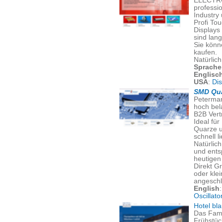
ELECTRO
professi
Industry
Profi To
Displays
sind lang
Sie könn
kaufen.
Natürlic
Sprache
Englisc
USA
:
Di
SMD Qua
Peterman
hoch bel
B2B Vert
Ideal für
Quarze u
schnell l
Natürlich
und ents
heutigen 
Direkt G
oder kle
angeschl
English
Oscillato
Hotel bl
Das Fami
Frühstüc