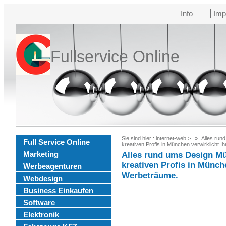
Info
Imp
Fullservice Online
Sie sind hier :
internet-web
>
Alles run
Full Service Online
kreativen Profis in München verwirklicht 
Marketing
Alles rund ums Design Mü
kreativen Profis in Münche
Werbeagenturen
Werbeträume.
Webdesign
Business Einkaufen
Software
Elektronik