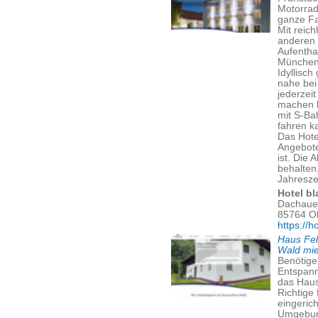
Motorrad
ganze Fa
Mit reic
anderen 
Aufentha
München
Idyllisc
nahe bei
jederzei
machen 
mit S-Ba
fahren k
Das Hote
Angebote
ist. Die 
behalten
Jahreszei
Hotel bl
Dachauer
85764 O
https://h
Haus Fel
Wald mi
Benötige
Entspann
das Haus
Richtige
eingeric
Umgebung