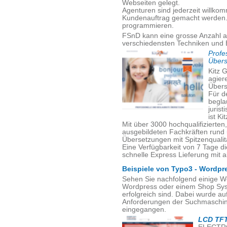
Webseiten gelegt.
Agenturen sind jederzeit willko
Kundenauftrag gemacht werden. V
programmieren.
FSnD kann eine grosse Anzahl a
verschiedensten Techniken und 
Profe
Übers
Kitz G
agiere
Übers
Für d
begla
juris
ist Ki
Mit über 3000 hochqualifizierte
ausgebildeten Fachkräften rund
Übersetzungen mit Spitzenqualität
Eine Verfügbarkeit von 7 Tage d
schnelle Express Lieferung mit a
Beispiele von Typo3 - Wordpr
Sehen Sie nachfolgend einige W
Wordpress oder einem Shop Sys
erfolgreich sind. Dabei wurde a
Anforderungen der Suchmaschine
eingegangen.
LCD TFT