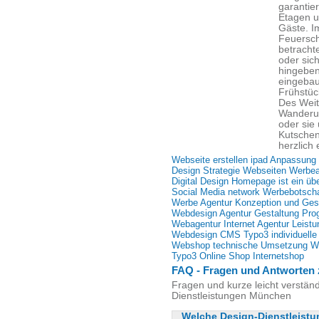
garantier
Etagen u
Gäste. I
Feuersch
betracht
oder sic
hingeben
eingebau
Frühstüc
Des Weit
Wanderu
oder sie
Kutschen
herzlich 
Webseite erstellen ipad Anpassung
Design Strategie Webseiten Werbe
Digital Design Homepage ist ein ü
Social Media network Werbebotscha
Werbe Agentur Konzeption und Ges
Webdesign Agentur Gestaltung Pro
Webagentur Internet Agentur Leist
Webdesign CMS Typo3 individuelle
Webshop technische Umsetzung W
Typo3 Online Shop Internetshop
FAQ - Fragen und Antworten 
Fragen und kurze leicht verstän
Dienstleistungen München
Welche Design-Dienstleistun