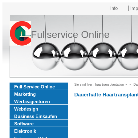
Info
Imp
Fullservice Online
Sie sind hier :
haartransplantation
>
Dau
Full Service Online
Marketing
Dauerhafte Haartransplant
Werbeagenturen
Webdesign
Business Einkaufen
Software
Elektronik