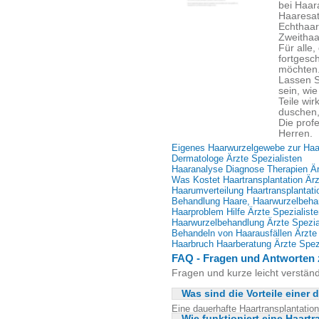
bei Haar
Haaresat
Echthaar
Zweithaa
Für alle,
fortgesc
möchten
Lassen S
sein, wi
Teile wi
duschen, 
Die prof
Herren.
Eigenes Haarwurzelgewebe zur Haar
Dermatologe Ärzte Spezialisten
Haaranalyse Diagnose Therapien Ä
Was Kostet Haartransplantation Ärz
Haarumverteilung Haartransplantati
Behandlung Haare, Haarwurzelbeha
Haarproblem Hilfe Ärzte Spezialist
Haarwurzelbehandlung Ärzte Spezia
Behandeln von Haarausfällen Ärzte 
Haarbruch Haarberatung Ärzte Spez
FAQ - Fragen und Antworten 
Fragen und kurze leicht verstän
Was sind die Vorteile einer
Eine dauerhafte Haartransplantation
Wie funktioniert eine Haartr