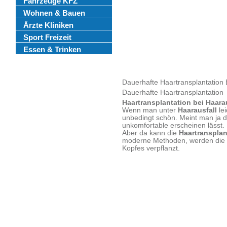
Fahrzeuge KFZ
Wohnen & Bauen
Ärzte Kliniken
Sport Freizeit
Essen & Trinken
Dauerhafte Haartransplantation
Dauerhafte Haartransplantation
Haartransplantation bei Haara
Wenn man unter
Haarausfall
le
unbedingt schön. Meint man ja d
unkomfortable erscheinen lässt.
Aber da kann die
Haartranspla
moderne Methoden, werden die e
Kopfes verpflanzt.