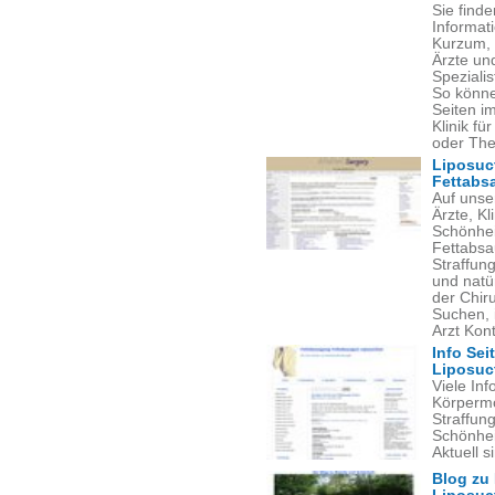
Sie find
Informat
Kurzum, 
Ärzte und
Spezialis
So könne
Seiten i
Klinik f
oder The
Liposuct
Fettabs
Auf unse
Ärzte, Kl
Schönheit
Fettabsa
Straffung
und natü
der Chiru
Suchen, i
Arzt Kon
Info Se
Liposuc
Viele In
Körpermo
Straffun
Schönhei
Aktuell s
Blog zu 