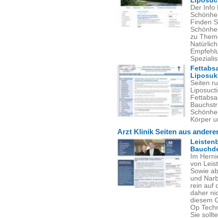
Liposuc
Der Info
Schönhei
Finden Si
Schönhei
zu Theme
Natürlich
Empfehlu
Spezialis
Fettabs
Liposuk
Seiten r
Liposuct
Fettabsa
Bauchstr
Schönhei
Körper u
Arzt Klinik Seiten aus ander
Leisten
Bauchde
Im Herni
von Leis
Sowie ab
und Narb
rein auf
daher nic
diesem G
Op Techn
Sie soll