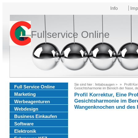
Info
Imp
Fullservice Online
Sie sind hier :
fettabsaugen
>
Profil Ko
Full Service Online
Gesichtsharmonie im Bereich der Nase, 
Marketing
Profil Korrektur, Eine Pro
Gesichtsharmonie im Bere
Werbeagenturen
Wangenknochen und des 
Webdesign
Business Einkaufen
Software
Elektronik