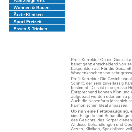
Fahrzeuge KFZ
Wohnen & Bauen
Ärzte Kliniken
Sport Freizeit
Essen & Trinken
Profil Korrektur Ob ein Gesicht 
hängt ganz entscheidend von se
Eckpunkten ab. Für die Gesamth
Wangenknochen von sehr gross
Profil Korrektur Die Gesichtsana
Schnitt, der sehr zuverlässig h
bestimmt. Dies ist eine grosse H
Entsprechend können Kinn und W
aufgebaut werden oder ein zu p
Auch die Nasenform lässt sich 
harmonischen Ideal anpassen.
Ob nun eine Fettabsaugung, ei
sind Eingriffe und Behandlungen
des Gesichts, des Körper dienen
All diese Behandlungen und Op
Ärzten, Kliniken, Spezialisten vo