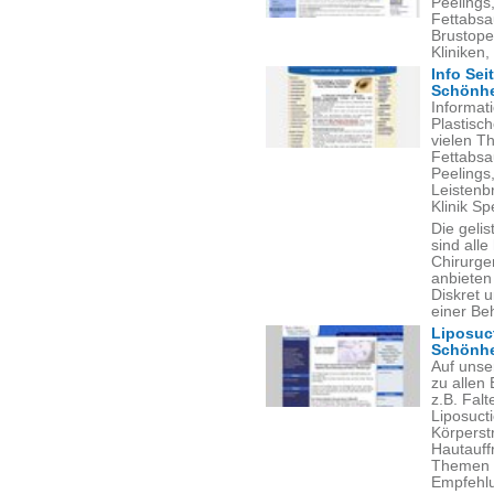
Peelings
Fettabsa
Brustope
Kliniken,
Info Sei
Schönhe
Informat
Plastisch
vielen T
Fettabsa
Peelings
Leistenbr
Klinik S
Die gelis
sind alle
Chirurgen
anbieten
Diskret 
einer Be
Liposuct
Schönhei
Auf unse
zu allen
z.B. Fal
Liposuct
Körperstr
Hautauff
Themen mi
Empfehl