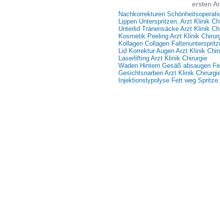
ersten An
Nachkorrekturen Schönheitsoperati
Lippen Unterspritzen, Arzt Klinik Ch
Unterlid Tränensäcke Arzt Klinik Chi
Kosmetik Peeling Arzt Klinik Chirur
Kollagen Collagen Faltenunterspritz
Lid Korrektur Augen Arzt Klinik Chir
Laserlifting Arzt Klinik Chirurgie
Waden Hintern Gesäß absaugen Fe
Gesichtsnarben Arzt Klinik Chirurgi
Injektionslypolyse Fett weg Spritze 