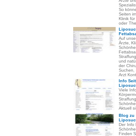
Ärzte und
Spezialis
So könne
Seiten i
Klinik f
oder The
Liposuct
Fettabs
Auf unse
Ärzte, Kl
Schönheit
Fettabsa
Straffung
und natü
der Chiru
Suchen, i
Arzt Kon
Info Se
Liposuc
Viele In
Körpermo
Straffun
Schönhei
Aktuell s
Blog zu 
Liposuc
Der Info
Schönhei
Finden Si