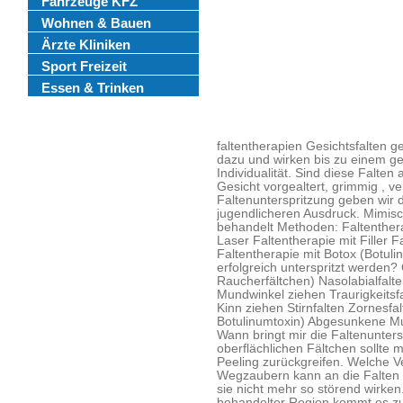
Fahrzeuge KFZ
Wohnen & Bauen
Ärzte Kliniken
Sport Freizeit
Essen & Trinken
faltentherapien Gesichtsfalten 
dazu und wirken bis zu einem g
Individualität. Sind diese Falten
Gesicht vorgealtert, grimmig , v
Faltenunterspritzung geben wir 
jugendlicheren Ausdruck. Mimisc
behandelt Methoden: Faltentherap
Laser Faltentherapie mit Filler 
Faltentherapie mit Botox (Botul
erfolgreich unterspritzt werden? 
Raucherfältchen) Nasolabialfalte
Mundwinkel ziehen Traurigkeitsf
Kinn ziehen Stirnfalten Zornesfalt
Botulinumtoxin) Abgesunkene 
Wann bringt mir die Faltenunters
oberflächlichen Fältchen sollte 
Peeling zurückgreifen. Welche V
Wegzaubern kann an die Falten n
sie nicht mehr so störend wirke
behandelter Region kommt es zu