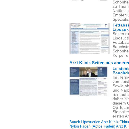
Schönhei
zu Theme
Natürlich
Empfehlu
Spezialis
Fettabs
Liposuk
Seiten r
Liposuct
Fettabsa
Bauchstr
Schönhei
Körper u
Arzt Klinik Seiten aus ander
Leisten
Bauchde
Im Herni
von Leis
Sowie ab
und Narb
rein auf
daher nic
diesem G
Op Techn
Sie soll
ersten An
Bauch Liposuction Arzt Klinik Chiru
Nylon Fäden (Aptos Fäden) Arzt Klin