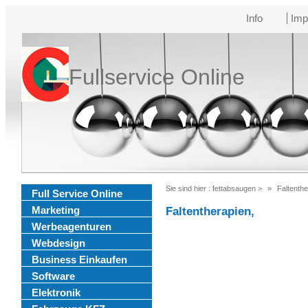
Info
Imp
Fullservice Online
Sie sind hier :
fettabsaugen
>
Faltenthe
Full Service Online
Marketing
Faltentherapien,
Werbeagenturen
Webdesign
Business Einkaufen
Software
Elektronik