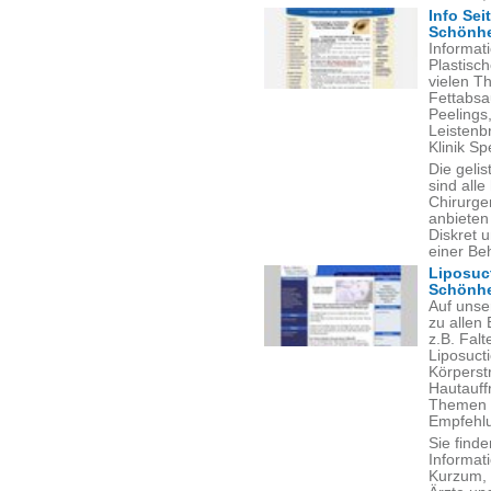
Info Sei
Schönhe
Informat
Plastisch
vielen T
Fettabsa
Peelings
Leistenbr
Klinik S
Die gelis
sind alle
Chirurgen
anbieten
Diskret 
einer Be
Liposuct
Schönhei
Auf unse
zu allen
z.B. Fal
Liposuct
Körperstr
Hautauff
Themen mi
Empfehl
Sie find
Informat
Kurzum, 