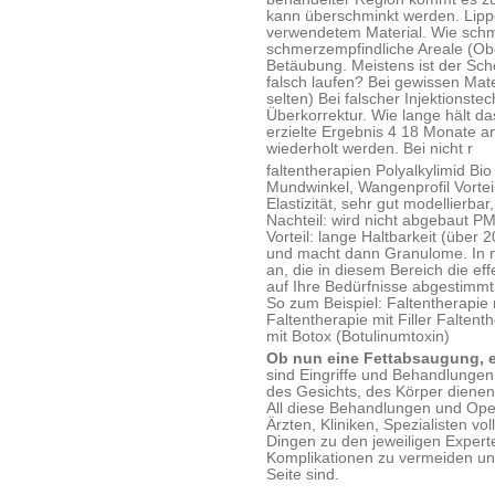
kann überschminkt werden. Lipp
verwendetem Material. Wie schme
schmerzempfindliche Areale (Obe
Betäubung. Meistens ist der Sche
falsch laufen? Bei gewissen Mate
selten) Bei falscher Injektionste
Überkorrektur. Wie lange hält d
erzielte Ergebnis 4 18 Monate 
wiederholt werden. Bei nicht r
faltentherapien Polyalkylimid Bi
Mundwinkel, Wangenprofil Vorteil
Elastizität, sehr gut modellierba
Nachteil: wird nicht abgebaut P
Vorteil: lange Haltbarkeit (über 2
und macht dann Granulome. In m
an, die in diesem Bereich die ef
auf Ihre Bedürfnisse abgestimmt
So zum Beispiel: Faltentherapie 
Faltentherapie mit Filler Falten
mit Botox (Botulinumtoxin)
Ob nun eine Fettabsaugung, ei
sind Eingriffe und Behandlungen
des Gesichts, des Körper dienen
All diese Behandlungen und Op
Ärzten, Kliniken, Spezialisten vo
Dingen zu den jeweiligen Expert
Komplikationen zu vermeiden un
Seite sind.