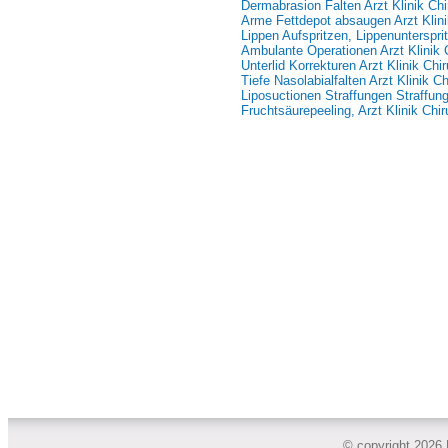
Dermabrasion Falten Arzt Klinik Chi
Arme Fettdepot absaugen Arzt Klini
Lippen Aufspritzen, Lippenunterspri
Ambulante Operationen Arzt Klinik C
Unterlid Korrekturen Arzt Klinik Chir
Tiefe Nasolabialfalten Arzt Klinik Ch
Liposuctionen Straffungen Straffun
Fruchtsäurepeeling, Arzt Klinik Chir
© copyright 2026 