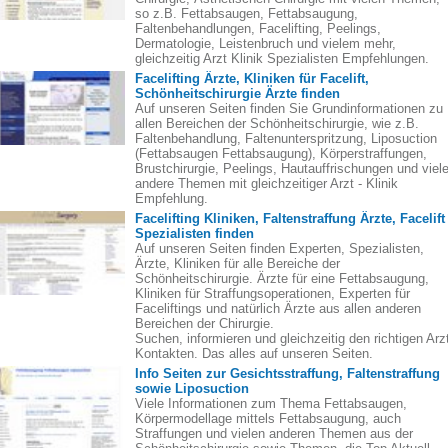
so z.B. Fettabsaugen, Fettabsaugung,
Faltenbehandlungen, Facelifting, Peelings,
Dermatologie, Leistenbruch und vielem mehr,
gleichzeitig Arzt Klinik Spezialisten Empfehlungen.
Facelifting Ärzte, Kliniken für Facelift,
Schönheitschirurgie Ärzte finden
Auf unseren Seiten finden Sie Grundinformationen zu
allen Bereichen der Schönheitschirurgie, wie z.B.
Faltenbehandlung, Faltenunterspritzung, Liposuction
(Fettabsaugen Fettabsaugung), Körperstraffungen,
Brustchirurgie, Peelings, Hautauffrischungen und viel
andere Themen mit gleichzeitiger Arzt - Klinik
Empfehlung.
Facelifting Kliniken, Faltenstraffung Ärzte, Facelift
Spezialisten finden
Auf unseren Seiten finden Experten, Spezialisten,
Ärzte, Kliniken für alle Bereiche der
Schönheitschirurgie. Ärzte für eine Fettabsaugung,
Kliniken für Straffungsoperationen, Experten für
Faceliftings und natürlich Ärzte aus allen anderen
Bereichen der Chirurgie.
Suchen, informieren und gleichzeitig den richtigen Arz
Kontakten. Das alles auf unseren Seiten.
Info Seiten zur Gesichtsstraffung, Faltenstraffung
sowie Liposuction
Viele Informationen zum Thema Fettabsaugen,
Körpermodellage mittels Fettabsaugung, auch
Straffungen und vielen anderen Themen aus der