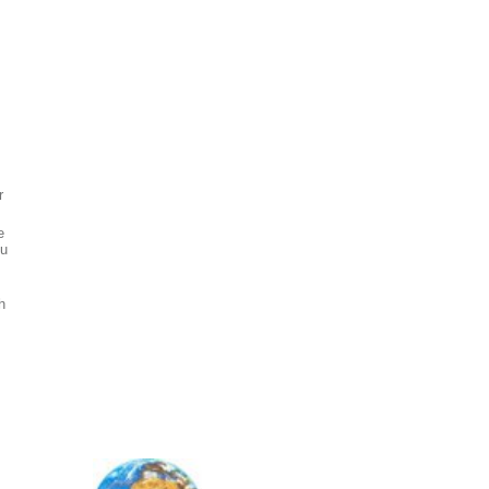
r
e
zu
h