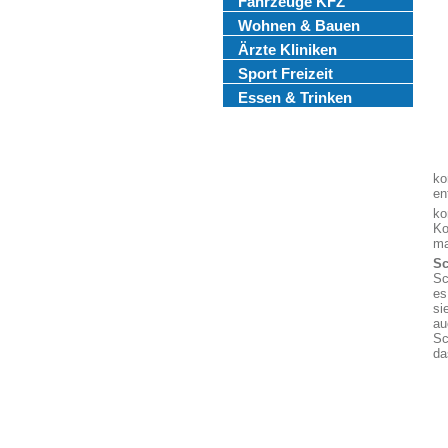
Fahrzeuge KFZ
Wohnen & Bauen
Ärzte Kliniken
Sport Freizeit
Essen & Trinken
ko
en
ko
Ko
ma
Sc
Sc
es
si
au
Sc
da