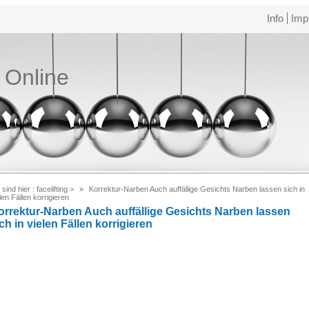
Info
Imp
e Online
 sind hier :
facelifting
>
Korrektur-Narben Auch auffällige Gesichts Narben lassen sich in
len Fällen korrigieren
orrektur-Narben Auch auffällige Gesichts Narben lassen
ch in vielen Fällen korrigieren