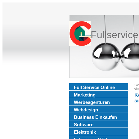
Fullservic
Sie
Full Service Online
vie
Marketing
K
si
Werbeagenturen
Webdesign
Business Einkaufen
Software
Elektronik