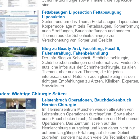
Schönheitschirurgie sowie Themen, die Top Aktuell
sind.
Fettabsaugen Liposuction Fettabsaugung
Liposuktion
Seiten rund um das Thema Fettabsaugen, Liposuction
Körpermodellage mittels Fettabsaugen, Körperformun
auch Straffungen, Bauchstraffungen und anderen
Themen aus der Schönheitschirurgie zur
Verschönerung von Körper und Gesicht.
Blog zu Beauty Arzt, Facelifting, Facelift,
Faltenstraffung, Faltenbehandlung
Der Info Blog zu Schönheit, Schönheitschirurgie,
Schönheitsbehandlungen und informatives. Finden Si
nützliche infos aus der Schönheitschirurgie, zu allen
Themen, aber auch zu Themen, die für jeden
interessant sind. Natürlich auch gleichzeitig mit den
richtigen Empfehlungen zu Ärzten, Kliniken, Experten
Spezialisten.
dere Wichtige Chirurgie Seiten:
Leistenbruch Operationen, Bauchdeckenbruch
Hernien Chirurgie
Im Hernienzentrum München werden alle Arten von
Leistenbruch Operationen durchgeführt. Sowie aber
auch Bauchdeckenbruch, Nabelbruch und Narbenbruc
Operationen. Das Zentrum ist rein auf die
Hernienchirurgie ausgelegt und kann daher nicht nur
auf eine langjährige Erfahrung auf diesem Gebiet
zugreifen, sondern hat auch viele Op Techniken selbs