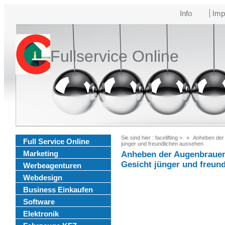
Info
Imp
Fullservice Online
Sie sind hier :
facelifting
>
Anheben der 
Full Service Online
jünger und freundlichen aussehen
Marketing
Anheben der Augenbrauen 
Gesicht jünger und freun
Werbeagenturen
Webdesign
Business Einkaufen
Software
Elektronik