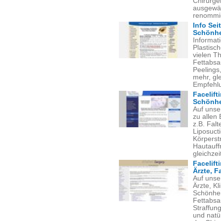
Chirurge
ausgewäh
renommie
Info Sei
Schönhe
Informat
Plastisch
vielen T
Fettabsa
Peelings
mehr, gle
Empfehl
Facelifti
Schönhei
Auf unse
zu allen
z.B. Fal
Liposuct
Körperstr
Hautauff
gleichzei
Facelift
Ärzte, F
Auf unse
Ärzte, Kl
Schönheit
Fettabsa
Straffung
und natü