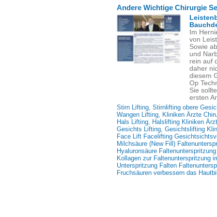
Andere Wichtige Chirurgie Se
Leisten
Bauchde
Im Herni
von Leis
Sowie ab
und Narb
rein auf
daher nic
diesem G
Op Techn
Sie soll
ersten An
Stirn Lifting, Stirnlifting obere Gesi
Wangen Lifting, Kliniken Ärzte Chir
Hals Lifting, Halslifting Kliniken Är
Gesichts Lifting, Gesichtslifting Kli
Face Lift Facelifting Gesichtsichts
Milchsäure (New Fill) Faltenuntersp
Hyaluronsäure Faltenunterspritzung
Kollagen zur Faltenunterspritzung 
Unterspritzung Falten Faltenuntersp
Fruchsäuren verbessern das Hautbi