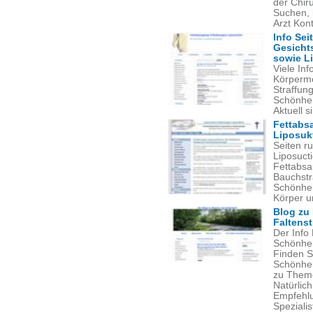
der Chiru
Suchen, i
Arzt Kon
Info Sei
Gesichts
sowie L
Viele In
Körpermo
Straffun
Schönhei
Aktuell s
Fettabs
Liposuk
Seiten r
Liposuct
Fettabsa
Bauchstr
Schönhei
Körper u
Blog zu 
Faltens
Der Info
Schönhei
Finden Si
Schönhei
zu Theme
Natürlich
Empfehlu
Spezialis