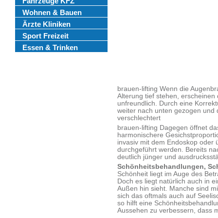
Fahrzeuge KFZ
Wohnen & Bauen
Ärzte Kliniken
Sport Freizeit
Essen & Trinken
brauen-lifting Wenn die Augenbr
Alterung tief stehen, erscheinen
unfreundlich. Durch eine Korrek
weiter nach unten gezogen und
verschlechtert
brauen-lifting Dagegen öffnet das
harmonischere Gesichstproportio
invasiv mit dem Endoskop oder 
durchgeführt werden. Bereits na
deutlich jünger und ausdrucksst
Schönheitsbehandlungen, Sc
Schönheit liegt im Auge des Betr
Doch es liegt natürlich auch in 
Außen hin sieht. Manche sind mi
sich das oftmals auch auf Seelis
so hilft eine Schönheitsbehandl
Aussehen zu verbessern, dass ma