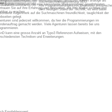
rategisch überzeugen. Ihre Dienstleistungen umfassen sowohl analoge als
Suchmaschinenoptimierung SEO.
ch digitale Lösungen, die eine konsistente Markenpräsenz gewährleisten.
Alle Programmierungen von Webseiten entsprech
rtrauen Sie auf ihre Erfahrung und Innovation, um Ihre Marke sichtbar und
dem heutigen Stand der Technik, es wird dabei
lebbar zu machen.
sonderer Augenmerk auf die Suchmaschinen freundlichkeit, tauglichkeit der
bseiten gelegt.
enturen sind jederzeit willkommen, da hier die Programmierungen im
ndenauftrag gemacht werden. Viele Agenturen lassen bereits bei uns
ogrammieren.
nD kann eine grosse Anzahl an Typo3 Referenzen Aufweisen, mit den
rschiedensten Techniken und Erweiterungen.
ch Empfehlenswert: