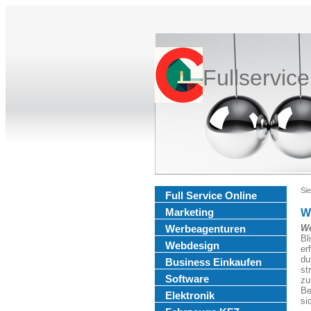
Fullservic
Sie
Full Service Online
Marketing
W
Werbeagenturen
We
Bl
Webdesign
er
du
Business Einkaufen
st
Software
zu
Be
Elektronik
si