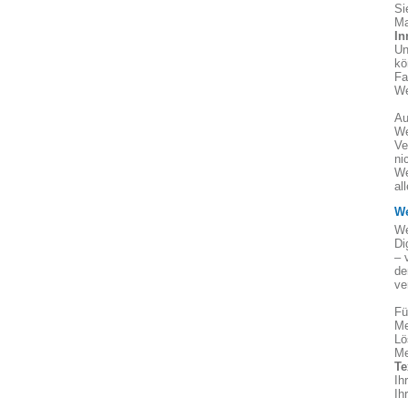
Si
Ma
In
Un
kö
Fa
We
Au
We
Ve
ni
We
al
We
We
Di
– 
de
ve
Fü
Me
Lö
Me
Te
Ih
Ih