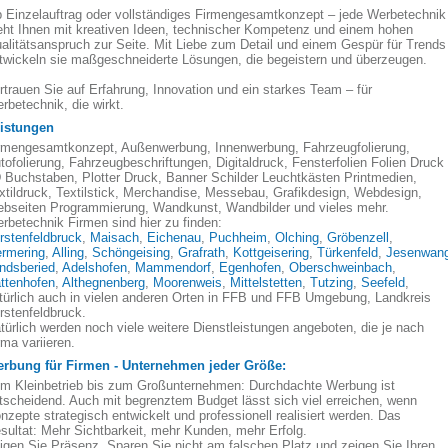
 Einzelauftrag oder vollständiges Firmengesamtkonzept – jede Werbetechnik
eht Ihnen mit kreativen Ideen, technischer Kompetenz und einem hohen
alitätsanspruch zur Seite. Mit Liebe zum Detail und einem Gespür für Trends
twickeln sie maßgeschneiderte Lösungen, die begeistern und überzeugen.
rtrauen Sie auf Erfahrung, Innovation und ein starkes Team – für
rbetechnik, die wirkt.
istungen
rmengesamtkonzept, Außenwerbung, Innenwerbung, Fahrzeugfolierung,
tofolierung, Fahrzeugbeschriftungen, Digitaldruck, Fensterfolien Folien Druck
 Buchstaben, Plotter Druck, Banner Schilder Leuchtkästen Printmedien,
xtildruck, Textilstick, Merchandise, Messebau, Grafikdesign, Webdesign,
bseiten Programmierung, Wandkunst, Wandbilder und vieles mehr.
rbetechnik Firmen sind hier zu finden:
rstenfeldbruck
,
Maisach
,
Eichenau
,
Puchheim
,
Olching
,
Gröbenzell
,
rmering
,
Alling
,
Schöngeising
,
Grafrath
,
Kottgeisering
,
Türkenfeld
,
Jesenwan
ndsberied
,
Adelshofen
,
Mammendorf
,
Egenhofen
,
Oberschweinbach
,
ttenhofen
,
Althegnenberg
,
Moorenweis
,
Mittelstetten
,
Tutzing
,
Seefeld
,
türlich auch in vielen anderen Orten in FFB und FFB Umgebung, Landkreis
rstenfeldbruck.
türlich werden noch viele weitere Dienstleistungen angeboten, die je nach
rma variieren.
rbung für Firmen - Unternehmen jeder Größe:
m Kleinbetrieb bis zum Großunternehmen: Durchdachte Werbung ist
tscheidend. Auch mit begrenztem Budget lässt sich viel erreichen, wenn
nzepte strategisch entwickelt und professionell realisiert werden. Das
sultat: Mehr Sichtbarkeit, mehr Kunden, mehr Erfolg.
igen Sie Präsenz, Sparen Sie nicht am falschen Platz und zeigen Sie Ihren