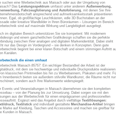
e suchen eine Werbetechnik aus Maisach oder aus der Umgebung von
isach? Das
Leistungsspektrum
umfasst unter anderem
Außenwerbung,
nenwerbung, Fahrzeugfolierung und Autofolierung
, mit denen Sie Ihre
ternehmensbotschaft ansprechend und aufmerksamkeitsstark präsentieren
nnen. Egal, ob großflächige Leuchtkästen, edle 3D Buchstaben an der
ssade oder kreative Wandbilder in Ihren Büroräumen – Lösungen im Bereich
rbetechnik sind auf maximale Wirkung und Langlebigkeit ausgelegt.
ch im digitalen Bereich unterstützen Sie sie kompetent: Mit modernem
bdesign und einem ganzheitlichen Grafikdesign schaffen sie die perfekte
rbindung zwischen Ihrer analogen und digitalen Markenidentität. Dabei steht
cht nur das Design im Vordergrund – sie denken in Konzepten. Denn gute
rbetechnik beginnt bei einer klaren Botschaft und einem stimmigen Auftritt a
len Kanälen.
rbetechnik die einen umhaut
rbetechnik Maisach
85757
: Ein wichtiger Bestandteil der Arbeit ist der
gitaldruck, mit dem sie hochwertige und individuelle Druckprodukte realisieren
von klassischen Printmedien bis hin zu Werbebannern, Plakaten und mehr. Fü
n Innenbereich bieten sie außerdem stilvolle Wandkunst, die Räume nicht nur
rschönert, sondern auch Ihre Markenwerte widerspiegelt.
r Events und Veranstaltungen in Maisach übernehmen sie den kompletten
ssebau – von der Planung bis zur Umsetzung. Dabei sorgen sie mit den
sungen aus der Werbetechnik für einen einprägsamen und professionellen
sseauftritt. Ergänzt wird das Angebot durch vielfältige
Textillösungen:
xtildruck, Textilstick
und individuell gestaltete
Merchandise-Artikel
bringen
re Marke auf Kleidung, Taschen und Accessoires und machen sie greifbar für
re Kunden in Maisach.