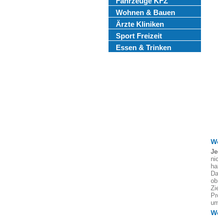
Fahrzeuge KFZ
Wohnen & Bauen
Ärzte Kliniken
Sport Freizeit
Essen & Trinken
We
Je
ni
ha
Da
ob
Zi
Pr
um
W