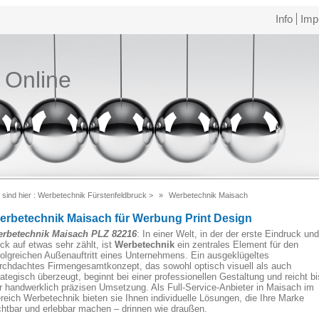
Info
Imp
e Online
 sind hier :
Werbetechnik Fürstenfeldbruck
>
Werbetechnik Maisach
erbetechnik Maisach für Werbung Print Design
rbetechnik Maisach PLZ 82216
: In einer Welt, in der der erste Eindruck und
ick auf etwas sehr zählt, ist
Werbetechnik
ein zentrales Element für den
folgreichen Außenauftritt eines Unternehmens. Ein ausgeklügeltes
rchdachtes Firmengesamtkonzept, das sowohl optisch visuell als auch
rategisch überzeugt, beginnt bei einer professionellen Gestaltung und reicht bi
r handwerklich präzisen Umsetzung. Als Full-Service-Anbieter in Maisach im
reich Werbetechnik bieten sie Ihnen individuelle Lösungen, die Ihre Marke
chtbar und erlebbar machen – drinnen wie draußen.