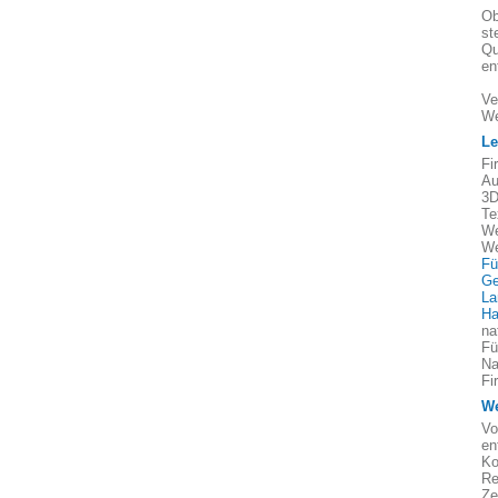
Ob
st
Qu
en
Ve
We
Le
Fi
Au
3D
Te
We
We
Fü
Ge
La
Ha
na
Fü
Na
Fi
We
Vo
en
Ko
Re
Ze