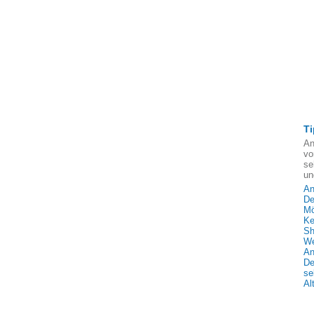
Ti
An
vo
se
un
An
De
Mö
Ke
Sh
We
An
De
se
Al