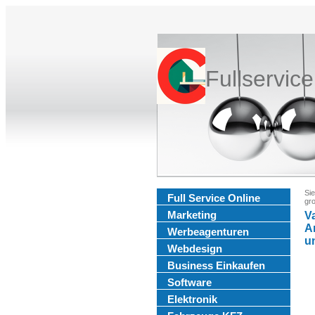
Fullservic
Sie
Full Service Online
gro
Marketing
V
An
Werbeagenturen
u
Webdesign
Business Einkaufen
Software
Elektronik