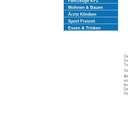
Fahrzeuge KFZ
Wohnen & Bauen
Ärzte Kliniken
Sport Freizeit
Essen & Trinken
Va
Si
Ta
Va
An
on
be
De
Vo